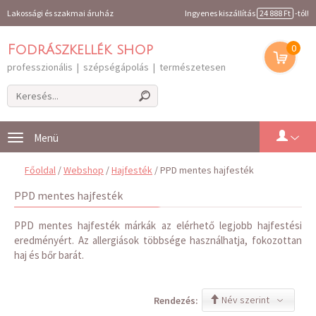
Lakossági és szakmai áruház
Ingyenes kiszállítás
24 888 Ft
-tól!
0
Fodrászkellék shop
professzionális | szépségápolás | természetesen
Toggle
navigation
Főoldal
/
Webshop
/
Hajfesték
/ PPD mentes hajfesték
PPD mentes hajfesték
PPD mentes hajfesték márkák az elérhető legjobb hajfestési
eredményért. Az allergiások többsége használhatja, fokozottan
haj és bőr barát.
Név szerint
Rendezés: