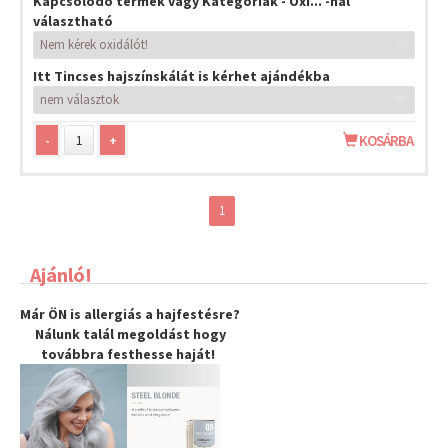
Kapcsolódó termék vagy Kategóriák - Oxi... -nál
választható
Itt Tincses hajszínskálát is kérhet ajándékba
-
+
KOSÁRBA
1
Ajánló!
Már ÖN is allergiás a hajfestésre?
Nálunk talál megoldást hogy
továbbra
festhesse haját
!