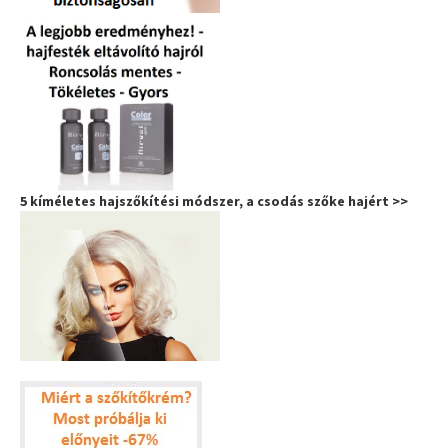
5 kíméletes hajszőkítési módszer, a csodás szőke hajért >>