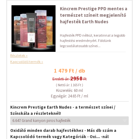
Kincrem Prestige PPD mentes a
természet színeit megjelenítő
hajfesték Earth Nudes
Hajfesték PPD nélkül, keratinnal a legjobb
hajfestési eredményért. Földünk
legcsodálatosabb színei...
Részletek »
Kapcsolódó termék »
1 479 Ft / db
2958
Eredeti ár:
Ft
( Nettó ár: 1 165 Ft )
Kiszerelés: 60 ml
Egységár: 24.65 Ft / ml
Kincrem Prestige Earth Nudes - a természet színei /
Színskála a részleteknél!
Oxidáló minden darab hajfestékhez - Más db szám a
Kapcsolódó termék vagy Kategóriák - Oxi... -nál