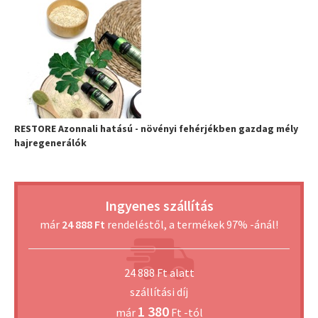
RESTORE Azonnali hatású - növényi fehérjékben gazdag mély
hajregenerálók
Ingyenes szállítás
már
24 888 Ft
rendeléstől, a termékek 97% -ánál!
24 888 Ft alatt
szállítási díj
1 380
már
Ft -tól