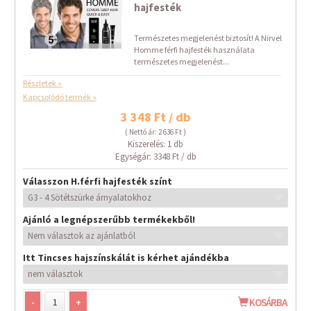
hajfesték
Természetes megjelenést biztosít! A Nirvel
Homme férfi hajfesték használata
természetes megjelenést...
Részletek »
Kapcsolódó termék »
3 348 Ft / db
( Nettó ár: 2 636 Ft )
Kiszerelés: 1 db
Egységár: 3348 Ft / db
Válasszon H.férfi hajfesték színt
Ajánló a legnépszerűbb termékekből!
Itt Tincses hajszínskálát is kérhet ajándékba
-
+
KOSÁRBA