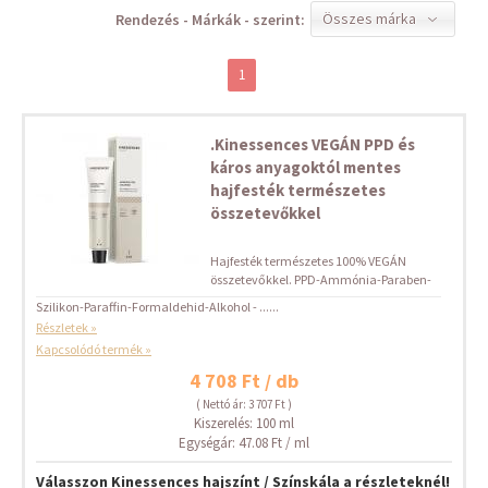
Összes márka
Rendezés - Márkák - szerint:
1
.Kinessences VEGÁN PPD és
káros anyagoktól mentes
hajfesték természetes
összetevőkkel
Hajfesték természetes 100% VEGÁN
összetevőkkel. PPD-Ammónia-Paraben-
Szilikon-Paraffin-Formaldehid-Alkohol - ......
Részletek »
Kapcsolódó termék »
4 708 Ft / db
( Nettó ár: 3 707 Ft )
Kiszerelés: 100 ml
Egységár: 47.08 Ft / ml
Válasszon Kinessences hajszínt / Színskála a részleteknél!