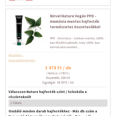
Nirvel Nature Vegán PPD -
Ammónia mentes hajfesték
természetes összetevőkkel
PPD - Ammónia – Szilikon mentes, 100% -
ban VEGÁN hajfesték, mely 100% -ban
természetes eredetű...
Részletek »
Kapcsolódó termék »
3 478 Ft / db
( Nettó ár: 2 739 Ft )
Kiszerelés: 100 ml
Egységár: 34.78 Ft / ml
Válasszon Nature hajfesték színt / Színskála a
részleteknél!
Oxidáló minden darab hajfestékhez - Más db szám a