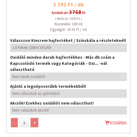
3 391 Ft / db
3768
Eredeti ár:
Ft
( Nettó ár: 2 670 Ft )
Kiszerelés: 100 ml
Egységár: 33.91 Ft / ml
Válasszon Kincrem hajfestéket / Színskála a részleteknél!
Oxidáló minden darab hajfestékhez - Más db szám a
Kapcsolódó termék vagy Kategóriák - Oxi... -nál
választható
Ajánló a legnépszerűbb termékekből!
Akciók! Ezekhez oxidálót nem választhat!
-
+
KOSÁRBA