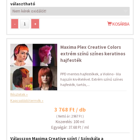
választható
-
+
KOSÁRBA
Maxima Plex Creative Colors
extrém színű színes keratinos
hajfesték
PPD mentes hajfestékek, a Violino - lila
hajszín kivételével. Extrém színű színes
hajfesték, tartós,...
Részletek »
Kapcsolódó termék »
3 768 Ft / db
( Nettó ár: 2 967 Ft )
Kiszerelés: 100 ml
Egységár: 37.68 Ft / ml
Válasszon Maxima Creative színt / Színskála a