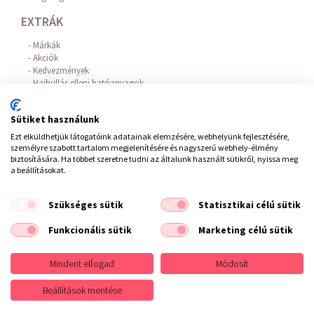
EXTRÁK
Márkák
Akciók
Kedvezmények
Hajhullás elleni hatóanyagok
Az Online Bankkártyás fizetést a BARION biztosítja!
FIÓKOM
Sütiket használunk
Ezt elküldhetjük látogatóink adatainak elemzésére, webhelyünk fejlesztésére,
Belépés / Regisztráció
személyre szabott tartalom megjelenítésére és nagyszerű webhely-élmény
Hírlevél feliratkozás
biztosítására. Ha többet szeretne tudni az általunk használt sütikről, nyissa meg
Elállás a szerződéstől
a beállításokat.
Szükséges sütik
Statisztikai célú sütik
ÁSZF
/
Impresszum
/
Adatvédelem
/
Elállás a szerződéstől
Funkcionális sütik
Marketing célú sütik
Copyright © 2021 Fodrászkellék Bolt
Mindent elfogad
Módosít
Design
Beállítások mentése