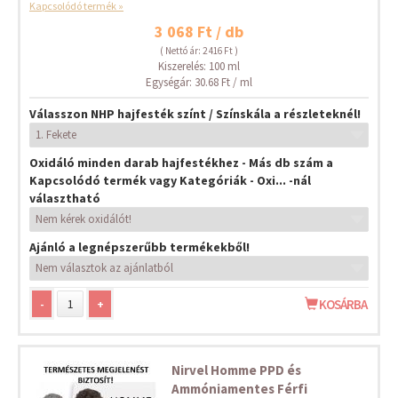
Kapcsolódó termék »
3 068 Ft / db
( Nettó ár: 2 416 Ft )
Kiszerelés: 100 ml
Egységár: 30.68 Ft / ml
Válasszon NHP hajfesték színt / Színskála a részleteknél!
Oxidáló minden darab hajfestékhez - Más db szám a
Kapcsolódó termék vagy Kategóriák - Oxi... -nál
választható
Ajánló a legnépszerűbb termékekből!
-
+
KOSÁRBA
Nirvel Homme PPD és
Ammóniamentes Férfi