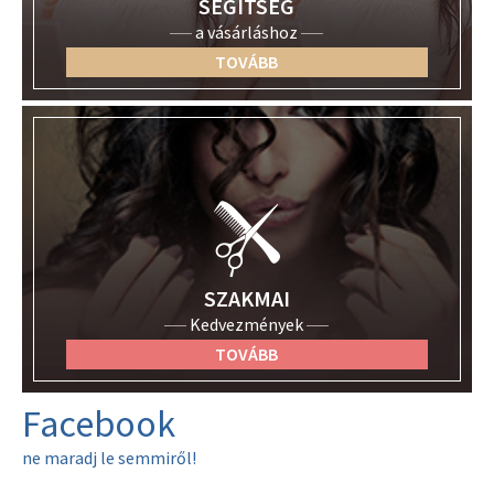
SEGÍTSÉG
a vásárláshoz
TOVÁBB
SZAKMAI
Kedvezmények
TOVÁBB
Facebook
ne maradj le semmiről!