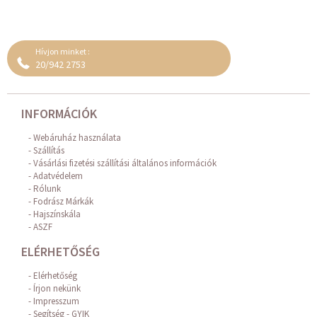
Hívjon minket :
20/942 2753
INFORMÁCIÓK
Webáruház használata
Szállítás
Vásárlási fizetési szállítási általános információk
Adatvédelem
Rólunk
Fodrász Márkák
Hajszínskála
ASZF
ELÉRHETŐSÉG
Elérhetőség
Írjon nekünk
Impresszum
Segítség - GYIK