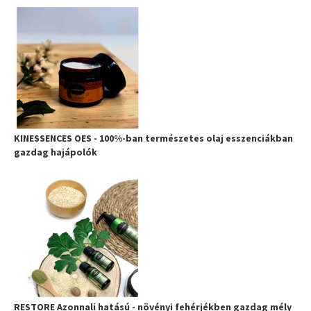
KINESSENCES OES - 100%-ban természetes olaj esszenciákban
gazdag hajápolók
RESTORE Azonnali hatású - növényi fehérjékben gazdag mély