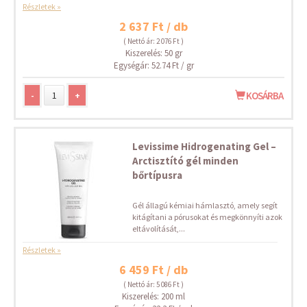
Részletek »
2 637 Ft / db
( Nettó ár: 2 076 Ft )
Kiszerelés: 50 gr
Egységár: 52.74 Ft / gr
-
+
KOSÁRBA
Levissime Hidrogenating Gel –
Arctisztító gél minden
bőrtípusra
Gél állagú kémiai hámlasztó, amely segít
kitágítani a pórusokat és megkönnyíti azok
eltávolítását,...
Részletek »
6 459 Ft / db
( Nettó ár: 5 086 Ft )
Kiszerelés: 200 ml