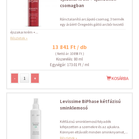
csomagban
Ránctalanító arcápoló csomag, 3 termék
egy áráért! Öregedés gátló arcbőr kezelő
éjszakai krém +...
Részletek »
13 841 Ft / db
( Nettó ár: 10 898 Ft )
Kiszerelés: 80 ml
Egységár: 173.01 Ft / ml
-
+
KOSÁRBA
Levissime BiPhase kétfázisú
sminklemosó
Kétfázisú sminklemosó folyadék
kifejezetten a szemekre és az ajkakra.
Könnyen eltávolít minden sminknyomot,...
Részletek »