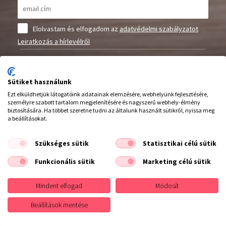
Elolvastam és elfogadom az
adatvédelmi szabályzatot
Leiratkozás a hírlevélről
Elállás a szerződéstől
Sütiket használunk
Feliratkozás
Ezt elküldhetjük látogatóink adatainak elemzésére, webhelyünk fejlesztésére,
személyre szabott tartalom megjelenítésére és nagyszerű webhely-élmény
biztosítására. Ha többet szeretne tudni az általunk használt sütikről, nyissa meg
a beállításokat.
Szükséges sütik
Statisztikai célú sütik
Funkcionális sütik
Marketing célú sütik
Hívjon minket :
20/942 2753
Mindent elfogad
Módosít
Beállítások mentése
INFORMÁCIÓK