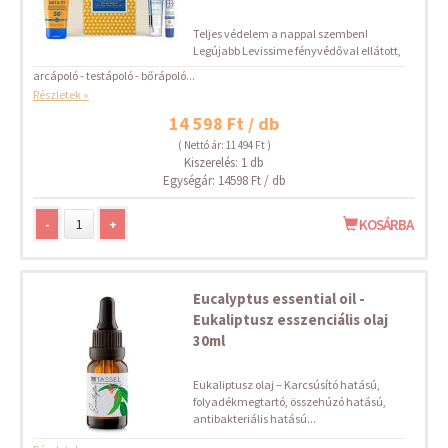
Teljes védelem a nappal szemben!
Legújabb Levissime fényvédőval ellátott,
arcápoló - testápoló - bőrápoló...
Részletek »
14 598 Ft / db
( Nettó ár: 11 494 Ft )
Kiszerelés: 1 db
Egységár: 14598 Ft / db
-
+
KOSÁRBA
Eucalyptus essential oil -
Eukaliptusz esszenciális olaj
30ml
Eukaliptusz olaj – Karcsúsító hatású,
folyadékmegtartó, összehúzó hatású,
antibakteriális hatású...