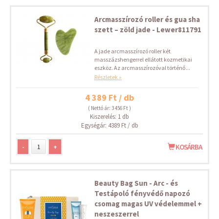
Arcmasszírozó roller és gua sha
szett – zöld jade - Lewer811791
A jade arcmasszírozó roller két
masszázshengerrel ellátott kozmetikai
eszköz. Az arcmasszírozóval történő...
Részletek »
4 389 Ft / db
( Nettó ár: 3 456 Ft )
Kiszerelés: 1 db
Egységár: 4389 Ft / db
-
+
KOSÁRBA
Beauty Bag Sun - Arc - és
Testápoló fényvédő napozó
csomag magas UV védelemmel +
neszeszerrel