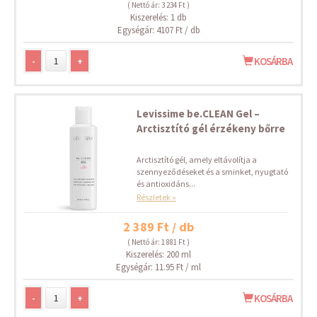
( Nettó ár: 3 234 Ft )
Kiszerelés: 1 db
Egységár: 4107 Ft / db
-
+
KOSÁRBA
Levissime be.CLEAN Gel –
Arctisztító gél érzékeny bőrre
Arctisztító gél, amely eltávolítja a
szennyeződéseket és a sminket, nyugtató
és antioxidáns...
Részletek »
2 389 Ft / db
( Nettó ár: 1 881 Ft )
Kiszerelés: 200 ml
Egységár: 11.95 Ft / ml
-
+
KOSÁRBA