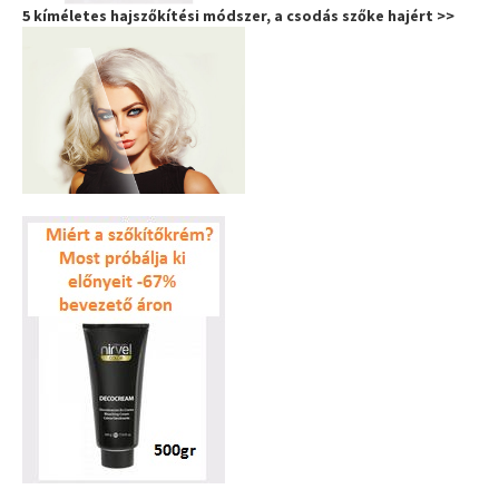
5 kíméletes hajszőkítési módszer, a csodás szőke hajért >>