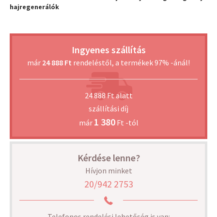
hajregenerálók
Ingyenes szállítás
már
24 888 Ft
rendeléstől, a termékek 97% -ánál!
24 888 Ft alatt
szállítási díj
1 380
már
Ft -tól
Kérdése lenne?
Hívjon minket
20/942 2753
Telefonos rendelési lehetőség is van: