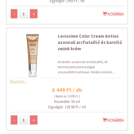
Egységár: 1955 Ft / db
-
+
KOSÁRBA
Levissime Color Cream Antiox
azonnali arcfiatalító és barnító
smink krém
Arckrém azonnali arcfiatalító, és
természetes barnaságot
visszaállító hatással. Ideális smink!...
Részletek »
6 449 Ft / db
( Nettó ár: 5 078 Ft )
Kiszerelés: 50 ml
Egységár: 128.98 Ft / ml
-
+
KOSÁRBA