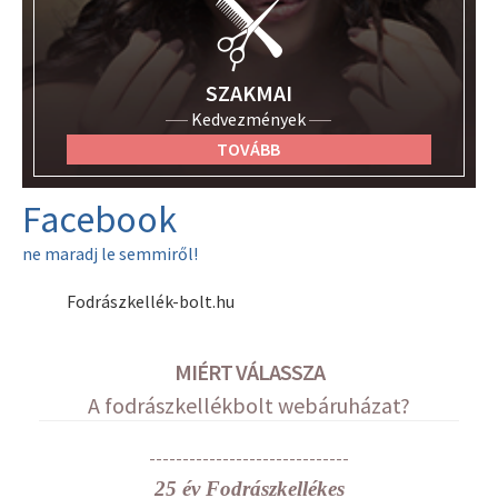
SZAKMAI
Kedvezmények
TOVÁBB
Facebook
ne maradj le semmiről!
Fodrászkellék-bolt.hu
MIÉRT VÁLASSZA
A fodrászkellékbolt webáruházat?
------------------------------
25 év Fodrászkellékes