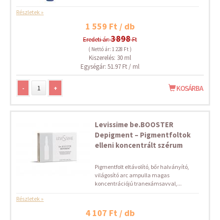
Részletek »
1 559 Ft / db
3898
Eredeti ár:
Ft
( Nettó ár: 1 228 Ft )
Kiszerelés: 30 ml
Egységár: 51.97 Ft / ml
-
+
KOSÁRBA
Levissime be.BOOSTER
Depigment – Pigmentfoltok
elleni koncentrált szérum
Pigmentfolt eltávolító, bőr halványító,
világosító arc ampulla magas
koncentrációjú tranexámsavval,...
Részletek »
4 107 Ft / db