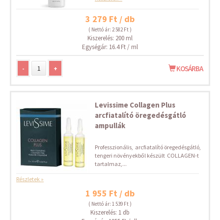
3 279 Ft / db
( Nettó ár: 2 582 Ft )
Kiszerelés: 200 ml
Egységár: 16.4 Ft / ml
-
+
KOSÁRBA
Levissime Collagen Plus
arcfiatalító öregedésgátló
ampullák
Professzionális, arcfiatalító öregedésgátló,
tengeri növényekből készült COLLAGEN-t
tartalmaz,...
Részletek »
1 955 Ft / db
( Nettó ár: 1 539 Ft )
Kiszerelés: 1 db