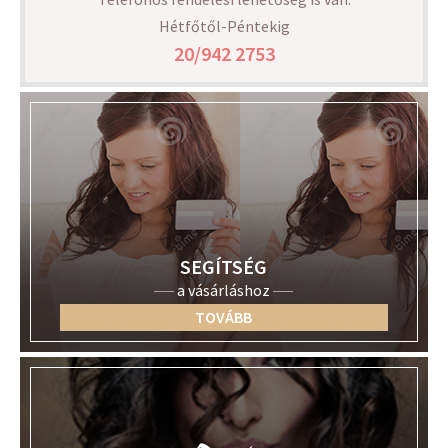
Hétfőtől-Péntekig
20/942 2753
SEGÍTSÉG
a vásárláshoz
TOVÁBB