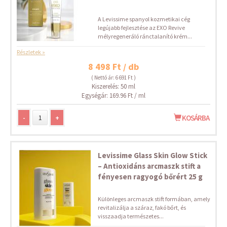
A Levissime spanyol kozmetikai cég
legújabb fejlesztése az EXO Revive
mélyregeneráló ránctalanító krém...
Részletek »
8 498 Ft / db
( Nettó ár: 6 691 Ft )
Kiszerelés: 50 ml
Egységár: 169.96 Ft / ml
-
+
KOSÁRBA
Levissime Glass Skin Glow Stick
– Antioxidáns arcmaszk stift a
fényesen ragyogó bőrért 25 g
Különleges arcmaszk stift formában, amely
revitalizálja a száraz, fakó bőrt, és
visszaadja természetes...