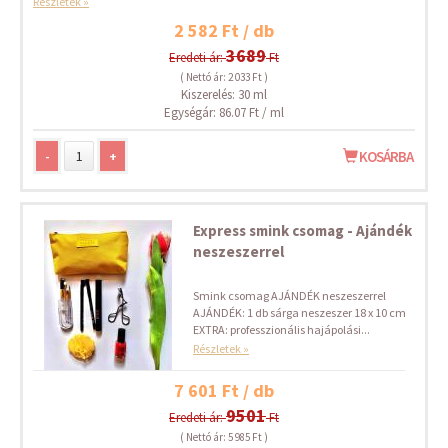
Részletek »
2 582 Ft / db
3689
Eredeti ár:
Ft
( Nettó ár: 2 033 Ft )
Kiszerelés: 30 ml
Egységár: 86.07 Ft / ml
-
+
KOSÁRBA
Express smink csomag - Ajándék
neszeszerrel
Smink csomag AJÁNDÉK neszeszerrel
AJÁNDÉK: 1 db sárga neszeszer 18 x 10 cm
EXTRA: professzionális hajápolási...
Részletek »
7 601 Ft / db
9501
Eredeti ár:
Ft
( Nettó ár: 5 985 Ft )