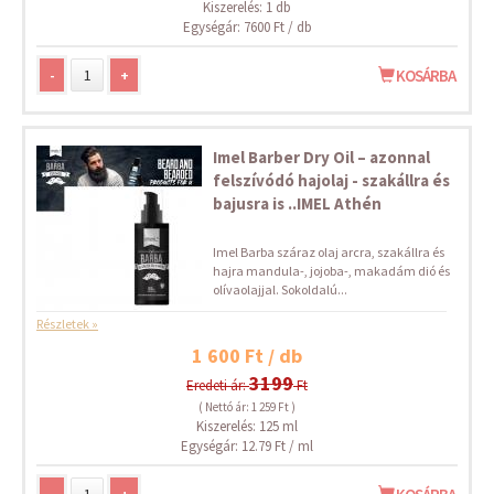
Kiszerelés: 1 db
Egységár: 7600 Ft / db
-
+
KOSÁRBA
Imel Barber Dry Oil – azonnal
felszívódó hajolaj - szakállra és
bajusra is ..IMEL Athén
Imel Barba száraz olaj arcra, szakállra és
hajra mandula-, jojoba-, makadám dió és
olívaolajjal. Sokoldalú...
Részletek »
1 600 Ft / db
3199
Eredeti ár:
Ft
( Nettó ár: 1 259 Ft )
Kiszerelés: 125 ml
Egységár: 12.79 Ft / ml