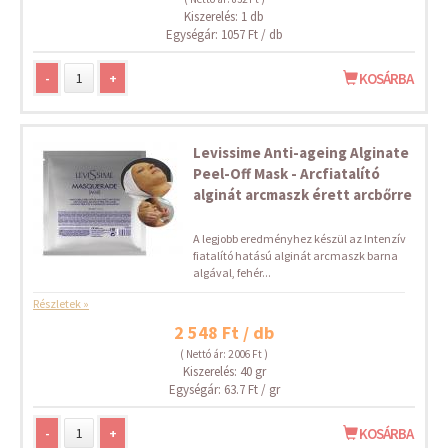
Kiszerelés: 1 db
Egységár: 1057 Ft / db
-
+
KOSÁRBA
Levissime Anti-ageing Alginate
Peel-Off Mask - Arcfiatalító
alginát arcmaszk érett arcbőrre
A legjobb eredményhez készül az Intenzív
fiatalító hatású alginát arcmaszk barna
algával, fehér...
Részletek »
2 548 Ft / db
( Nettó ár: 2 006 Ft )
Kiszerelés: 40 gr
Egységár: 63.7 Ft / gr
-
+
KOSÁRBA