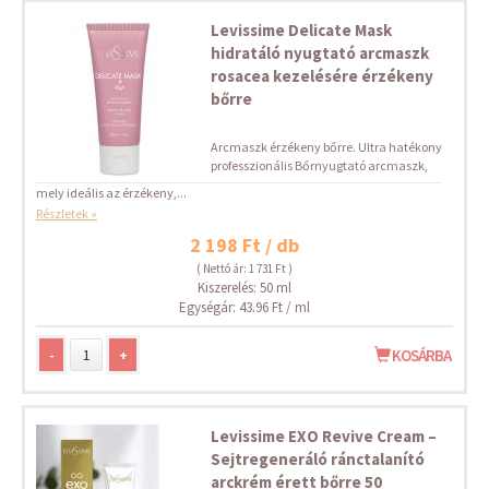
Levissime Delicate Mask
hidratáló nyugtató arcmaszk
rosacea kezelésére érzékeny
bőrre
Arcmaszk érzékeny bőrre. Ultra hatékony
professzionális Bőrnyugtató arcmaszk,
mely ideális az érzékeny,...
Részletek »
2 198 Ft / db
( Nettó ár: 1 731 Ft )
Kiszerelés: 50 ml
Egységár: 43.96 Ft / ml
-
+
KOSÁRBA
Levissime EXO Revive Cream –
Sejtregeneráló ránctalanító
arckrém érett bőrre 50