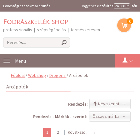
Lakossági és szakmai áruház
Ingyenes kiszállítás
24 888 Ft
-tól!
0
Fodrászkellék shop
professzionális | szépségápolás | természetesen
Toggle
navigation
Főoldal
/
Webshop
/
Drogéria
/ Arcápolók
Arcápolók
Név szerint
Rendezés:
Összes márka
Rendezés - Márkák - szerint:
1
2
Következő ›
»