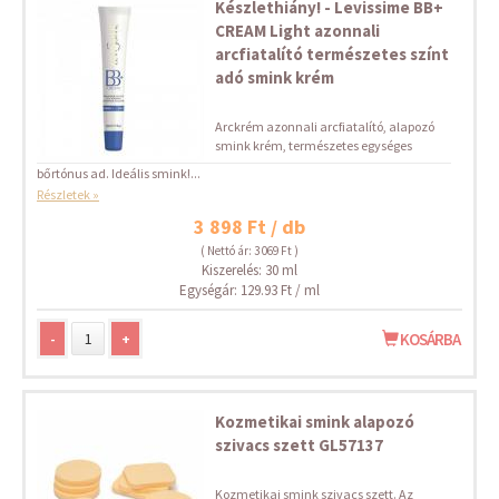
Készlethiány! - Levissime BB+
CREAM Light azonnali
arcfiatalító természetes színt
adó smink krém
Arckrém azonnali arcfiatalító, alapozó
smink krém, természetes egységes
bőrtónus ad. Ideális smink!...
Részletek »
3 898 Ft / db
( Nettó ár: 3 069 Ft )
Kiszerelés: 30 ml
Egységár: 129.93 Ft / ml
-
+
KOSÁRBA
Kozmetikai smink alapozó
szivacs szett GL57137
Kozmetikai smink szivacs szett. Az