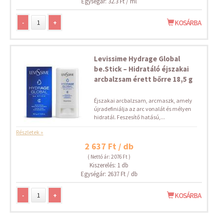
Egységár: 32.3 Ft / ml
-
+
KOSÁRBA
Levissime Hydrage Global
be.Stick – Hidratáló éjszakai
arcbalzsam érett bőrre 18,5 g
Éjszakai arcbalzsam, arcmaszk, amely
újradefiniálja az arc vonalát és mélyen
hidratál. Feszesítő hatású,...
Részletek »
2 637 Ft / db
( Nettó ár: 2 076 Ft )
Kiszerelés: 1 db
Egységár: 2637 Ft / db
-
+
KOSÁRBA