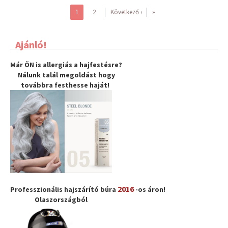
1
2
Következő ›
»
Ajánló!
Már ÖN is allergiás a hajfestésre?
Nálunk talál megoldást hogy
továbbra
festhesse haját
!
2016
Professzionális hajszárító búra
-os áron!
Olaszországból