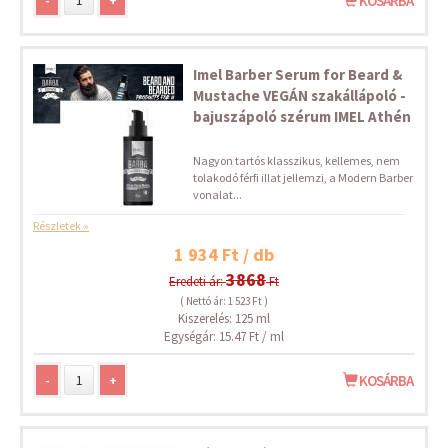
-
+
KOSÁRBA
Imel Barber Serum for Beard &
Mustache VEGÁN szakállápoló -
bajuszápoló szérum IMEL Athén
Nagyon tartós klasszikus, kellemes, nem
tolakodó férfi illat jellemzi, a Modern Barber
vonalat...
Részletek »
1 934 Ft / db
3868
Eredeti ár:
Ft
( Nettó ár: 1 523 Ft )
Kiszerelés: 125 ml
Egységár: 15.47 Ft / ml
-
+
KOSÁRBA