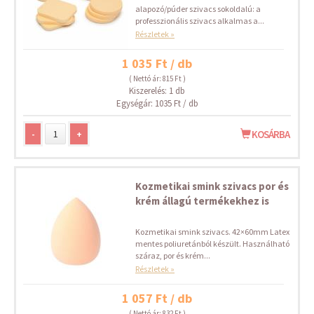
alapozó/púder szivacs sokoldalú: a
professzionális szivacs alkalmas a...
Részletek »
1 035 Ft / db
( Nettó ár: 815 Ft )
Kiszerelés: 1 db
Egységár: 1035 Ft / db
-
+
KOSÁRBA
Kozmetikai smink szivacs por és
krém állagú termékekhez is
Kozmetikai smink szivacs. 42×60mm Latex
mentes poliuretánból készült. Használható
száraz, por és krém...
Részletek »
1 057 Ft / db
( Nettó ár: 832 Ft )