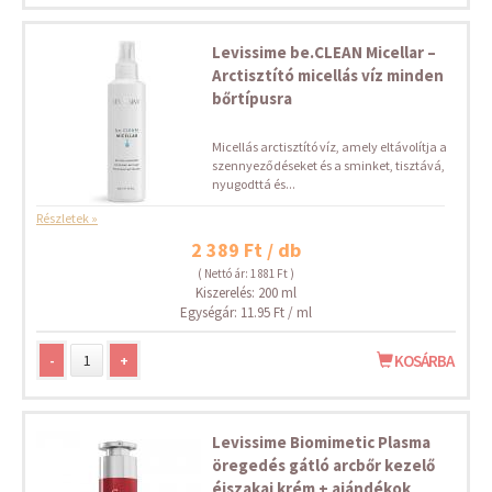
Levissime be.CLEAN Micellar –
Arctisztító micellás víz minden
bőrtípusra
Micellás arctisztító víz, amely eltávolítja a
szennyeződéseket és a sminket, tisztává,
nyugodttá és...
Részletek »
2 389 Ft / db
( Nettó ár: 1 881 Ft )
Kiszerelés: 200 ml
Egységár: 11.95 Ft / ml
-
+
KOSÁRBA
Levissime Biomimetic Plasma
öregedés gátló arcbőr kezelő
éjszakai krém + ajándékok