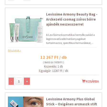
Levissime Armony Beauty Bag -
Arckezelő csomag zsíros bőrre
ajándék neszesszerrel
A LeviSsime kozmetikai termékcsalád a
leginnovatívabb hatóanyagokat
tartalmazza, specifikus formulákkal,...
Részletek »
12 267 Ft / db
( Nettó ár: 9 659 Ft )
Kiszerelés: 1 db
Egységár: 12267 Ft / db
-
+
KOSÁRBA
Levissime Armony Plus Global
Stick – Oxigénes arcmaszk stift