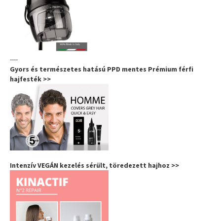
----
Gyors és természetes hatású PPD mentes Prémium férfi
hajfesték >>
Intenzív VEGÁN kezelés sérült, töredezett hajhoz >>