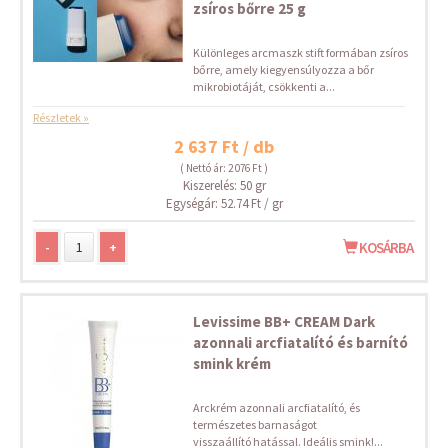
zsíros bőrre 25 g
Különleges arcmaszk stift formában zsíros
bőrre, amely kiegyensúlyozza a bőr
mikrobiotáját, csökkenti a...
Részletek »
2 637 Ft / db
( Nettó ár: 2 076 Ft )
Kiszerelés: 50 gr
Egységár: 52.74 Ft / gr
-
+
KOSÁRBA
Levissime BB+ CREAM Dark
azonnali arcfiatalító és barnító
smink krém
Arckrém azonnali arcfiatalító, és
természetes barnaságot
visszaállító hatással. Ideális smink!...