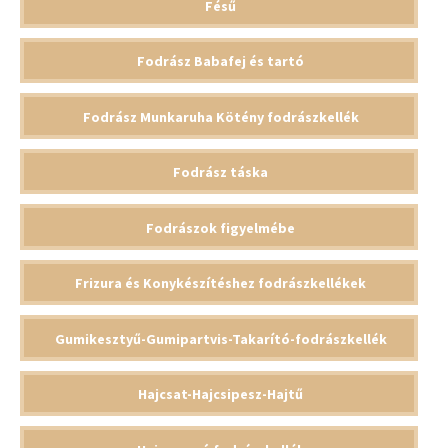
Fésű
Fodrász Babafej és tartó
Fodrász Munkaruha Kötény fodrászkellék
Fodrász táska
Fodrászok figyelmébe
Frizura és Konykészítéshez fodrászkellékek
Gumikesztyű-Gumipartvis-Takarító-fodrászkellék
Hajcsat-Hajcsipesz-Hajtű