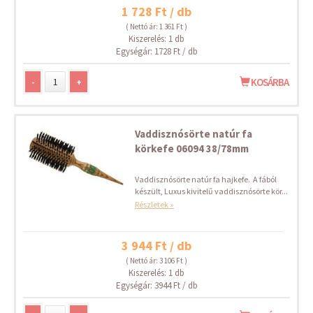
1 728 Ft / db
( Nettó ár: 1 361 Ft )
Kiszerelés: 1 db
Egységár: 1728 Ft / db
-
+
KOSÁRBA
Vaddisznósörte natúr fa
körkefe 06094 38/78mm
Vaddisznósörte natúr fa hajkefe. A fából
készült, Luxus kivitelű vaddisznósörte kör...
Részletek »
3 944 Ft / db
( Nettó ár: 3 106 Ft )
Kiszerelés: 1 db
Egységár: 3944 Ft / db