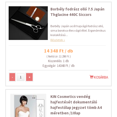
Borbély fodrász olló 7.5 Japán
Thglacine 440C Siccors
Borbély Japán acél hajvágó fodrász olló,
sima borotva éles vágó éllel. Ergonómikus
kialakítású...
Részletek »
14 348 Ft / db
( Nettó ár: 11 298 Ft )
Kiszerelés: 1 db
Egységár: 14348 Ft / db
-
+
KOSÁRBA
KIN Cosmetics vendég
hajfestését dokumentáló
hajfestőlap jegyzet tömb A4
méretben /10lap