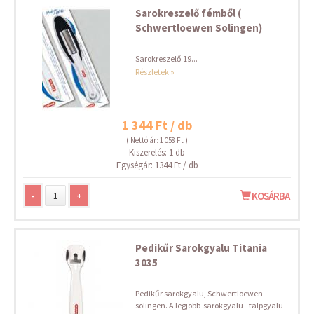
Sarokreszelő fémből (
Schwertloewen Solingen)
Sarokreszelő 19...
Részletek »
1 344 Ft / db
( Nettó ár: 1 058 Ft )
Kiszerelés: 1 db
Egységár: 1344 Ft / db
-
+
KOSÁRBA
Pedikűr Sarokgyalu Titania
3035
Pedikűr sarokgyalu, Schwertloewen
solingen. A legjobb sarokgyalu - talpgyalu -