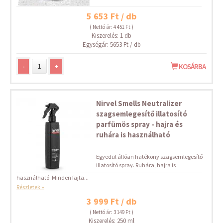
5 653 Ft / db
( Nettó ár: 4 451 Ft )
Kiszerelés: 1 db
Egységár: 5653 Ft / db
-
+
KOSÁRBA
Nirvel Smells Neutralizer
szagsemlegesítő illatosító
parfümös spray - hajra és
ruhára is használható
Egyedül állóan hatékony szagsemlegesítő
illatosító spray. Ruhára, hajra is
használható. Minden fajta...
Részletek »
3 999 Ft / db
( Nettó ár: 3 149 Ft )
Kiszerelés: 250 ml