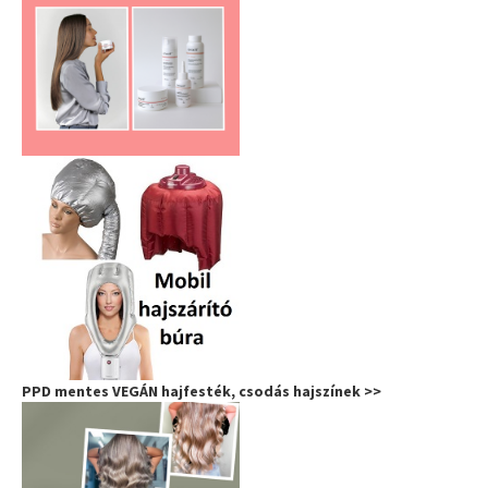
PPD mentes VEGÁN hajfesték, csodás hajszínek >>