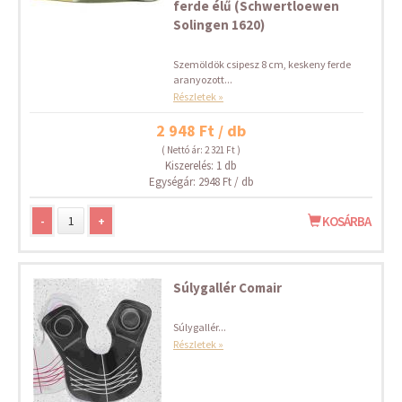
ferde élű (Schwertloewen
Solingen 1620)
Szemöldök csipesz 8 cm, keskeny ferde
aranyozott...
Részletek »
2 948 Ft / db
( Nettó ár: 2 321 Ft )
Kiszerelés: 1 db
Egységár: 2948 Ft / db
-
+
KOSÁRBA
Súlygallér Comair
Súlygallér...
Részletek »