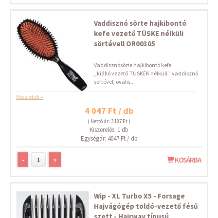
Vaddisznó sörte hajkibontó
kefe vezető TÜSKE nélküli
sörtévell OR00305
Vaddisznósörte hajkibontó kefe,
,,kiálló vezető TÜSKÉK nélküli " vaddisznó
sörtével, ovális...
Részletek »
4 047 Ft / db
( Nettó ár: 3 187 Ft )
Kiszerelés: 1 db
Egységár: 4047 Ft / db
-
+
KOSÁRBA
Wip - XL Turbo X5 - Forsage
Hajvágógép toldó-vezető fésű
szett - Hairway típusú