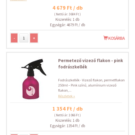
4 679 Ft / db
( Nettó ár: 3 684 Ft )
Kiszerelés: 1 db
Egységár: 4679 Ft / db
-
+
KOSÁRBA
Permetező vizező flakon - pink
fodrászkellék
Fodrászkellék - Vizező flakon, permetflakon
250ml – Pink színű, alumínium vizező
flakon,...
Részletek »
1 354 Ft / db
( Nettó ár: 1 066 Ft )
Kiszerelés: 1 db
Egységár: 1354 Ft / db