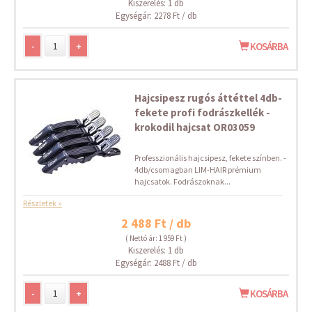
Kiszerelés: 1 db
Egységár: 2278 Ft / db
-
+
KOSÁRBA
Hajcsipesz rugós áttéttel 4db-
fekete profi fodrászkellék -
krokodil hajcsat OR03059
Professzionális hajcsipesz, fekete színben. -
4db/csomagban LIM-HAIR prémium
hajcsatok. Fodrászoknak...
Részletek »
2 488 Ft / db
( Nettó ár: 1 959 Ft )
Kiszerelés: 1 db
Egységár: 2488 Ft / db
-
+
KOSÁRBA