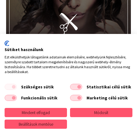
SZAKMAI
Kedvezmények
Sütiket használunk
TOVÁBB
Ezt elküldhetjük látogatóink adatainak elemzésére, webhelyünk fejlesztésére,
személyre szabott tartalom megjelenítésére és nagyszerű webhely-élmény
biztosítására. Ha többet szeretne tudni az általunk használt sütikről, nyissa meg
Facebook
a beállításokat.
ne maradj le semmiről!
Szükséges sütik
Statisztikai célú sütik
Fodrászkellék-bolt.hu
Funkcionális sütik
Marketing célú sütik
Mindent elfogad
Módosít
MIÉRT VÁLASSZA
Beállítások mentése
A fodrászkellékbolt webáruházat?