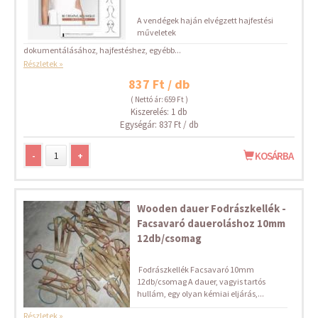
A vendégek haján elvégzett hajfestési
műveletek
dokumentálásához, hajfestéshez, egyébb...
Részletek »
837 Ft / db
( Nettó ár: 659 Ft )
Kiszerelés: 1 db
Egységár: 837 Ft / db
-
+
KOSÁRBA
Wooden dauer Fodrászkellék -
Facsavaró daueroláshoz 10mm
12db/csomag
Fodrászkellék Facsavaró 10mm
12db/csomag A dauer, vagyis tartós
hullám, egy olyan kémiai eljárás,...
Részletek »