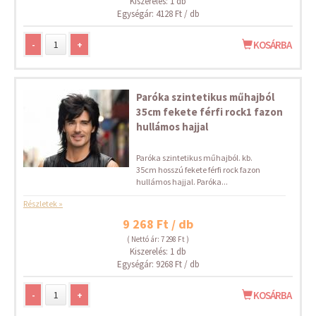
Kiszerelés: 1 db
Egységár: 4128 Ft / db
-
+
KOSÁRBA
Paróka szintetikus műhajból
35cm fekete férfi rock1 fazon
hullámos hajjal
Paróka szintetikus műhajból. kb.
35cm hosszú fekete férfi rock fazon
hullámos hajjal. Paróka...
Részletek »
9 268 Ft / db
( Nettó ár: 7 298 Ft )
Kiszerelés: 1 db
Egységár: 9268 Ft / db
-
+
KOSÁRBA