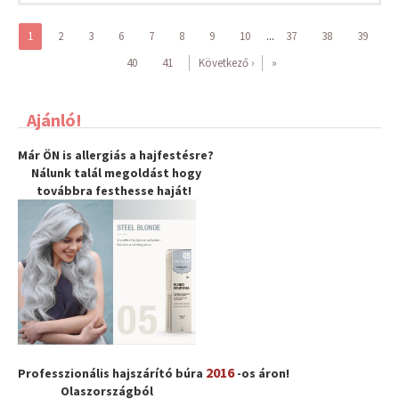
...
1
2
3
6
7
8
9
10
37
38
39
40
41
Következő ›
»
Ajánló!
Már ÖN is allergiás a hajfestésre?
Nálunk talál megoldást hogy
továbbra
festhesse haját
!
2016
Professzionális hajszárító búra
-os áron!
Olaszországból