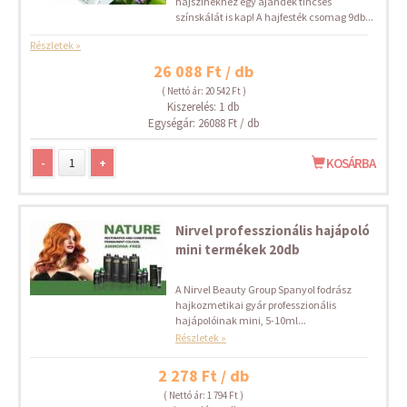
hajszínekhez egy ajándék tincses
színskálát is kap! A hajfesték csomag 9db...
Részletek »
26 088 Ft / db
( Nettó ár: 20 542 Ft )
Kiszerelés: 1 db
Egységár: 26088 Ft / db
-
+
KOSÁRBA
Nirvel professzionális hajápoló
mini termékek 20db
A Nirvel Beauty Group Spanyol fodrász
hajkozmetikai gyár professzionális
hajápolóinak mini, 5-10ml...
Részletek »
2 278 Ft / db
( Nettó ár: 1 794 Ft )