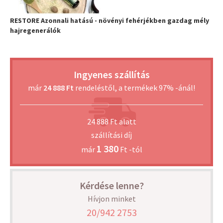
RESTORE Azonnali hatású - növényi fehérjékben gazdag mély
hajregenerálók
Ingyenes szállítás
már
24 888 Ft
rendeléstől, a termékek 97% -ánál!
24 888 Ft alatt
szállítási díj
1 380
már
Ft -tól
Kérdése lenne?
Hívjon minket
20/942 2753