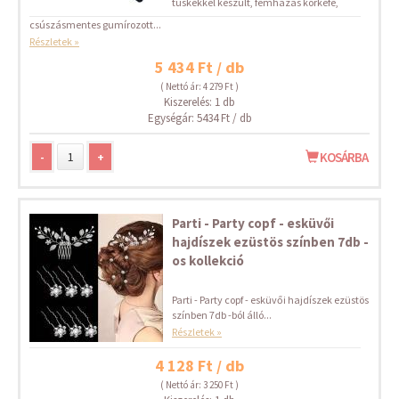
tüskékkel készült, fémházas körkefe,
csúszásmentes gumírozott...
Részletek »
5 434 Ft / db
( Nettó ár: 4 279 Ft )
Kiszerelés: 1 db
Egységár: 5434 Ft / db
-
+
KOSÁRBA
Parti - Party copf - esküvői
hajdíszek ezüstös színben 7db -
os kollekció
Parti - Party copf - esküvői hajdíszek ezüstös
színben 7db -ból álló...
Részletek »
4 128 Ft / db
( Nettó ár: 3 250 Ft )