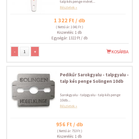
talp kés penge méret...
Részletek »
1 322 Ft / db
( Nettó ár: 1 041 Ft )
Kiszerelés: 1 db
Egységár: 1322 Ft / db
-
+
KOSÁRBA
Pedikűr Sarokgyalu - talpgyalu -
talp kés penge Solingen 10db
Sarokgyalu - talpgyalu - talp kés penge
10db...
Részletek »
956 Ft / db
( Nettó ár: 753 Ft )
Kiszerelés: 1 db