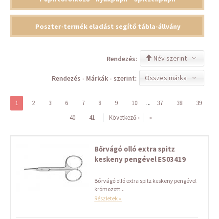
Poszter-termék eladást segítő tábla-állvány
Név szerint
Rendezés:
Összes márka
Rendezés - Márkák - szerint:
...
1
2
3
6
7
8
9
10
37
38
39
40
41
Következő ›
»
Bőrvágó olló extra spitz
keskeny pengével ES03419
Bőrvágó olló extra spitz keskeny pengével
krómozott...
Részletek »