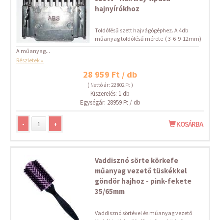
hajnyírókhoz
Toldófésű szett hajvágógéphez. A 4db
műanyag toldófésű mérete ( 3-6-9-12mm)
A műanyag...
Részletek »
28 959 Ft / db
( Nettó ár: 22 802 Ft )
Kiszerelés: 1 db
Egységár: 28959 Ft / db
-
+
KOSÁRBA
Vaddisznó sörte körkefe
műanyag vezető tüskékkel
göndör hajhoz - pink-fekete
35/65mm
Vaddisznó sörtével és műanyag vezető