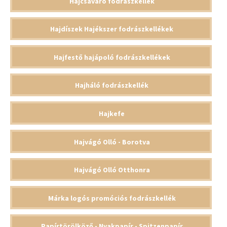
Hajcsavaró fodrászkellék
Hajdíszek Hajékszer fodrászkellékek
Hajfestő hajápoló fodrászkellékek
Hajháló fodrászkellék
Hajkefe
Hajvágó Olló - Borotva
Hajvágó Olló Otthonra
Márka logós promóciós fodrászkellék
Papírtörölköző - Nyakpapír - Spitzenpapír