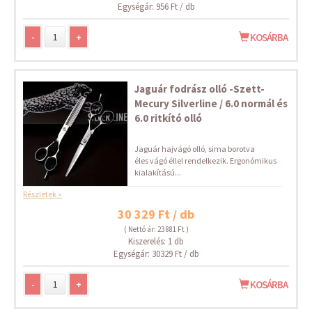
Egységár: 956 Ft / db
-
+
KOSÁRBA
Jaguár fodrász olló -Szett-
Mecury Silverline / 6.0 normál és
6.0 ritkító olló
Jaguár hajvágó olló, sima borotva
éles vágó éllel rendelkezik. Ergonómikus
kialakítású...
Részletek »
30 329 Ft / db
( Nettó ár: 23 881 Ft )
Kiszerelés: 1 db
Egységár: 30329 Ft / db
-
+
KOSÁRBA