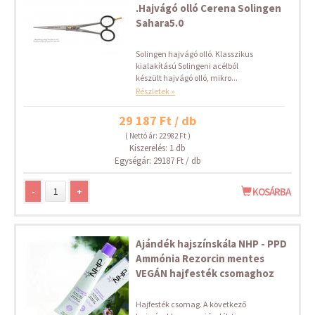
.Hajvágó olló Cerena Solingen
Sahara5.0
Solingen hajvágó olló. Klasszikus
kialakítású Solingeni acélból
készült hajvágó olló, mikro...
Részletek »
29 187 Ft / db
( Nettó ár: 22 982 Ft )
Kiszerelés: 1 db
Egységár: 29187 Ft / db
-
+
KOSÁRBA
Ajándék hajszínskála NHP - PPD
Ammónia Rezorcin mentes
VEGÁN hajfesték csomaghoz
Hajfesték csomag. A következő