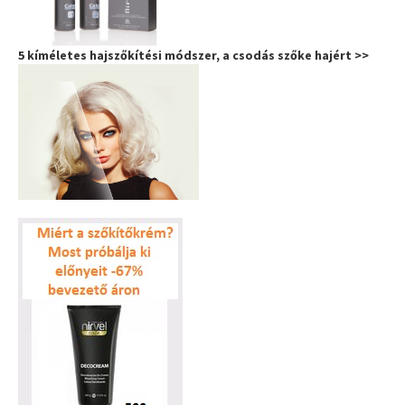
5 kíméletes hajszőkítési módszer, a csodás szőke hajért >>