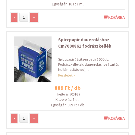
Egységár: 16 Ft / ml
-
+
KOSÁRBA
Spiccpapír daueroláshoz
Cm7000861 fodrászkellék
Spiccpapír ( Spitzen papír ) 500db.
Fodrászkellékek, dauerroláshoz ( tartós
hullámosításhoz),...
Részletek »
889 Ft / db
( Nettó ár: 700 Ft )
Kiszerelés: 1 db
Egységár: 889 Ft / db
-
+
KOSÁRBA