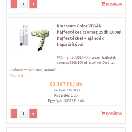
-
+
KOSÁRBA
Kincream Color VEGÁN
hajfestékes csomag 25db 100ml
hajfestékkel + ajándék
hajszárítóval
PPD mentes VEGÁN Kincream hajfesték
csomag 25db 100ml festékkel, Ön által
kiválasztott színekkel, ajándék...
Részletek »
93 387 Ft / db
( Nettó ár: 73 533 Ft )
Kiszerelés: 1 db
Egységár: 93387 Ft / db
-
+
KOSÁRBA