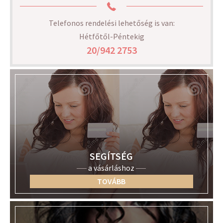
Telefonos rendelési lehetőség is van:
Hétfőtől-Péntekig
20/942 2753
SEGÍTSÉG
a vásárláshoz
TOVÁBB