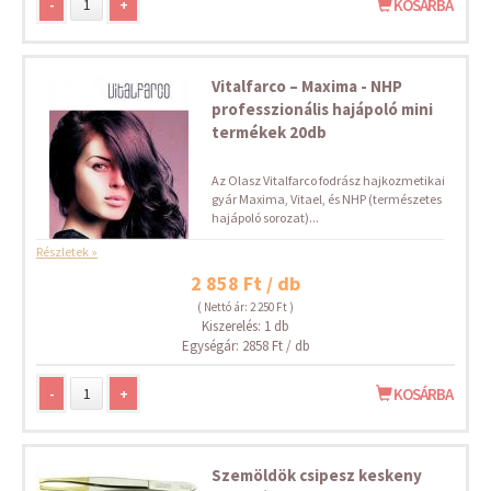
-
+
KOSÁRBA
Vitalfarco – Maxima - NHP
professzionális hajápoló mini
termékek 20db
Az Olasz Vitalfarco fodrász hajkozmetikai
gyár Maxima, Vitael, és NHP (természetes
hajápoló sorozat)...
Részletek »
2 858 Ft / db
( Nettó ár: 2 250 Ft )
Kiszerelés: 1 db
Egységár: 2858 Ft / db
-
+
KOSÁRBA
Szemöldök csipesz keskeny