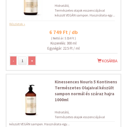
Hidratáló,
Természetes olajok esszenciájával
készült VEGÁN sampon. Használata egy...
Részletek »
6 749 Ft / db
( Nettó ár: 5 314 Ft )
Kiszerelés: 300 ml
Egységár: 22.5 Ft / ml
-
+
KOSÁRBA
Kinessences Nouris 5 Kontinens
Természetes Olajaival készült
sampon normál és száraz hajra
1000ml
Hidratáló,
Természetes olajok esszenciájával
készült VEGÁN sampon. Használata egy...