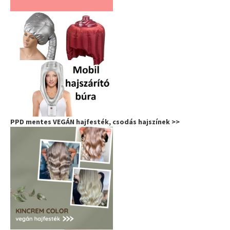
PPD mentes VEGÁN hajfesték, csodás hajszínek >>