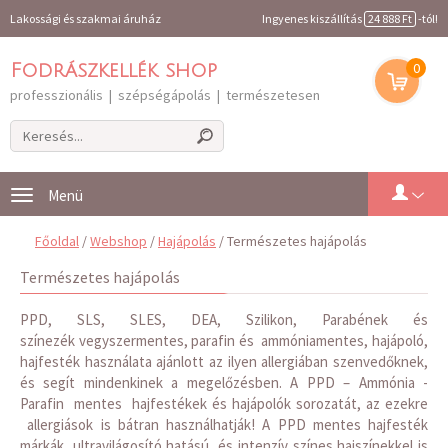
Lakossági és szakmai áruház
Ingyenes kiszállítás
24 888 Ft
-tól!
0
Fodrászkellék shop
professzionális | szépségápolás | természetesen
Toggle
navigation
Főoldal
/
Webshop
/
Hajápolás
/ Természetes hajápolás
Természetes hajápolás
PPD, SLS, SLES, DEA, Szilikon, Parabének és
színezék vegyszermentes, parafin és ammóniamentes, hajápoló,
hajfesték használata ajánlott az ilyen allergiában szenvedőknek,
és segít mindenkinek a megelőzésben. A PPD – Ammónia -
Parafin mentes hajfestékek és hajápolók sorozatát, az ezekre
allergiások is bátran használhatják! A PPD mentes hajfesték
márkák, ultravilágosító hatású, és intenzív színes hajszínekkel is