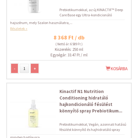
Prebiotikumokkal, az új KINACTIF™ Deep
Care Base egy Ultra-kondicionáló
hajszérum, mely Szalon használatra,...
Részletek »
8 368 Ft / db
( Nettó ár: 6 589 Ft )
Kiszerelés: 250 ml
Egységár: 33.47 Ft / ml
-
+
KOSÁRBA
Kinactif N1 Nutrition
Conditioning hidratáló
hajkondicionáló fésülést
könnyítő spray Prebiotikum...
Prebiotikumokkal, Vegán, azonnali hatású
fésülést könnyítő és hajhidratáló spray
minden hajtípusra....