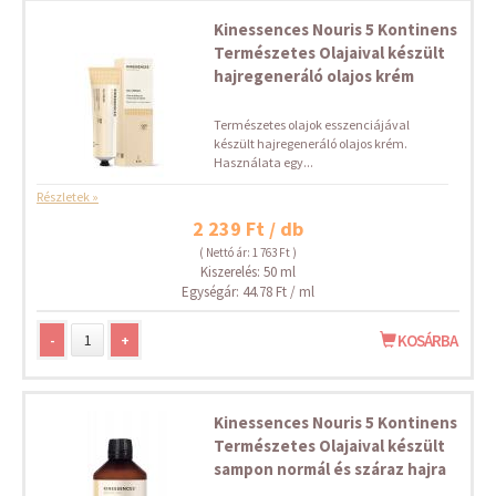
Kinessences Nouris 5 Kontinens
Természetes Olajaival készült
hajregeneráló olajos krém
Természetes olajok esszenciájával
készült hajregeneráló olajos krém.
Használata egy...
Részletek »
2 239 Ft / db
( Nettó ár: 1 763 Ft )
Kiszerelés: 50 ml
Egységár: 44.78 Ft / ml
-
+
KOSÁRBA
Kinessences Nouris 5 Kontinens
Természetes Olajaival készült
sampon normál és száraz hajra