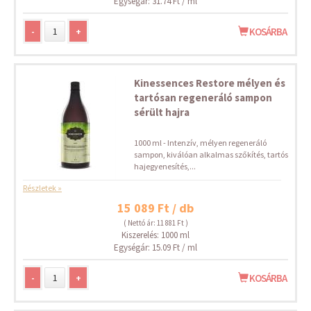
Egységár: 31.74 Ft / ml
-
+
KOSÁRBA
Kinessences Restore mélyen és
tartósan regeneráló sampon
sérült hajra
1000 ml - Intenzív, mélyen regeneráló
sampon, kiválóan alkalmas szőkítés, tartós
hajegyenesítés,...
Részletek »
15 089 Ft / db
( Nettó ár: 11 881 Ft )
Kiszerelés: 1000 ml
Egységár: 15.09 Ft / ml
-
+
KOSÁRBA