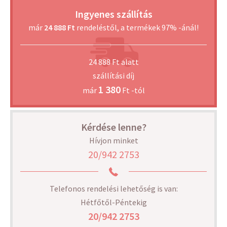
Ingyenes szállítás
már
24 888 Ft
rendeléstől, a termékek 97% -ánál!
24 888 Ft alatt
szállítási díj
1 380
már
Ft -tól
Kérdése lenne?
Hívjon minket
20/942 2753
Telefonos rendelési lehetőség is van:
Hétfőtől-Péntekig
20/942 2753