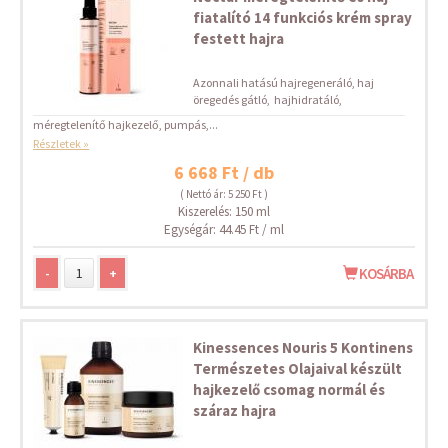
fiatalító 14 funkciós krém spray
festett hajra
Azonnali hatású hajregeneráló, haj
öregedés gátló, hajhidratáló,
méregtelenítő hajkezelő, pumpás,...
Részletek »
6 668 Ft / db
( Nettó ár: 5 250 Ft )
Kiszerelés: 150 ml
Egységár: 44.45 Ft / ml
-
+
KOSÁRBA
Kinessences Nouris 5 Kontinens
Természetes Olajaival készült
hajkezelő csomag normál és
száraz hajra