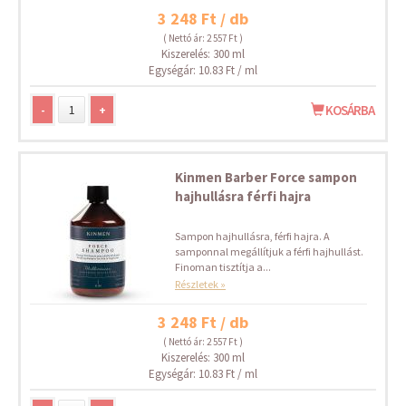
3 248 Ft / db
( Nettó ár: 2 557 Ft )
Kiszerelés: 300 ml
Egységár: 10.83 Ft / ml
-
+
KOSÁRBA
Kinmen Barber Force sampon
hajhullásra férfi hajra
Sampon hajhullásra, férfi hajra. A
samponnal megállítjuk a férfi hajhullást.
Finoman tisztítja a...
Részletek »
3 248 Ft / db
( Nettó ár: 2 557 Ft )
Kiszerelés: 300 ml
Egységár: 10.83 Ft / ml