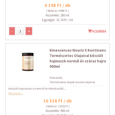
6 348 Ft / db
( Nettó ár: 4 998 Ft )
Kiszerelés: 200 ml
Egységár: 31.74 Ft / ml
-
+
KOSÁRBA
Kinessences Nouris 5 Kontinens
Természetes Olajaival készült
hajmaszk normál és száraz hajra
900ml
Hidratáló,
Természetes olajok esszenciájával
készült hajmaszk a normál és dehidratált,...
Részletek »
16 538 Ft / db
( Nettó ár: 13 022 Ft )
Kiszerelés: 900 ml