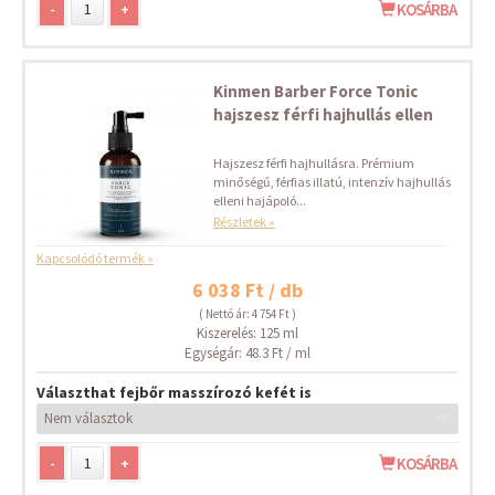
-
+
KOSÁRBA
Kinmen Barber Force Tonic
hajszesz férfi hajhullás ellen
Hajszesz férfi hajhullásra. Prémium
minőségű, férfias illatú, intenzív hajhullás
elleni hajápoló...
Részletek »
Kapcsolódó termék »
6 038 Ft / db
( Nettó ár: 4 754 Ft )
Kiszerelés: 125 ml
Egységár: 48.3 Ft / ml
Választhat fejbőr masszírozó kefét is
-
+
KOSÁRBA