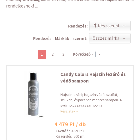
rendelkeznek! ...
Név szerint
Rendezés:
Összes márka
Rendezés - Márkák - szerint:
1
2
3
Következő ›
»
Candy Colors Hajszín lezáró és
védő sampon
Hajszínlezáró, hajszín védő, szulfát,
szilikon, és paraben mentes sampon. A
gyümölcs savas sampon a...
Részletek »
4 479 Ft / db
( Nettó ár: 3 527 Ft )
Kiszerelés: 200 ml