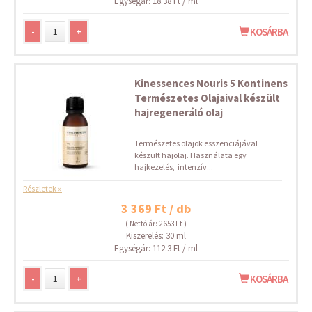
Egységár: 18.38 Ft / ml
-
+
KOSÁRBA
Kinessences Nouris 5 Kontinens
Természetes Olajaival készült
hajregeneráló olaj
Természetes olajok esszenciájával
készült hajolaj. Használata egy
hajkezelés, intenzív...
Részletek »
3 369 Ft / db
( Nettó ár: 2 653 Ft )
Kiszerelés: 30 ml
Egységár: 112.3 Ft / ml
-
+
KOSÁRBA