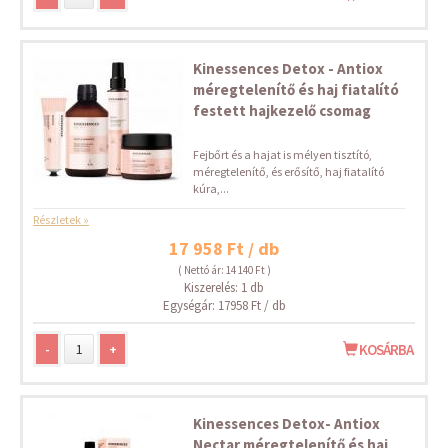
Kinessences Detox - Antiox
méregtelenítő és haj fiatalító
festett hajkezelő csomag
Fejbőrt és a hajat is mélyen tisztító,
méregtelenítő, és erősítő, haj fiatalító
kúra,...
Részletek »
17 958 Ft / db
( Nettó ár: 14 140 Ft )
Kiszerelés: 1 db
Egységár: 17958 Ft / db
-
+
KOSÁRBA
Kinessences Detox- Antiox
Nectar méregtelenítő és haj