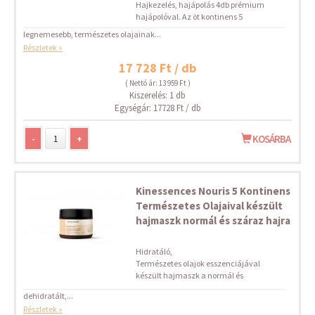
Hajkezelés, hajápolás 4db prémium
hajápolóval. Az öt kontinens 5
legnemesebb, természetes olajainak...
Részletek »
17 728 Ft / db
( Nettó ár: 13 959 Ft )
Kiszerelés: 1 db
Egységár: 17728 Ft / db
-
+
KOSÁRBA
Kinessences Nouris 5 Kontinens
Természetes Olajaival készült
hajmaszk normál és száraz hajra
Hidratáló,
Természetes olajok esszenciájával
készült hajmaszk a normál és
dehidratált,...
Részletek »