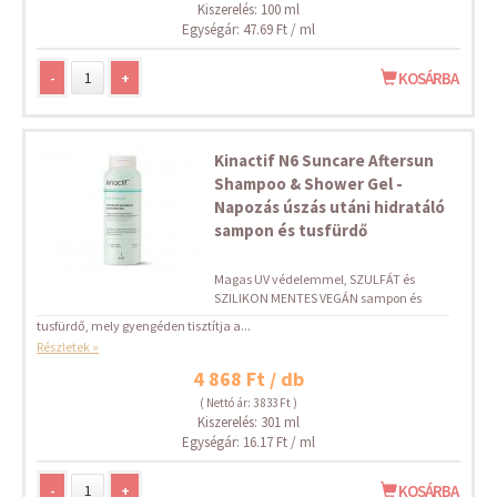
Kiszerelés: 100 ml
Egységár: 47.69 Ft / ml
-
+
KOSÁRBA
Kinactif N6 Suncare Aftersun
Shampoo & Shower Gel -
Napozás úszás utáni hidratáló
sampon és tusfürdő
Magas UV védelemmel, SZULFÁT és
SZILIKON MENTES VEGÁN sampon és
tusfürdő, mely gyengéden tisztítja a...
Részletek »
4 868 Ft / db
( Nettó ár: 3 833 Ft )
Kiszerelés: 301 ml
Egységár: 16.17 Ft / ml
-
+
KOSÁRBA