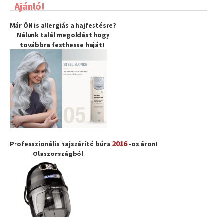
Ajánló!
Már ÖN is allergiás a hajfestésre?
Nálunk talál megoldást hogy
továbbra
festhesse haját
!
2016
Professzionális hajszárító búra
-os áron!
Olaszországból