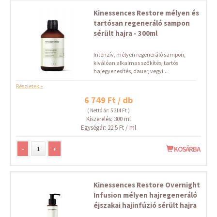
Kinessences Restore mélyen és
tartósan regeneráló sampon
sérült hajra - 300ml
Intenzív, mélyen regeneráló sampon,
kiválóan alkalmas szőkítés, tartós
hajegyenesítés, dauer, vegyi...
Részletek »
6 749 Ft / db
( Nettó ár: 5 314 Ft )
Kiszerelés: 300 ml
Egységár: 22.5 Ft / ml
-
+
KOSÁRBA
Kinessences Restore Overnight
Infusion mélyen hajregeneráló
éjszakai hajinfúzió sérült hajra