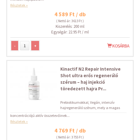
Részletek »
4 589 Ft / db
( Nettó ár: 3 613 Ft )
Kiszerelés: 200 ml
Egységár: 22.95 Ft / ml
-
+
KOSÁRBA
Kinactif N2 Repair Intensive
Shot ultra erős regeneráló
szérum – haj injekció
töredezett hajra Pr...
Prebiotikumokkal, Vegán, intenzív
hajregeneráló szérum, mely a magas
koncentrációjú aktív összetevőinek...
Részletek »
4 769 Ft / db
( Nettó ár: 3 755 Ft )