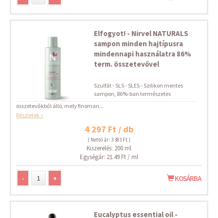
Elfogyot! - Nirvel NATURALS
sampon minden hajtípusra
mindennapi használatra 86%
term. összetevővel
Szulfát - SLS - SLES - Szilikon mentes
sampon, 86%-ban természetes
összetevőkből álló, mely finoman...
Részletek »
4 297 Ft / db
( Nettó ár: 3 383 Ft )
Kiszerelés: 200 ml
Egységár: 21.49 Ft / ml
-
+
KOSÁRBA
Eucalyptus essential oil -