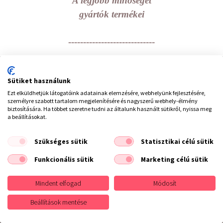
A legjobb minőséget
gyártók termékei
-----------------------------
hírlevél feliratkozás
Sütiket használunk
Ezt elküldhetjük látogatóink adatainak elemzésére, webhelyünk fejlesztésére,
személyre szabott tartalom megjelenítésére és nagyszerű webhely-élmény
biztosítására. Ha többet szeretne tudni az általunk használt sütikről, nyissa meg
UGYE ÖN SEM AKAR LEMARADNI
a beállításokat.
akcióinkról, valamint legfrissebb ajánlatainkról?
Szükséges sütik
Statisztikai célú sütik
Iratkozzon fel hírlevelünkre
Funkcionális sütik
Marketing célú sütik
Mindent elfogad
Módosít
Beállítások mentése
Elolvastam és elfogadom az
adatvédelmi szabályzatot