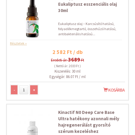
Eukaliptusz esszenciális olaj
30ml
Eukaliptusz olaj – Karcsúsító hatású,
folyadékmegtartó, összehúzó hatású,
antibakteriális hatású...
Részletek »
2 582 Ft / db
3689
Eredeti ár:
Ft
( Nettó ár: 2 033 Ft )
Kiszerelés: 30 ml
Egységár: 86.07 Ft / ml
-
+
KOSÁRBA
Kinactif N0 Deep Care Base
Ultra hatékony azonnali mély
hajregenerálást gyorsító
szérum kezeléshez