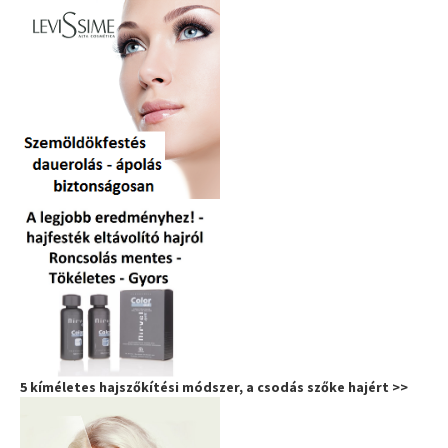
5 kíméletes hajszőkítési módszer, a csodás szőke hajért >>