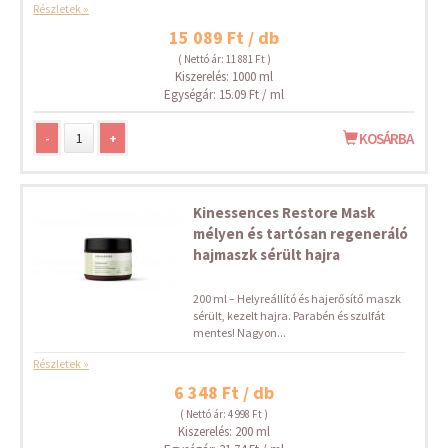
Részletek »
15 089 Ft / db
( Nettó ár: 11 881 Ft )
Kiszerelés: 1000 ml
Egységár: 15.09 Ft / ml
-
+
KOSÁRBA
Kinessences Restore Mask
mélyen és tartósan regeneráló
hajmaszk sérült hajra
200 ml – Helyreállító és hajerősítő maszk
sérült, kezelt hajra. Parabén és szulfát
mentes! Nagyon...
Részletek »
6 348 Ft / db
( Nettó ár: 4 998 Ft )
Kiszerelés: 200 ml