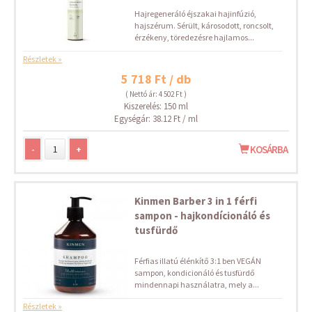
Hajregeneráló éjszakai hajinfúzió,
hajszérum. Sérült, károsodott, roncsolt,
érzékeny, töredezésre hajlamos...
Részletek »
5 718 Ft / db
( Nettó ár: 4 502 Ft )
Kiszerelés: 150 ml
Egységár: 38.12 Ft / ml
-
+
KOSÁRBA
Kinmen Barber 3 in 1 férfi
sampon - hajkondícionáló és
tusfürdő
Férfias illatú élénkítő 3:1 ben VEGÁN
sampon, kondicionáló és tusfürdő
mindennapi használatra, mely a...
Részletek »