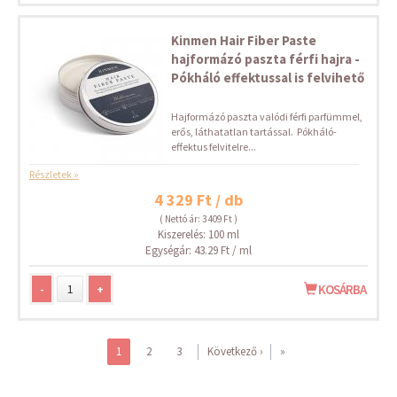
Kinmen Hair Fiber Paste
hajformázó paszta férfi hajra -
Pókháló effektussal is felvihető
Hajformázó paszta valódi férfi parfümmel,
erős, láthatatlan tartással. Pókháló-
effektus felvitelre...
Részletek »
4 329 Ft / db
( Nettó ár: 3 409 Ft )
Kiszerelés: 100 ml
Egységár: 43.29 Ft / ml
-
+
KOSÁRBA
1
2
3
Következő ›
»