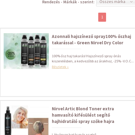
Összes márka
Rendezés - Márkák - szerint:
1
Azonnali hajszínező spray100% őszhaj
takarással - Green Nirvel Dry Color
100% ősz haj takarás! Hajszínező spray óriás
kiszerelésben, a kedvezőbb az árakhoz, -25% -V.O.C...
Részletek »
Nirvel Artic Blond Toner extra
hamvasító kifésülést segítő
hajhidratáló spray szőke hajra
Látványos hatás már az első