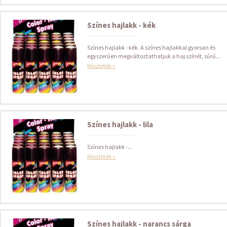
Színes hajlakk - kék
Színes hajlakk - kék. A színes hajlakkal gyorsan és
egyszerűen megváltoztathatjuk a haj színét, sűrű...
Részletek »
Színes hajlakk - lila
Színes hajlakk -...
Részletek »
Színes hajlakk - narancs sárga