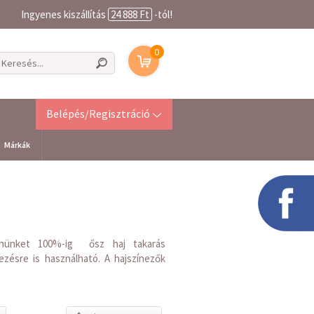
Ingyenes kiszállítás
24 888 Ft
-tól!
0
Belépés/Regisztráció
Márkák
színünket 100%-ig ősz haj takarás
nezésre is használható. A hajszínezők