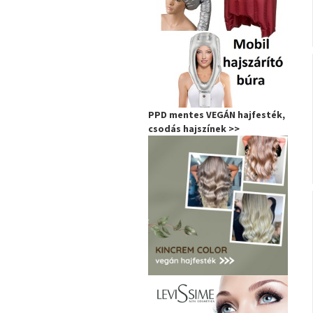
PPD mentes VEGÁN hajfesték,
csodás hajszínek >>