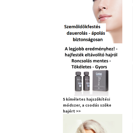
5 kíméletes hajszőkítési
módszer, a csodás szőke
hajért >>