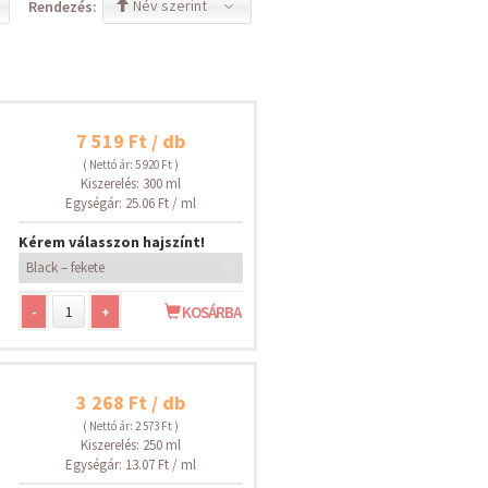
Név szerint
Rendezés:
7 519 Ft / db
( Nettó ár: 5 920 Ft )
Kiszerelés: 300 ml
Egységár: 25.06 Ft / ml
Kérem válasszon hajszínt!
-
+
KOSÁRBA
3 268 Ft / db
( Nettó ár: 2 573 Ft )
Kiszerelés: 250 ml
Egységár: 13.07 Ft / ml