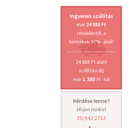
Ingyenes szállítás
már
24 888 Ft
rendeléstől, a
termékek 97% -ánál!
24 888 Ft alatt
szállítási díj
1 380
már
Ft -tól
Kérdése lenne?
Hívjon minket
20/942 2753