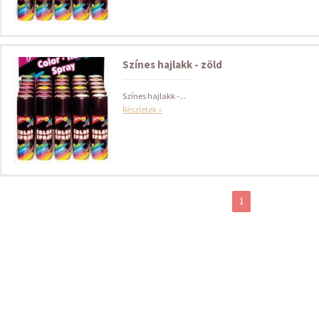
Színes hajlakk - zöld
Színes hajlakk -...
Részletek »
1