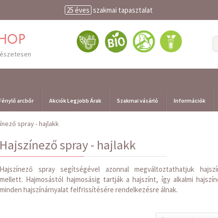
25 éves
szakmai tapasztalat
shop
mészetesen
Fénylő arcbőr
Akciók Legjobb Árak
Szakmai vásárló
Információk
ínező spray - hajlakk
Hajszínező spray - hajlakk
Hajszínező spray segítségével azonnal megváltoztathatjuk haj
mellett. Hajmosástól hajmosásig tartják a hajszínt, így alkalmi hajszí
minden hajszínárnyalat felfrissítésére rendelkezésre álnak.