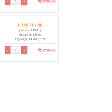
-
+
KOSÁRBA
1 785 Ft / db
( Nettó ár: 1 406 Ft )
Kiszerelés: 125 ml
Egységár: 14.28 Ft / ml
-
+
KOSÁRBA