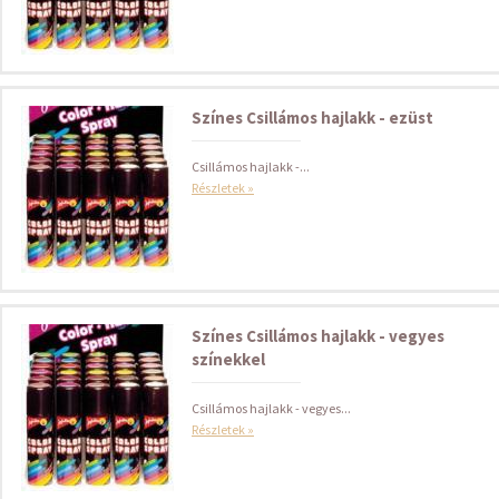
Színes Csillámos hajlakk - ezüst
Csillámos hajlakk -...
Részletek »
Színes Csillámos hajlakk - vegyes
színekkel
Csillámos hajlakk - vegyes...
Részletek »