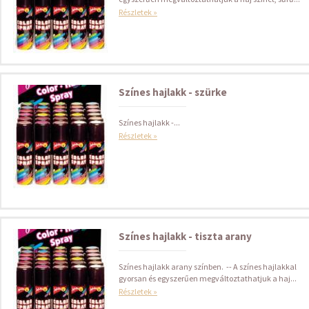
Részletek »
Színes hajlakk - szürke
Színes hajlakk -...
Részletek »
Színes hajlakk - tiszta arany
Színes hajlakk arany színben. -- A színes hajlakkal
gyorsan és egyszerűen megváltoztathatjuk a haj...
Részletek »