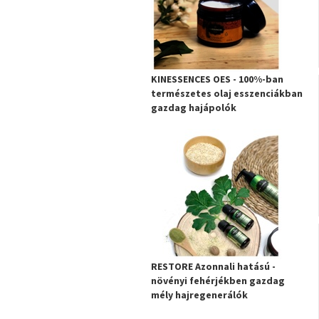
KINESSENCES OES - 100%-ban
természetes olaj esszenciákban
gazdag hajápolók
RESTORE Azonnali hatású -
növényi fehérjékben gazdag
mély hajregenerálók