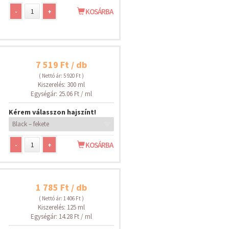
-
+
KOSÁRBA
7 519 Ft / db
( Nettó ár: 5 920 Ft )
Kiszerelés: 300 ml
Egységár: 25.06 Ft / ml
Kérem válasszon hajszínt!
-
+
KOSÁRBA
1 785 Ft / db
( Nettó ár: 1 406 Ft )
Kiszerelés: 125 ml
Egységár: 14.28 Ft / ml