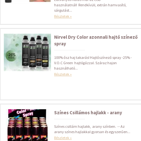
használatnál! Rendkívüli, extrán hamvasító,
sárgulást...
Részletek »
Nirvel Dry Color azonnali hajtő színező
spray
100% ősz haj takarás! Hajtőszínező spray -25% -
V.O.C Green hajtógázzal. Száraz hajon
használható...
Részletek »
Színes Csillámos hajlakk - arany
Színes csillám hajlakk, arany színben. -- Az
arany színes hajlakkal gyorsan és egyszerűen...
Részletek »