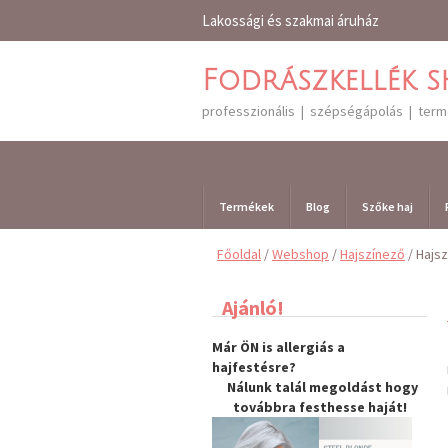
Lakossági és szakmai áruház
Fodrászkellék 
professzionális | szépségápolás | ter
Termékek
Blog
Szőke haj
Főoldal
/
Webshop
/
Hajszínező
/ Hajsz
Ajánló!
Már ÖN is allergiás a
hajfestésre?
Nálunk talál megoldást hogy
továbbra
festhesse haját
!