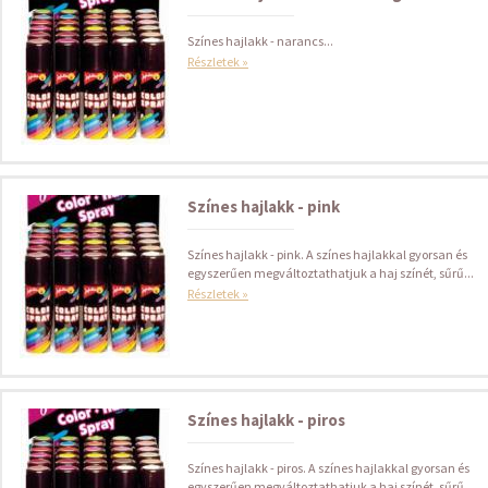
Színes hajlakk - narancs...
Részletek »
Színes hajlakk - pink
Színes hajlakk - pink. A színes hajlakkal gyorsan és
egyszerűen megváltoztathatjuk a haj színét, sűrű...
Részletek »
Színes hajlakk - piros
Színes hajlakk - piros. A színes hajlakkal gyorsan és
egyszerűen megváltoztathatjuk a haj színét, sűrű...