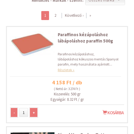
Rendezés - Márkák - szerint:
1
2
Következő ›
»
Paraffinos kézápoláshoz
lábápoláshoz paraffin 500g
Parafinos kézápoláshoz,
lábápoláshoz kókuszos mentás Spanyol
parafin, mely használata ajánlott...
Részletek »
4 158 Ft / db
( Nettó ár: 3 274 Ft )
Kiszerelés: 500 gr
Egységár: 8.32 Ft / gr
-
+
KOSÁRBA