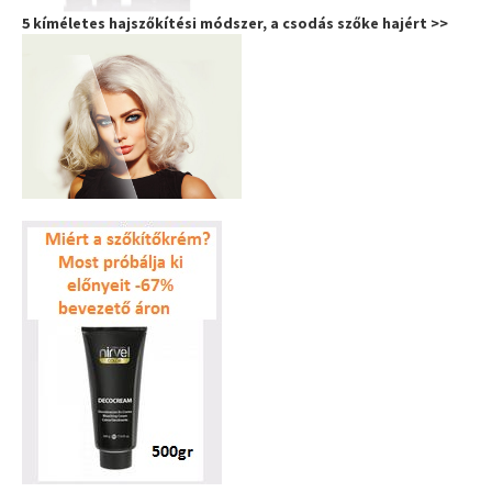
5 kíméletes hajszőkítési módszer, a csodás szőke hajért >>