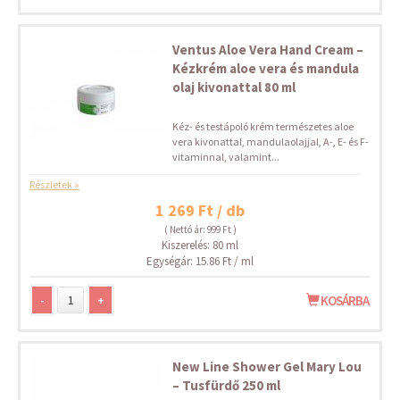
Ventus Aloe Vera Hand Cream –
Kézkrém aloe vera és mandula
olaj kivonattal 80 ml
Kéz- és testápoló krém természetes aloe
vera kivonattal, mandulaolajjal, A-, E- és F-
vitaminnal, valamint...
Részletek »
1 269 Ft / db
( Nettó ár: 999 Ft )
Kiszerelés: 80 ml
Egységár: 15.86 Ft / ml
-
+
KOSÁRBA
New Line Shower Gel Mary Lou
– Tusfürdő 250 ml