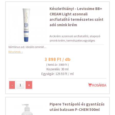
Készlethiány! - Levissime BB+
CREAM Light azonnali
arcfiatalító természetes színt
adó smink krém
Arckrém azonnali arcfiatalító, alapozó
smink krém, természetes egységes
bőrtónus ad. Ideális smink!...
Részletek »
3 898 Ft / db
( Nettó ár: 3 069 Ft )
Kiszerelés: 30 ml
Egységár: 129.93 Ft / ml
-
+
KOSÁRBA
Pipere Testápoló és gyantázás
utáni balzsam P-CHEM 500ml