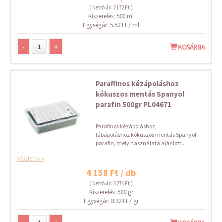
( Nettó ár: 2 172 Ft )
Kiszerelés: 500 ml
Egységár: 5.52 Ft / ml
-
+
KOSÁRBA
Paraffinos kézápoláshoz
kókuszos mentás Spanyol
parafin 500gr PL04671
Parafinos kézápoláshoz,
lábápoláshoz kókuszos mentás Spanyol
parafin, mely használata ajánlott...
Részletek »
4 158 Ft / db
( Nettó ár: 3 274 Ft )
Kiszerelés: 500 gr
Egységár: 8.32 Ft / gr