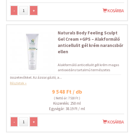
-
+
KOSÁRBA
Naturals Body Feeling Sculpt
Gel Cream +GPS – Alakformáló
anticellulit gél krém narancsbőr
ellen
Alakformáló anticellulit gél krém magas
antioxidáns tartalmú természetes
összetevőkkel. Az ázsiai gázló, a...
Részletek »
9 548 Ft / db
( Nettó ár: 7 518 Ft )
Kiszerelés: 250 ml
Egységár: 38.19 Ft / ml
-
+
KOSÁRBA