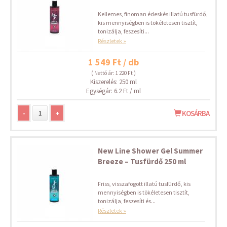
Kellemes, finoman édeskés illatú tusfürdő,
kis mennyiségben is tökéletesen tisztít,
tonizálja, feszesíti...
Részletek »
1 549 Ft / db
( Nettó ár: 1 220 Ft )
Kiszerelés: 250 ml
Egységár: 6.2 Ft / ml
-
+
KOSÁRBA
New Line Shower Gel Summer
Breeze – Tusfürdő 250 ml
Friss, visszafogott illatú tusfürdő, kis
mennyiségben is tökéletesen tisztít,
tonizálja, feszesíti és...
Részletek »