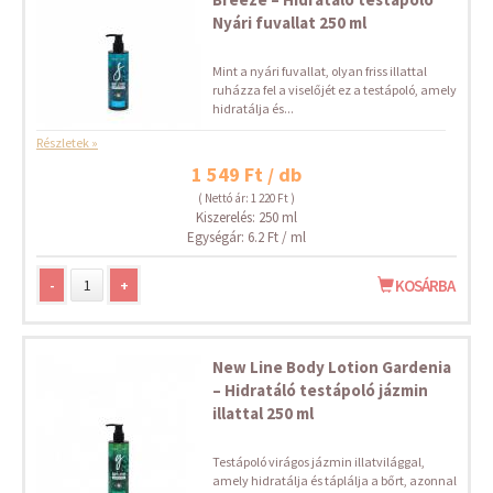
Nyári fuvallat 250 ml
Mint a nyári fuvallat, olyan friss illattal
ruházza fel a viselőjét ez a testápoló, amely
hidratálja és...
Részletek »
1 549 Ft / db
( Nettó ár: 1 220 Ft )
Kiszerelés: 250 ml
Egységár: 6.2 Ft / ml
-
+
KOSÁRBA
New Line Body Lotion Gardenia
– Hidratáló testápoló jázmin
illattal 250 ml
Testápoló virágos jázmin illatvilággal,
amely hidratálja és táplálja a bőrt, azonnal