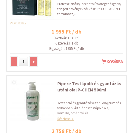
Professzionális, arcfiatalító öregedésgátló,
tengeri növényekből készült COLLAGEN-t
tartalmaz,...
Részletek »
1 955 Ft / db
( Nettó ár: 1 539 Ft )
Kiszerelés: 1 db
Egységár: 1955 Ft / db
-
+
KOSÁRBA
Pipere Testápoló és gyantázás
utáni olaj P-CHEM 500ml
Testápoló és gyantázás utáni olaj pumpás
falkonban. Általános testápoló olaj,
kamilla, orbáncfű és...
Részletek »
2 758 Ft / db