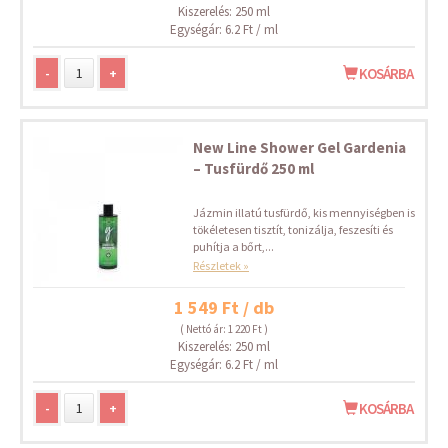
Kiszerelés: 250 ml
Egységár: 6.2 Ft / ml
-
+
KOSÁRBA
New Line Shower Gel Gardenia
– Tusfürdő 250 ml
Jázmin illatú tusfürdő, kis mennyiségben is
tökéletesen tisztít, tonizálja, feszesíti és
puhítja a bőrt,...
Részletek »
1 549 Ft / db
( Nettó ár: 1 220 Ft )
Kiszerelés: 250 ml
Egységár: 6.2 Ft / ml
-
+
KOSÁRBA