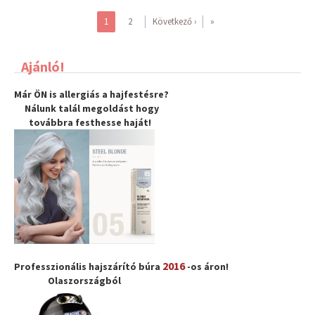
1
2
Következő ›
»
Ajánló!
Már ÖN is allergiás a hajfestésre?
Nálunk talál megoldást hogy
továbbra
festhesse haját
!
2016
Professzionális hajszárító búra
-os áron!
Olaszországból