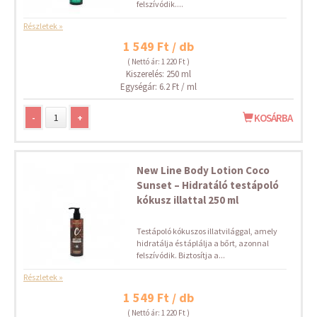
felszívódik....
Részletek »
1 549 Ft / db
( Nettó ár: 1 220 Ft )
Kiszerelés: 250 ml
Egységár: 6.2 Ft / ml
-
+
KOSÁRBA
New Line Body Lotion Coco
Sunset – Hidratáló testápoló
kókusz illattal 250 ml
Testápoló kókuszos illatvilággal, amely
hidratálja és táplálja a bőrt, azonnal
felszívódik. Biztosítja a...
Részletek »
1 549 Ft / db
( Nettó ár: 1 220 Ft )