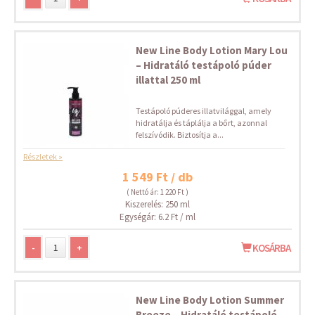
New Line Body Lotion Mary Lou
– Hidratáló testápoló púder
illattal 250 ml
Testápoló púderes illatvilággal, amely
hidratálja és táplálja a bőrt, azonnal
felszívódik. Biztosítja a...
Részletek »
1 549 Ft / db
( Nettó ár: 1 220 Ft )
Kiszerelés: 250 ml
Egységár: 6.2 Ft / ml
-
+
KOSÁRBA
New Line Body Lotion Summer
Breeze – Hidratáló testápoló