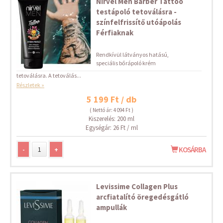
Nirvel Men Barber Tattoo
testápoló tetoválásra -
színfelfrissítő utóápolás
Férfiaknak
Rendkívül látványos hatású,
speciális bőrápoló krém
tetoválásra. A tetoválás...
Részletek »
5 199 Ft / db
( Nettó ár: 4 094 Ft )
Kiszerelés: 200 ml
Egységár: 26 Ft / ml
-
+
KOSÁRBA
Levissime Collagen Plus
arcfiatalító öregedésgátló
ampullák