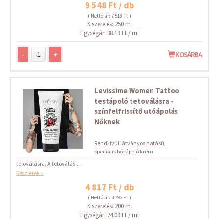
9 548 Ft / db
( Nettó ár: 7 518 Ft )
Kiszerelés: 250 ml
Egységár: 38.19 Ft / ml
-
+
KOSÁRBA
Levissime Women Tattoo
testápoló tetoválásra -
színfelfrissítő utóápolás
Nőknek
Rendkívül látványos hatású,
speciális bőrápoló krém
tetoválásra. A tetoválás...
Részletek »
4 817 Ft / db
( Nettó ár: 3 793 Ft )
Kiszerelés: 200 ml
Egységár: 24.09 Ft / ml