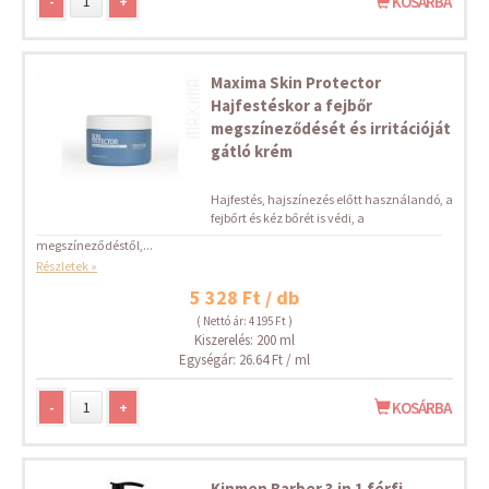
-
+
KOSÁRBA
Maxima Skin Protector
Hajfestéskor a fejbőr
megszíneződését és irritációját
gátló krém
Hajfestés, hajszínezés előtt használandó, a
fejbőrt és kéz bőrét is védi, a
megszíneződéstől,...
Részletek »
5 328 Ft / db
( Nettó ár: 4 195 Ft )
Kiszerelés: 200 ml
Egységár: 26.64 Ft / ml
-
+
KOSÁRBA
Kinmen Barber 3 in 1 férfi