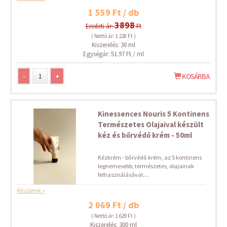
1 559 Ft / db
3898
Eredeti ár:
Ft
( Nettó ár: 1 228 Ft )
Kiszerelés: 30 ml
Egységár: 51.97 Ft / ml
-
+
KOSÁRBA
Kinessences Nouris 5 Kontinens
Természetes Olajaival készült
kéz és bőrvédő krém - 50ml
Kézkrém - bőrvédő krém, az 5 kontinens
legnemesebb, természetes, olajainak
felhasználásával....
Részletek »
2 069 Ft / db
( Nettó ár: 1 629 Ft )
Kiszerelés: 300 ml