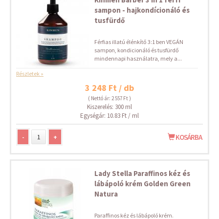
sampon - hajkondícionáló és
tusfürdő
Férfias illatú élénkítő 3:1 ben VEGÁN
sampon, kondicionáló és tusfürdő
mindennapi használatra, mely a...
Részletek »
3 248 Ft / db
( Nettó ár: 2 557 Ft )
Kiszerelés: 300 ml
Egységár: 10.83 Ft / ml
-
+
KOSÁRBA
Lady Stella Paraffinos kéz és
lábápoló krém Golden Green
Natura
Paraffinos kéz és lábápoló krém.