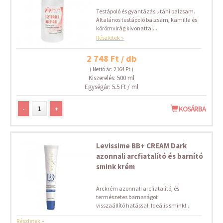
Testápoló és gyantázás utáni balzsam.
Általános testápoló balzsam, kamilla és
körömvirág kivonattal....
Részletek »
2 748 Ft / db
( Nettó ár: 2 164 Ft )
Kiszerelés: 500 ml
Egységár: 5.5 Ft / ml
-
+
KOSÁRBA
Levissime BB+ CREAM Dark
azonnali arcfiatalító és barnító
smink krém
Arckrém azonnali arcfiatalító, és
természetes barnaságot
visszaállító hatással. Ideális smink!...
Részletek »