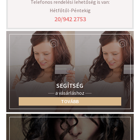
Telefonos rendelési lehetőség is van:
Hétfőtől-Péntekig
20/942 2753
SEGÍTSÉG
a vásárláshoz
TOVÁBB