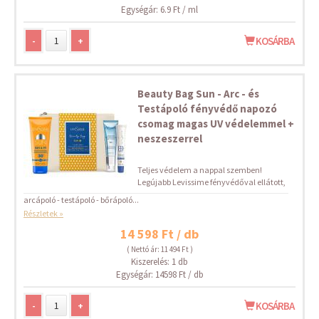
Egységár: 6.9 Ft / ml
-
+
KOSÁRBA
Beauty Bag Sun - Arc - és
Testápoló fényvédő napozó
csomag magas UV védelemmel +
neszeszerrel
Teljes védelem a nappal szemben!
Legújabb Levissime fényvédőval ellátott,
arcápoló - testápoló - bőrápoló...
Részletek »
14 598 Ft / db
( Nettó ár: 11 494 Ft )
Kiszerelés: 1 db
Egységár: 14598 Ft / db
-
+
KOSÁRBA