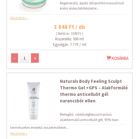
Regeneráló, ápoló, bőrpuhító masszírozó
krém érdes bőrfelületre...
Részletek »
3 848 Ft / db
( Nettó ár: 3 030 Ft )
Kiszerelés: 500 ml
Egységár: 7.7 Ft / ml
-
+
KOSÁRBA
Naturals Body Feeling Sculpt
Thermo Gel +GPS – Alakformáló
thermo anticellulit gél
narancsbőr ellen
Melegítő, vérbőségfokozó hatású
alakformáló anticellulit gél, 95%-ban
természetes eredetű összetevőkkel...
Részletek »