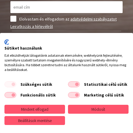
Elolvastam és elfogadom az
adatvédelmi szabályzatot
Leiratkozás a hírlevélről
Elállás a szerződéstől
Sütiket használunk
Feliratkozás
Ezt elküldhetjük látogatóink adatainak elemzésére, webhelyünk fejlesztésére,
személyre szabott tartalom megjelenítésére és nagyszerű webhely-élmény
biztosítására. Ha többet szeretne tudni az általunk használt sütikről, nyissa meg
a beállításokat.
Szükséges sütik
Statisztikai célú sütik
Funkcionális sütik
Marketing célú sütik
Hívjon minket :
20/942 2753
Mindent elfogad
Módosít
Beállítások mentése
INFORMÁCIÓK