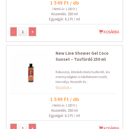
1 549 Ft / db
( Nettó ár: 1 220 Ft )
Kiszerelés: 250 ml
Egységár: 6.2 Ft / ml
-
+
KOSÁRBA
New Line Shower Gel Coco
Sunset – Tusfürdő 250 ml
Kókuszos, édeskés illatú tusfürdő, kis
mennyiségben is tökéletesen tisztít,
tonizálja, feszesíti és...
Részletek »
1 549 Ft / db
( Nettó ár: 1 220 Ft )
Kiszerelés: 250 ml
Egységár: 6.2 Ft / ml
-
+
KOSÁRBA