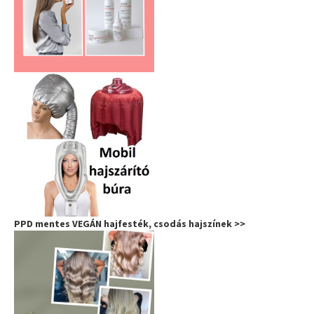
PPD mentes VEGÁN hajfesték, csodás hajszínek >>