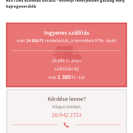
RESTORE Azonnali hatású - növényi fehérjékben gazdag mély
hajregenerálók
Ingyenes szállítás
már
24 888 Ft
rendeléstől, a termékek 97% -ánál!
24 888 Ft alatt
szállítási díj
1 380
már
Ft -tól
Kérdése lenne?
Hívjon minket
20/942 2753