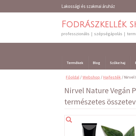
Lakossági és szakmai áruház
Fodrászkellék 
professzionális | szépségápolás | ter
Termékek
Blog
Szőke haj
Főoldal
/
Webshop
/
Hajfesték
/ Nirve
Nirvel Nature Vegán 
természetes összetev