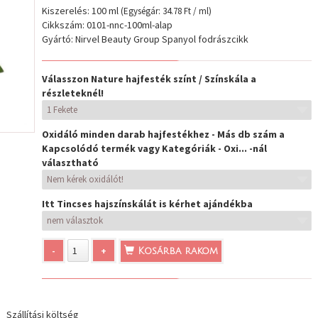
Kiszerelés: 100 ml
(Egységár: 34.78 Ft / ml)
Cikkszám: 0101-nnc-100ml-alap
Gyártó: Nirvel Beauty Group Spanyol fodrászcikk
Válasszon Nature hajfesték színt / Színskála a
részleteknél!
Oxidáló minden darab hajfestékhez - Más db szám a
Kapcsolódó termék vagy Kategóriák - Oxi... -nál
választható
Itt Tincses hajszínskálát is kérhet ajándékba
-
+
Kosárba rakom
Szállítási költség