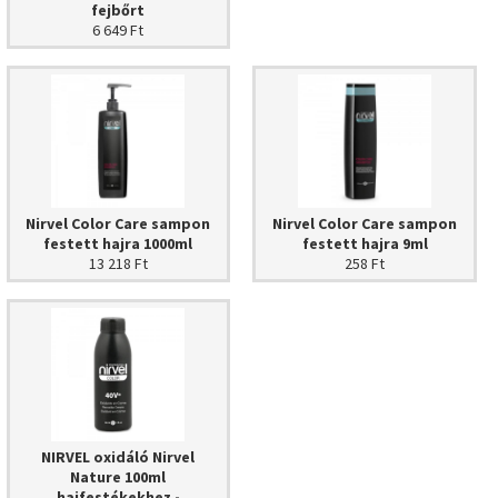
fejbőrt
jfestési információk.
6 649 Ft
stés, hajtő festés …) technikája megegyezik a szokásossal. Ha szükséges, a
s általános, és részletes szakmai tudnivalókat, tanácsokat talál, az
asználata, hajfestési tanácsok – menüpontnál!
Figyelem!
- A rendkívüli
 biztonság érdekében a túlérzékenységi bőr próbát használat előtt mindig
rmikor, és bármitől kialakulhat!
rési aránya 50% ősz hajig 1+1,5 - Hatóidő 30-40 perc, az oxidáló erősségétől
Nirvel Color Care sampon
Nirvel Color Care sampon
festett hajra 1000ml
festett hajra 9ml
g tálba 1 adag hajfestéket, és keverjünk hozzá 1,5 adag oxidálószert ( pl.:
13 218 Ft
258 Ft
és.
Keverési arány 1+1,5
10 vol ( 3% ) erősségű oxidálót használjon. Hatóidő
y 1+1,5
10 vol ( 3% ) erősségű oxidálót használjon. Hatóidő 30 perc.
iség felett.
-
Keverési arány 1+1. Hatóidő 30 -45perc! Oxidáló erőssége 20
e, a természetes natúr árnyalatok alkalmasak! 50% ősz haj felett az egyéb
NIRVEL oxidáló Nirvel
Nature 100ml
everje a megfelelő natúr és egyéb árnyalatokat!
hajfestékekhez -