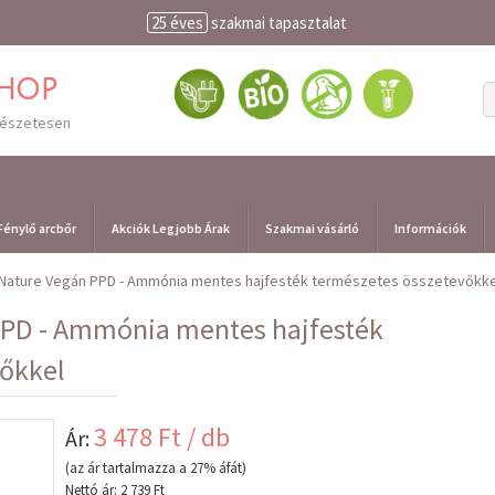
25 éves
szakmai tapasztalat
shop
mészetesen
Fénylő arcbőr
Akciók Legjobb Árak
Szakmai vásárló
Információk
l Nature Vegán PPD - Ammónia mentes hajfesték természetes összetevőkke
PPD - Ammónia mentes hajfesték
őkkel
3 478 Ft / db
Ár:
(az ár tartalmazza a 27% áfát)
Nettó ár: 2 739 Ft