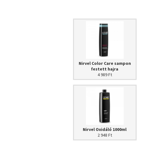
A Nature hajfestékek használata
, ha
A hajfestékek felvitelének ( első fe
hajfestési technikákkal kapcsolato
információknál, a -
Hajfestékek h
paraméterektől függetlenül, a teljes
végezze el! Az allergia napjainkban bá
Hajfesték használata.
A hajfesték és az oxidáló normál keve
Nirvel Color Care sampon
függően.
festett hajra
Elegy elkészítése: Tegyünk egy műanya
4 989 Ft
50ml festék + 75ml oxidálószer).
Szín a színben vagy sötétebbre fest
20 perc.
1 árnyalat világosítása.
Keverési arán
Ősz haj fedése 50% ősz hajszál menny
vol. (6%)
Az 50%-tól 100%-ig ősz hajak fedésér
Nirvel Oxidáló 1000ml
2 948 Ft
hajszín megfestéséhez 1+1 arányban k