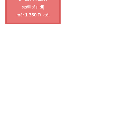
szállítási díj
1 380
már
Ft -tól