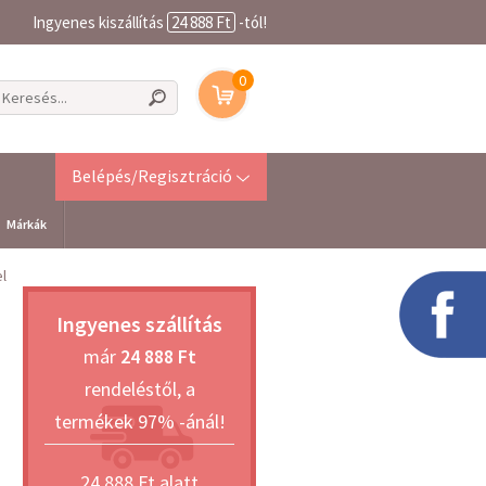
Ingyenes kiszállítás
24 888 Ft
-tól!
0
Belépés/Regisztráció
Márkák
l
Ingyenes szállítás
már
24 888 Ft
rendeléstől, a
termékek 97% -ánál!
24 888 Ft alatt