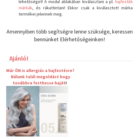
lehetőséget! A modul ablakában kiválasztani a pl.
hajfesték
márkák
, és rákattintani! Ekkor csak a kiválasztott márka
termékei jelennek meg.
Amennyiben több segítségre lenne szüksége, keressen
bennünket Elérhetőségeinken!
Ajánló!
Már ÖN is allergiás a hajfestésre?
Nálunk talál megoldást hogy
továbbra
festhesse haját
!