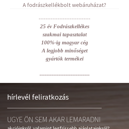
A fodrászkellékbolt webáruházat?
------------------------------
25 év Fodrászkellékes
szakmai tapasztalat
100%-ig magyar cég
A legjobb minőséget
gyártók termékei
-----------------------------
hírlevél feliratkozás
UGYE ÖN SEM AKAR LEMARADNI
akcióinkról, valamint legfrissebb ajánlatainkról?