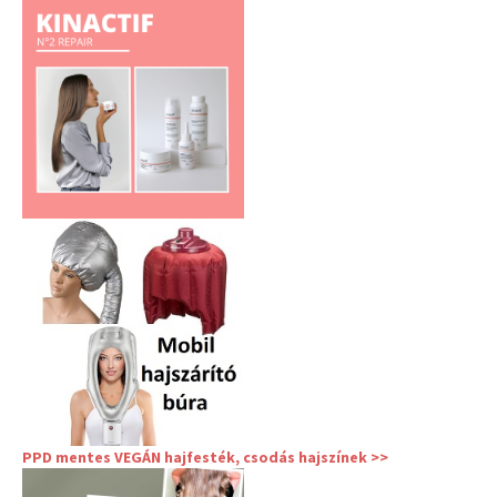
PPD mentes VEGÁN hajfesték, csodás hajszínek >>