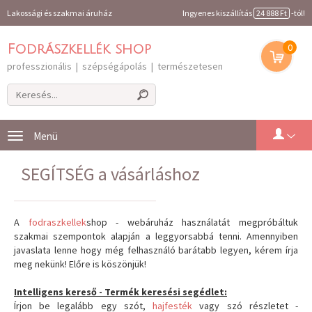
Lakossági és szakmai áruház
Ingyenes kiszállítás
24 888 Ft
-tól!
0
Fodrászkellék shop
professzionális | szépségápolás | természetesen
Toggle
navigation
SEGÍTSÉG a vásárláshoz
A
fodraszkellek
shop - webáruház használatát megpróbáltuk
szakmai szempontok alapján a leggyorsabbá tenni. Amennyiben
javaslata lenne hogy még felhasználó barátabb legyen, kérem írja
meg nekünk! Előre is köszönjük!
Intelligens kereső - Termék keresési segédlet:
Írjon be legalább egy szót,
hajfesték
vagy szó részletet -