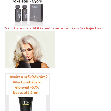
5 kíméletes hajszőkítési módszer, a csodás szőke hajért >>