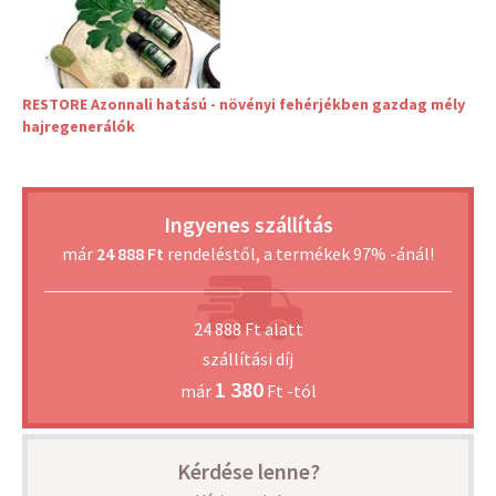
RESTORE Azonnali hatású - növényi fehérjékben gazdag mély
hajregenerálók
Ingyenes szállítás
már
24 888 Ft
rendeléstől, a termékek 97% -ánál!
24 888 Ft alatt
szállítási díj
1 380
már
Ft -tól
Kérdése lenne?