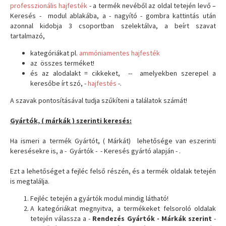
professzionális hajfesték
- a termék nevéből az oldal tetején levő –
Keresés - modul ablakába, a - nagyító - gombra kattintás után
azonnal kidobja 3 csoportban szelektálva, a beírt szavat
tartalmazó,
kategóriákat pl.
ammóniamentes hajfesték
az összes terméket!
és az alodalakt = cikkeket, -- amelyekben szerepel a
keresőbe írt szó, -
hajfestés
-.
A szavak pontosításával tudja szűkíteni a találatok számát!
Gyártók, ( márkák ) szerinti keresés:
Ha ismeri a termék Gyártót, ( Márkát) lehetősége van eszerinti
keresésekre is, a - Gyártók - - Keresés gyártó alapján - .
Ezt a lehetőséget a fejléc felső részén, és a termék oldalak tetején
is megtalálja.
Fejléc tetején a gyártók modul mindig látható!
A kategóriákat megnyitva, a termékeket felsoroló oldalak
tetején válassza a -
Rendezés Gyártók - Márkák szerint
-