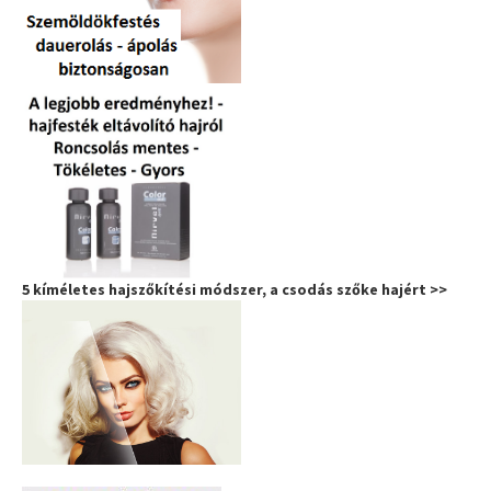
5 kíméletes hajszőkítési módszer, a csodás szőke hajért >>