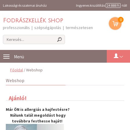
Lakossági és szakmai áruház
Ingyenes kiszállítás
24 888 Ft
-tól!
0
Fodrászkellék shop
professzionális | szépségápolás | természetesen
Toggle
navigation
Főoldal
/ Webshop
Webshop
Ajánló!
Már ÖN is allergiás a hajfestésre?
Nálunk talál megoldást hogy
továbbra
festhesse haját
!