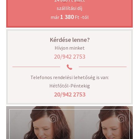
szállítási díj
1 380
már
Ft -tól
Kérdése lenne?
Hívjon minket
20/942 2753
Telefonos rendelési lehetőség is van:
Hétfőtől-Péntekig
20/942 2753