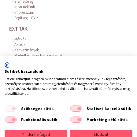
Elérhetőség
Írjon nekünk
Impresszum
Segítség - GYIK
EXTRÁK
Márkák
Akciók
Kedvezmények
Hajhullás elleni hatóanyagok
Az Online Bankkártyás fizetést a BARION biztosítja!
FIÓKOM
Sütiket használunk
Ezt elküldhetjük látogatóink adatainak elemzésére, webhelyünk fejlesztésére,
Belépés / Regisztráció
személyre szabott tartalom megjelenítésére és nagyszerű webhely-élmény
Hírlevél feliratkozás
biztosítására. Ha többet szeretne tudni az általunk használt sütikről, nyissa meg
Elállás a szerződéstől
a beállításokat.
Szükséges sütik
Statisztikai célú sütik
ÁSZF
/
Impresszum
/
Adatvédelem
/
Elállás a szerződéstől
Funkcionális sütik
Marketing célú sütik
Copyright © 2021 Fodrászkellék Bolt
Mindent elfogad
Módosít