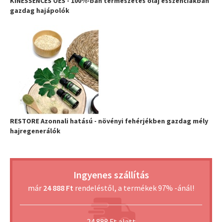
KINESSENCES OES - 100%-ban természetes olaj esszenciákban
gazdag hajápolók
RESTORE Azonnali hatású - növényi fehérjékben gazdag mély
hajregenerálók
Ingyenes szállítás
már
24 888 Ft
rendeléstől, a termékek 97% -ánál!
24 888 Ft alatt