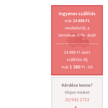
Ingyenes szállítás
már
24 888 Ft
rendeléstől, a
termékek 97% -ánál!
24 888 Ft alatt
szállítási díj
1 380
már
Ft -tól
Kérdése lenne?
Hívjon minket
20/942 2753