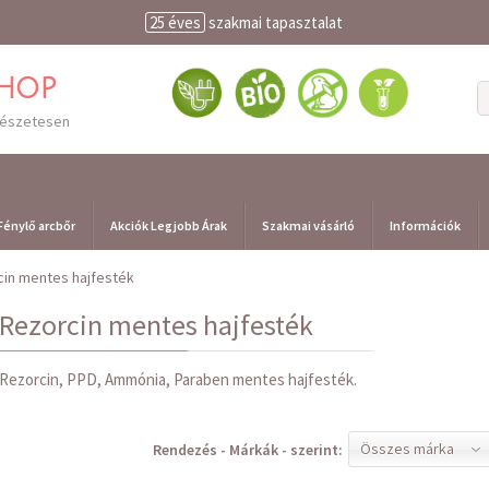
25 éves
szakmai tapasztalat
shop
mészetesen
Fénylő arcbőr
Akciók Legjobb Árak
Szakmai vásárló
Információk
cin mentes hajfesték
Rezorcin mentes hajfesték
Rezorcin, PPD, Ammónia, Paraben mentes hajfesték.
Összes márka
Rendezés - Márkák - szerint: