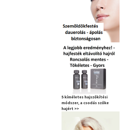
5 kíméletes hajszőkítési
módszer, a csodás szőke
hajért >>