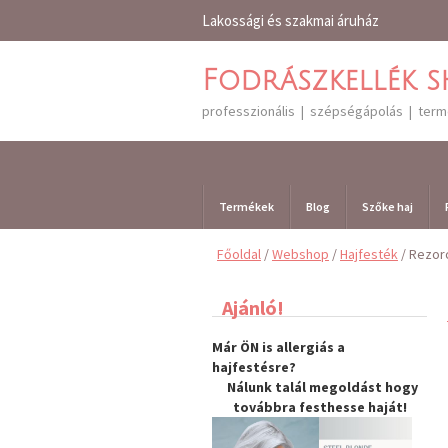
Lakossági és szakmai áruház
Fodrászkellék 
professzionális | szépségápolás | ter
Termékek
Blog
Szőke haj
Főoldal
/
Webshop
/
Hajfesték
/ Rezor
Ajánló!
Már ÖN is allergiás a
hajfestésre?
Nálunk talál megoldást hogy
továbbra
festhesse haját
!