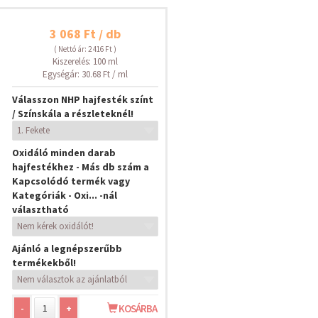
3 068 Ft / db
( Nettó ár: 2 416 Ft )
Kiszerelés: 100 ml
Egységár: 30.68 Ft / ml
Válasszon NHP hajfesték színt
/ Színskála a részleteknél!
Oxidáló minden darab
hajfestékhez - Más db szám a
Kapcsolódó termék vagy
Kategóriák - Oxi... -nál
választható
Ajánló a legnépszerűbb
termékekből!
-
+
KOSÁRBA