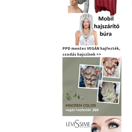
PPD mentes VEGÁN hajfesték,
csodás hajszínek >>