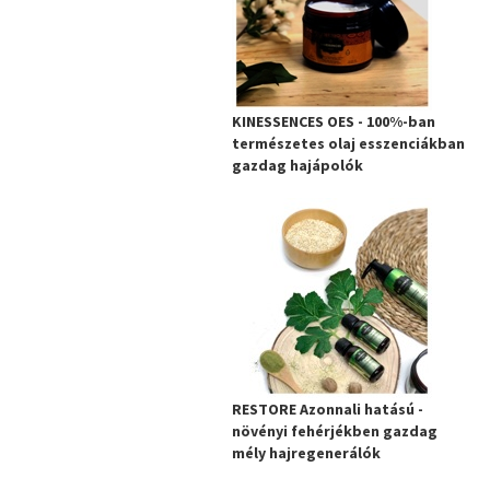
KINESSENCES OES - 100%-ban
természetes olaj esszenciákban
gazdag hajápolók
RESTORE Azonnali hatású -
növényi fehérjékben gazdag
mély hajregenerálók