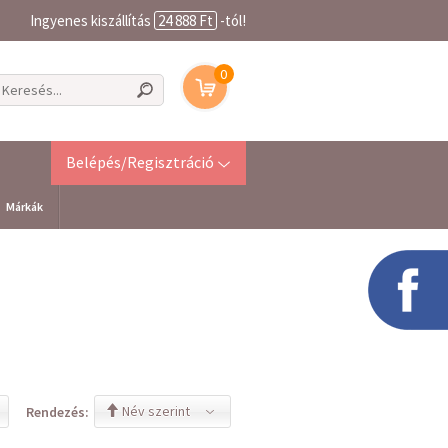
Ingyenes kiszállítás
24 888 Ft
-tól!
0
Belépés/Regisztráció
Márkák
Név szerint
Rendezés: