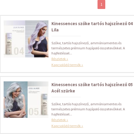
1
Kinessences szőke tartós hajszínező 04
Lila
Szőke, tartós hajszínező, ammóniamentes és
természetes prémium hajápoló összetevőkkel. A
hajfestéssel...
Részletek »
Kapcsolódó termék »
Kinessences szőke tartós hajszínező 05
Acél szürke
Szőke, tartós hajszínező, ammóniamentes és
természetes prémium hajápoló összetevőkkel. A
hajfestéssel...
Részletek »
Kapcsolódó termék »