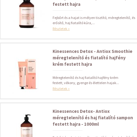
festett hajra
Fejbőrt és a hajat is mélyen tisztító, méregtelenítő, és
erősítő, haj fiatalító kúra,...
Részletek »
Kinessences Detox - Antiox Smoothie
méregtelenítő és fiatalító hajfény
krém festett hajra
Méregtelenítő és haj fiatalító hajfény krém
festett, vékony, gyenge és élettelen hajak...
Részletek »
Kinessences Detox- Antiox
méregtelenítő és haj fiatalító sampon
festett hajra - 1000ml