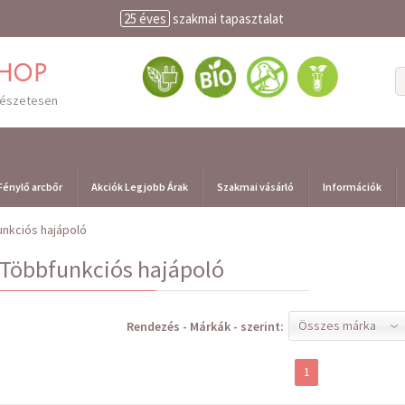
25 éves
szakmai tapasztalat
shop
mészetesen
Fénylő arcbőr
Akciók Legjobb Árak
Szakmai vásárló
Információk
unkciós hajápoló
Többfunkciós hajápoló
Összes márka
Rendezés - Márkák - szerint:
1