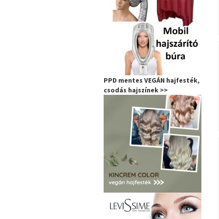
PPD mentes VEGÁN hajfesték,
csodás hajszínek >>