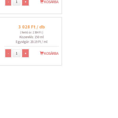
-
+
KOSÁRBA
3 028 Ft / db
( Nettó ár: 2 384 Ft )
Kiszerelés: 150 ml
Egységár: 20.19 Ft / ml
-
+
KOSÁRBA