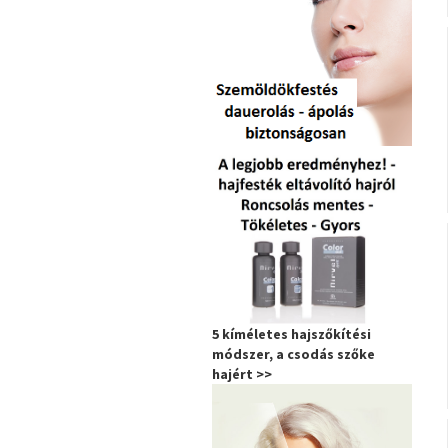
5 kíméletes hajszőkítési
módszer, a csodás szőke
hajért >>