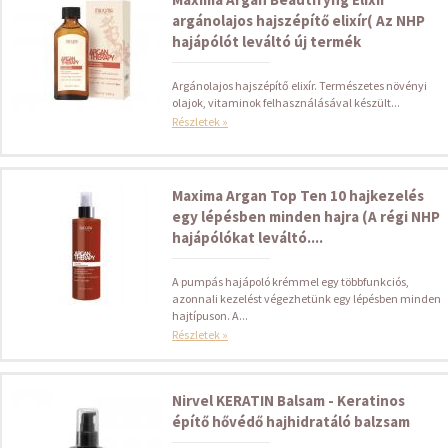
argánolajos hajszépítő elixír( Az NHP
hajápólót leváltó új termék
Argánolajos hajszépítő elixír. Természetes növényi
olajok, vitaminok felhasználásával készült...
Részletek »
Maxima Argan Top Ten 10 hajkezelés
egy lépésben minden hajra (A régi NHP
hajápólókat leváltó....
A pumpás hajápoló krémmel egy többfunkciós,
azonnali kezelést végezhetünk egy lépésben minden
hajtípuson. A...
Részletek »
Nirvel KERATIN Balsam - Keratinos
építő hővédő hajhidratáló balzsam