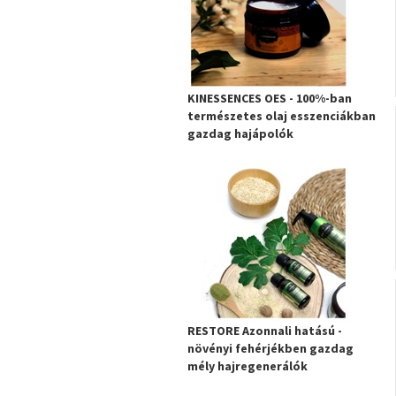
KINESSENCES OES - 100%-ban
természetes olaj esszenciákban
gazdag hajápolók
RESTORE Azonnali hatású -
növényi fehérjékben gazdag
mély hajregenerálók