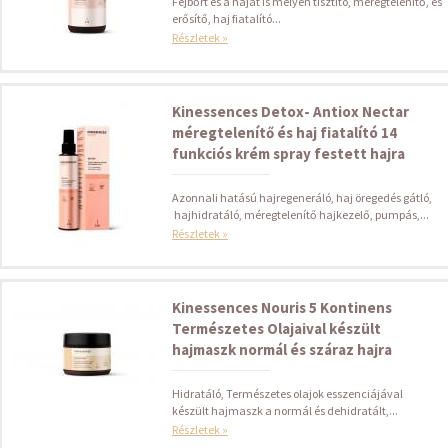
Fejbőrt és a hajat is mélyen tisztító, méregtelenítő, és
erősítő, haj fiatalító...
Részletek »
Kinessences Detox- Antiox Nectar
méregtelenítő és haj fiatalító 14
funkciós krém spray festett hajra
Azonnali hatású hajregeneráló, haj öregedés gátló,
hajhidratáló, méregtelenítő hajkezelő, pumpás,...
Részletek »
Kinessences Nouris 5 Kontinens
Természetes Olajaival készült
hajmaszk normál és száraz hajra
Hidratáló, Természetes olajok esszenciájával
készült hajmaszk a normál és dehidratált,...
Részletek »