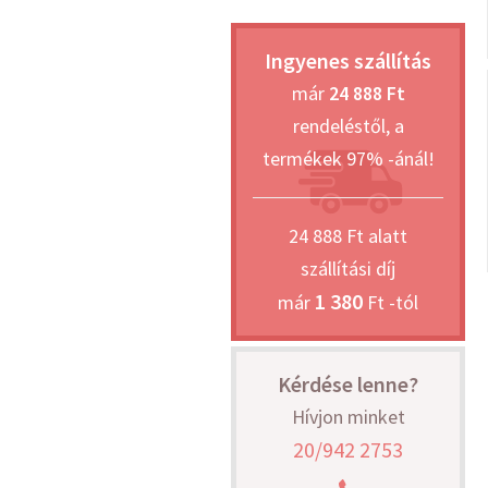
Ingyenes szállítás
már
24 888 Ft
rendeléstől, a
termékek 97% -ánál!
24 888 Ft alatt
szállítási díj
1 380
már
Ft -tól
Kérdése lenne?
Hívjon minket
20/942 2753