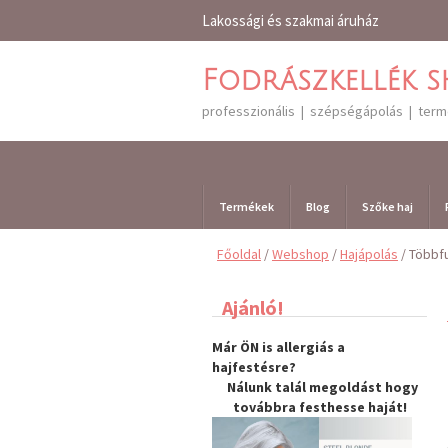
Lakossági és szakmai áruház
Fodrászkellék 
professzionális | szépségápolás | ter
Termékek
Blog
Szőke haj
Főoldal
/
Webshop
/
Hajápolás
/ Többf
Ajánló!
Már ÖN is allergiás a
hajfestésre?
Nálunk talál megoldást hogy
továbbra
festhesse haját
!