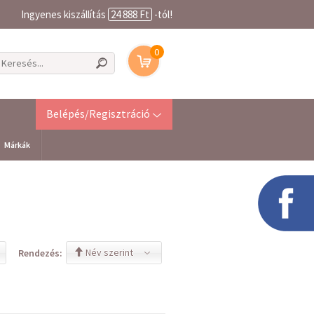
Ingyenes kiszállítás
24 888 Ft
-tól!
0
Belépés/Regisztráció
Márkák
Név szerint
Rendezés: