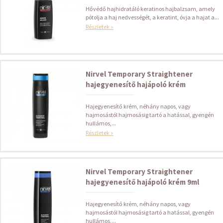
Hővédő hajhidratáló keratinos hajbalzsam, amely
pótolja a haj nedvességét, a keratint, óvja a hajat a...
Részletek »
Nirvel Temporary Straightener
hajegyenesítő hajápoló krém
Hajegyenesítő krém, néhány napos, vagy
hajmosástól hajmosásig tartó a hatással, gyengén
hullámos,...
Részletek »
Nirvel Temporary Straightener
hajegyenesítő hajápoló krém 9ml
Hajegyenesítő krém, néhány napos, vagy
hajmosástól hajmosásig tartó a hatással, gyengén
hullámos,...