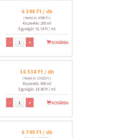
6 348 Ft / db
( Nettó ár: 4 998 Ft )
Kiszerelés: 200 ml
Egységár: 31.74 Ft / ml
-
+
KOSÁRBA
16 538 Ft / db
( Nettó ár: 13 022 Ft )
Kiszerelés: 900 ml
Egységár: 18.38 Ft / ml
-
+
KOSÁRBA
6 749 Ft / db