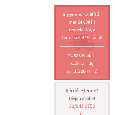
Ingyenes szállítás
már
24 888 Ft
rendeléstől, a
termékek 97% -ánál!
24 888 Ft alatt
szállítási díj
1 380
már
Ft -tól
Kérdése lenne?
Hívjon minket
20/942 2753