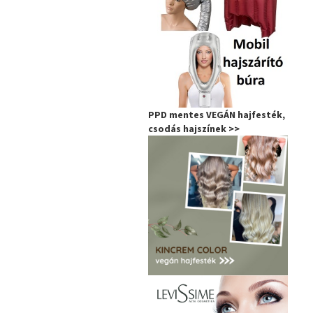
PPD mentes VEGÁN hajfesték,
csodás hajszínek >>