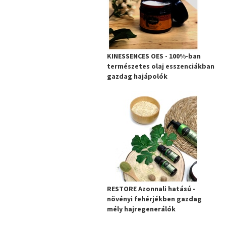
KINESSENCES OES - 100%-ban
természetes olaj esszenciákban
gazdag hajápolók
RESTORE Azonnali hatású -
növényi fehérjékben gazdag
mély hajregenerálók