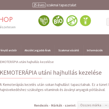
25 éves
szakmai tapasztalat
shop
mészetesen
Fénylő arcbőr
Akciók Legjobb Árak
Szakmai vásárló
Információk
EMOTERÁPIA utáni hajhullás kezelése
KEMOTERÁPIA utáni hajhullás kezelése
A Kemoterápiás kezelés után sokan hajhullást tapasztalnak. Ez a tüne
hajnövekedéshez szükséges vitaminok és ásványi anyagok pótlásával.
Összes márka
Rendezés - Márkák - szerint: