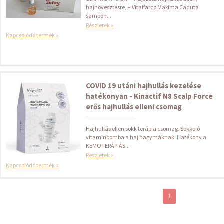
hajnövesztésre, + Vitalfarco Maxima Caduta
sampon...
Részletek »
Kapcsolódó termék »
COVID 19 utáni hajhullás kezelése
hatékonyan - Kinactif N8 Scalp Force
erős hajhullás elleni csomag
Hajhullás ellen sokk terápia csomag. Sokkoló
vitaminbomba a haj hagymáknak. Hatékony a
KEMOTERÁPIÁS...
Részletek »
Kapcsolódó termék »
1