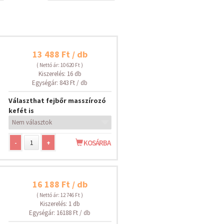
13 488 Ft / db
( Nettó ár: 10 620 Ft )
Kiszerelés: 16 db
Egységár: 843 Ft / db
Választhat fejbőr masszírozó
kefét is
-
+
KOSÁRBA
16 188 Ft / db
( Nettó ár: 12 746 Ft )
Kiszerelés: 1 db
Egységár: 16188 Ft / db