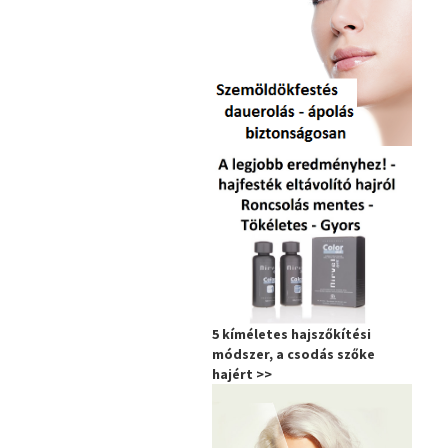
5 kíméletes hajszőkítési
módszer, a csodás szőke
hajért >>