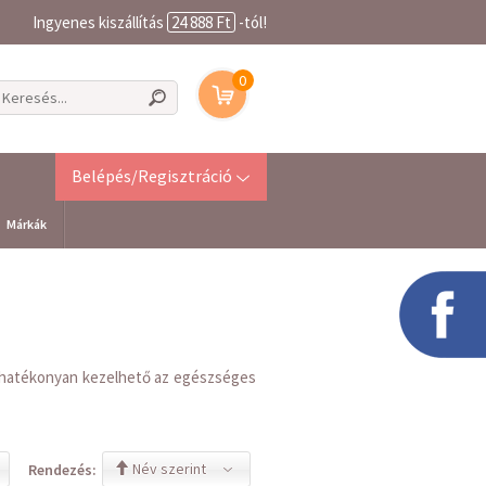
Ingyenes kiszállítás
24 888 Ft
-tól!
0
Belépés/Regisztráció
Márkák
t hatékonyan kezelhető az egészséges
Név szerint
Rendezés: