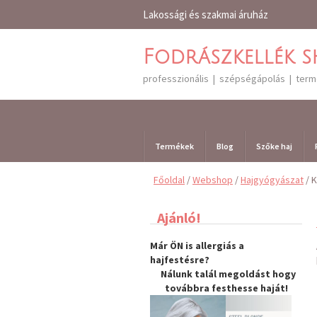
Lakossági és szakmai áruház
Fodrászkellék 
professzionális | szépségápolás | ter
Termékek
Blog
Szőke haj
Főoldal
/
Webshop
/
Hajgyógyászat
/ K
Ajánló!
Már ÖN is allergiás a
hajfestésre?
Nálunk talál megoldást hogy
továbbra
festhesse haját
!