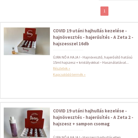
1
COVID 19 utáni hajhullás kezelése -
hajnövesztés - hajerősítés - A Zeta 2 -
hajszesszel 16db
ÚJRA NŐ A HAJA ! - Hajnövesztő, hajerősítő hatású
15ml hajszesz + kristályokkal – Használatával...
Részletek »
Kapcsolódó termék »
COVID 19 utáni hajhullás kezelése -
hajnövesztés - hajerősítés - A Zeta 2 -
hajszesz + sampon csomag
ÚJRA NŐ A HAJA ! - Hajszesz hajhullás ellen,