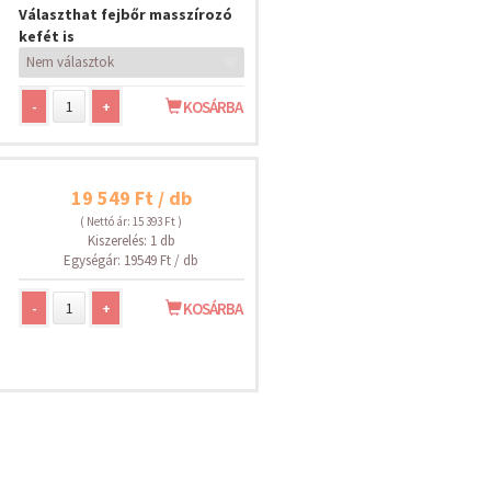
Választhat fejbőr masszírozó
kefét is
-
+
KOSÁRBA
19 549 Ft / db
( Nettó ár: 15 393 Ft )
Kiszerelés: 1 db
Egységár: 19549 Ft / db
-
+
KOSÁRBA