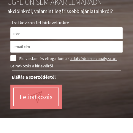
UGYE ÖN SEM AKAR LEMARADNI
akcióinkról, valamint legfrissebb ajánlatainkról?
Iratkozzon fel hírlevelünkre
Elolvastam és elfogadom az
adatvédelmi szabályzatot
Leiratkozás a hírlevélről
Elállás a szerződéstől
Feliratkozás