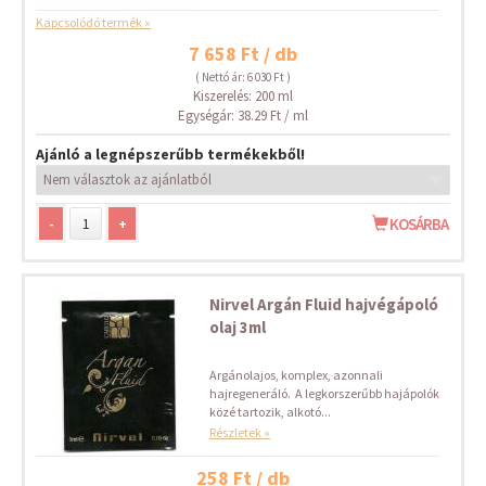
Kapcsolódó termék »
7 658 Ft / db
( Nettó ár: 6 030 Ft )
Kiszerelés: 200 ml
Egységár: 38.29 Ft / ml
Ajánló a legnépszerűbb termékekből!
-
+
KOSÁRBA
Nirvel Argán Fluid hajvégápoló
olaj 3ml
Argánolajos, komplex, azonnali
hajregeneráló. A legkorszerűbb hajápolók
közé tartozik, alkotó...
Részletek »
258 Ft / db