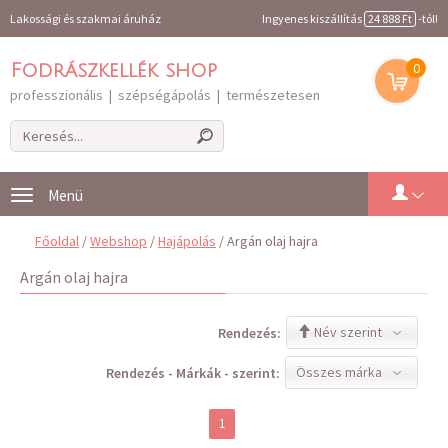
Lakossági és szakmai áruház
Ingyenes kiszállítás
24 888 Ft
-tól!
0
Fodrászkellék shop
professzionális | szépségápolás | természetesen
Toggle
navigation
Főoldal
/
Webshop
/
Hajápolás
/ Argán olaj hajra
Argán olaj hajra
Név szerint
Rendezés:
Összes márka
Rendezés - Márkák - szerint:
1