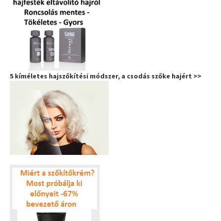
5 kíméletes hajszőkítési módszer, a csodás szőke hajért >>