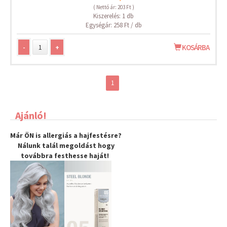
( Nettó ár: 203 Ft )
Kiszerelés: 1 db
Egységár: 258 Ft / db
-
+
KOSÁRBA
1
Ajánló!
Már ÖN is allergiás a hajfestésre?
Nálunk talál megoldást hogy
továbbra
festhesse haját
!