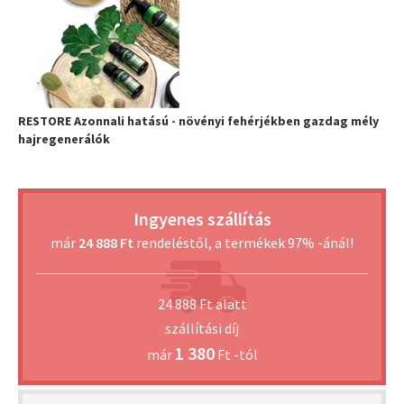
RESTORE Azonnali hatású - növényi fehérjékben gazdag mély
hajregenerálók
Ingyenes szállítás
már
24 888 Ft
rendeléstől, a termékek 97% -ánál!
24 888 Ft alatt
szállítási díj
1 380
már
Ft -tól