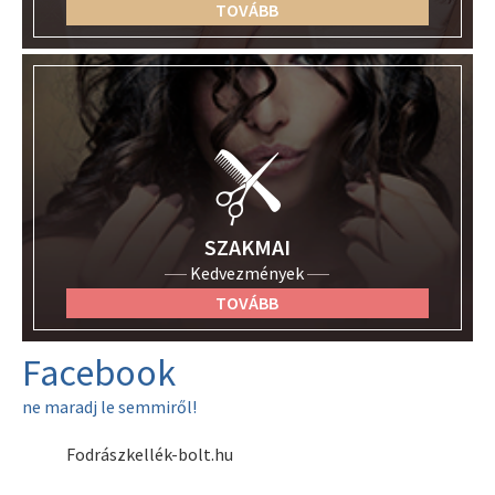
TOVÁBB
SZAKMAI
Kedvezmények
TOVÁBB
Facebook
ne maradj le semmiről!
Fodrászkellék-bolt.hu