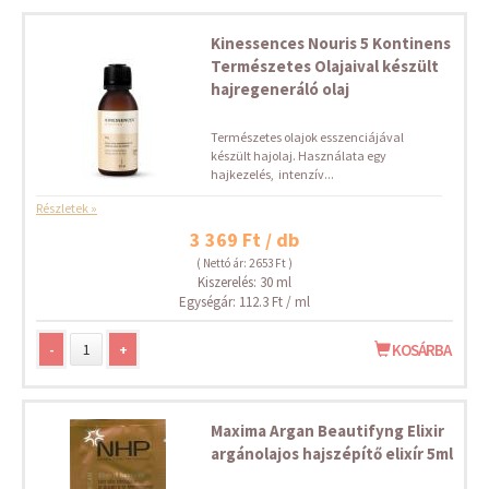
Kinessences Nouris 5 Kontinens
Természetes Olajaival készült
hajregeneráló olaj
Természetes olajok esszenciájával
készült hajolaj. Használata egy
hajkezelés, intenzív...
Részletek »
3 369 Ft / db
( Nettó ár: 2 653 Ft )
Kiszerelés: 30 ml
Egységár: 112.3 Ft / ml
-
+
KOSÁRBA
Maxima Argan Beautifyng Elixir
argánolajos hajszépítő elixír 5ml