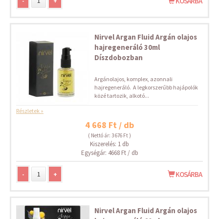
-
+
KOSÁRBA
Nirvel Argan Fluid Argán olajos
hajregeneráló 30ml
Díszdobozban
Argánolajos, komplex, azonnali
hajregeneráló. A legkorszerűbb hajápolók
közé tartozik, alkotó...
Részletek »
4 668 Ft / db
( Nettó ár: 3 676 Ft )
Kiszerelés: 1 db
Egységár: 4668 Ft / db
-
+
KOSÁRBA
Nirvel Argan Fluid Argán olajos