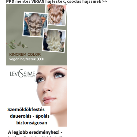
PPD mentes VEGÁN hajfesték, csodás hajszínek >>