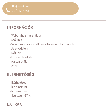
Hívjon minket :
20/942 2753
INFORMÁCIÓK
Webáruház használata
Szállítás
Vásárlási fizetési szállítási általános információk
Adatvédelem
Rólunk
Fodrász Márkák
Hajszínskála
ASZF
ELÉRHETŐSÉG
Elérhetőség
Írjon nekünk
Impresszum
Segítség - GYIK
EXTRÁK