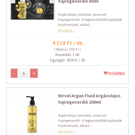
hajregeneráló 60ml
Argánolajos, komplex, azonnali
hajregeneráló. A legkorszerűbb hajápolók
közé tartozik, alkotó...
Részletek »
4 518 Ft / db
( Nettó ár: 3 557 Ft )
Kiszerelés: 1 db
Egységár: 4518 Ft / db
-
+
KOSÁRBA
Nirvel Argan Fluid Argánolajos
hajregeneráló 200ml
Argánolajos, komplex, azonnali
hajregeneráló. A legkorszerűbb hajápolók
közé tartozik, alkotó...
Részletek »