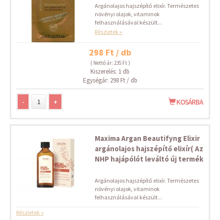
Argánolajos hajszépítő elixír. Természetes
növényi olajok, vitaminok
felhasználásával készült...
Részletek »
298 Ft / db
( Nettó ár: 235 Ft )
Kiszerelés: 1 db
Egységár: 298 Ft / db
-
+
KOSÁRBA
Maxima Argan Beautifyng Elixir
argánolajos hajszépítő elixír( Az
NHP hajápólót leváltó új termék
Argánolajos hajszépítő elixír. Természetes
növényi olajok, vitaminok
felhasználásával készült...
Részletek »