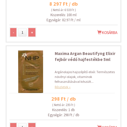
8 297 Ft / db
( Nettó ár: 6 533 Ft )
Kiszerelés: 100 ml
Egységár: 82.97 Ft / ml
-
+
KOSÁRBA
Maxima Argan Beautifyng Elixir
fejbőr védő hajfestékbe 5ml
Argánolajos hajszépítő elixír. Természetes
növényi olajok, vitaminok
felhasználásával készült...
Részletek »
298 Ft / db
( Nettó ár: 235 Ft )
Kiszerelés: 1 db
Egységár: 298 Ft / db