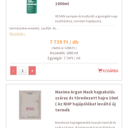
1000ml
VEGÁN sampon és tusfürdő a gyengéd napi
tisztításhoz, minden hajtípusra,
természetes eredetű, szulfát- és...
Részletek »
7 739 Ft / db
( Nettó ár: 6 094 Ft )
Kiszerelés: 1000 ml
Egységár: 7.74 Ft / ml
-
+
KOSÁRBA
Maxima Argan Mask hajpakolás
száraz és töredezett hajra 10ml
( Az NHP hajápólókat leváltó új
termék
Keratinos hajregeneráló maszk normál és
száraz hajra. A hajmaszk használatával