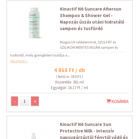
Kinactif N6 Suncare Aftersun
Shampoo & Shower Gel -
Napozás úszás utáni hidratáló
sampon és tusfürdő
Magas UV védelemmel, SZULFÁT és
SZILIKON MENTES VEGÁN sampon és
tusfürdő, mely gyengéden tisztítja a...
Részletek »
4 868 Ft / db
( Nettó ár: 3 833 Ft )
Kiszerelés: 301 ml
Egységár: 16.17 Ft / ml
-
+
KOSÁRBA
Kinactif N6 Suncare Sun
Protective Milk - Intenzív
napsugárzástól fénytől védő és