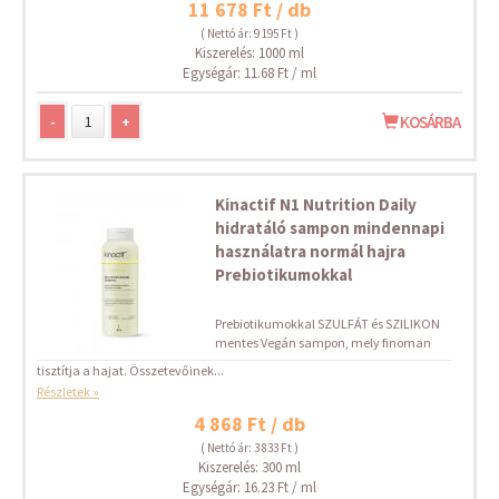
11 678 Ft / db
( Nettó ár: 9 195 Ft )
Kiszerelés: 1000 ml
Egységár: 11.68 Ft / ml
-
+
KOSÁRBA
Kinactif N1 Nutrition Daily
hidratáló sampon mindennapi
használatra normál hajra
Prebiotikumokkal
Prebiotikumokkal SZULFÁT és SZILIKON
mentes Vegán sampon, mely finoman
tisztítja a hajat. Összetevőinek...
Részletek »
4 868 Ft / db
( Nettó ár: 3 833 Ft )
Kiszerelés: 300 ml
Egységár: 16.23 Ft / ml