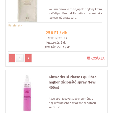
Volumennövelő és hajápoló hajfény krém,
valódi parfümmel illatosítva. Használata
legjobb, dús hatású,...
Részletek »
258 Ft / db
( Nettó ár: 203 Ft )
Kiszerelés: 1 db
Egységár: 258 Ft / db
-
+
KOSÁRBA
Kinworks Bi Phase Equilibre
hajkondícionáló spray New!
400ml
A legjobb - leggyorsabb eredmény a
haj kifésüléséhez az azonnal hatású
kétfázisú...