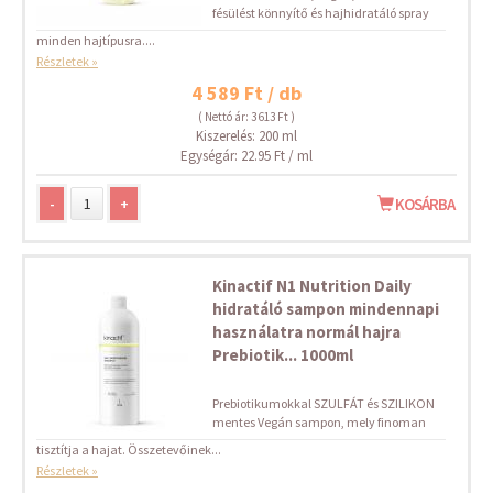
fésülést könnyítő és hajhidratáló spray
minden hajtípusra....
Részletek »
4 589 Ft / db
( Nettó ár: 3 613 Ft )
Kiszerelés: 200 ml
Egységár: 22.95 Ft / ml
-
+
KOSÁRBA
Kinactif N1 Nutrition Daily
hidratáló sampon mindennapi
használatra normál hajra
Prebiotik... 1000ml
Prebiotikumokkal SZULFÁT és SZILIKON
mentes Vegán sampon, mely finoman
tisztítja a hajat. Összetevőinek...
Részletek »