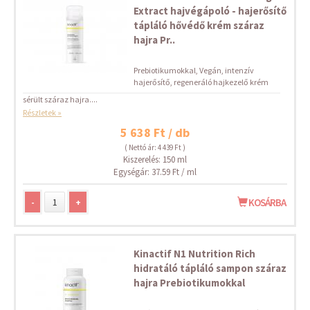
Extract hajvégápoló - hajerősítő
tápláló hővédő krém száraz
hajra Pr..
Prebiotikumokkal, Vegán, intenzív
hajerősítő, regeneráló hajkezelő krém
sérült száraz hajra....
Részletek »
5 638 Ft / db
( Nettó ár: 4 439 Ft )
Kiszerelés: 150 ml
Egységár: 37.59 Ft / ml
-
+
KOSÁRBA
Kinactif N1 Nutrition Rich
hidratáló tápláló sampon száraz
hajra Prebiotikumokkal