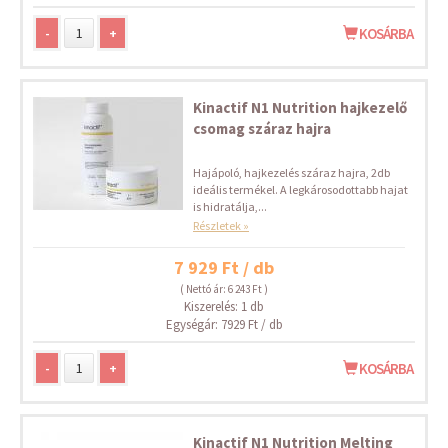
-
+
KOSÁRBA
Kinactif N1 Nutrition hajkezelő
csomag száraz hajra
Hajápoló, hajkezelés száraz hajra, 2db
ideális termékel. A legkárosodottabb hajat
is hidratálja,...
Részletek »
7 929 Ft / db
( Nettó ár: 6 243 Ft )
Kiszerelés: 1 db
Egységár: 7929 Ft / db
-
+
KOSÁRBA
Kinactif N1 Nutrition Melting