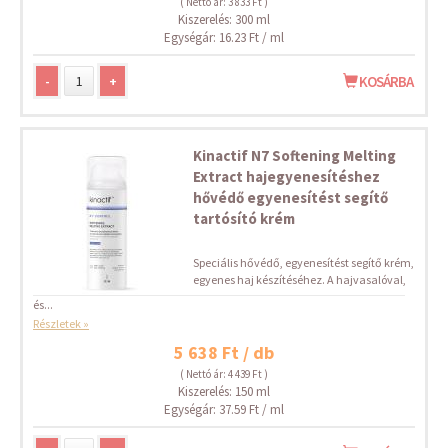
( Nettó ár: 3 833 Ft )
Kiszerelés: 300 ml
Egységár: 16.23 Ft / ml
-
+
KOSÁRBA
Kinactif N7 Softening Melting
Extract hajegyenesítéshez
hővédő egyenesítést segítő
tartósító krém
Speciális hővédő, egyenesítést segítő krém,
egyenes haj készítéséhez. A hajvasalóval,
és...
Részletek »
5 638 Ft / db
( Nettó ár: 4 439 Ft )
Kiszerelés: 150 ml
Egységár: 37.59 Ft / ml