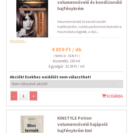
volumennövelő és kondícionáló
hajfénykrém
Volumennövelő és kondícionáló
hajfénykrém, valódi parfümmel illatosítva.
Használata legjobb, a dús...
Részletek »
4 859 Ft / db
( Nettó ár: 3 826 Ft )
Kiszerelés: 150 ml
Egységár: 32.39 Ft / ml
Akciók! Ezekhez oxidálót nem választhat!
-
+
KOSÁRBA
KINSTYLE Potion
volumennövelő hajápoló
hajfénykrém 8ml