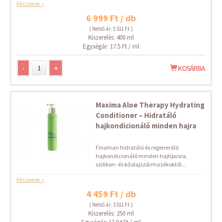
Részletek »
6 999 Ft / db
( Nettó ár: 5 511 Ft )
Kiszerelés: 400 ml
Egységár: 17.5 Ft / ml
-
+
KOSÁRBA
Maxima Aloe Therapy Hydrating
Conditioner – Hidratáló
hajkondicionáló minden hajra
Finoman hidratáló és regeneráló
hajkondicionáló minden hajtípusra,
szilikon- és kőolajszármazékoktól...
Részletek »
4 459 Ft / db
( Nettó ár: 3 511 Ft )
Kiszerelés: 250 ml