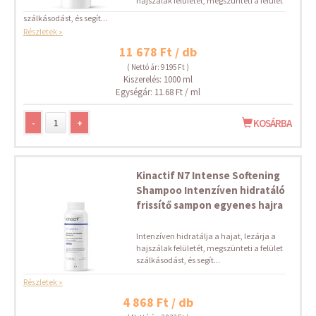
hajszálak felületét, megszünteti a felület
szálkásodást, és segít...
Részletek »
11 678 Ft / db
( Nettó ár: 9 195 Ft )
Kiszerelés: 1000 ml
Egységár: 11.68 Ft / ml
-
+
KOSÁRBA
Kinactif N7 Intense Softening
Shampoo Intenzíven hidratáló
frissítő sampon egyenes hajra
Intenzíven hidratálja a hajat, lezárja a
hajszálak felületét, megszünteti a felület
szálkásodást, és segít...
Részletek »
4 868 Ft / db