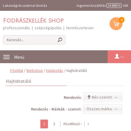
Lakossági és szakmai áruház
Ingyenes kiszállítás
24 888 Ft
-tól!
0
Fodrászkellék shop
professzionális | szépségápolás | természetesen
Toggle
navigation
Főoldal
/
Webshop
/
Hajápolás
/ Hajhidratáló
Hajhidratáló
Név szerint
Rendezés:
Összes márka
Rendezés - Márkák - szerint:
1
2
Következő ›
»