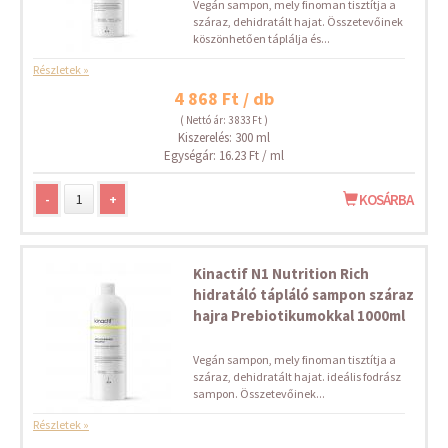
Vegán sampon, mely finoman tisztítja a
száraz, dehidratált hajat. Összetevőinek
köszönhetően táplálja és...
Részletek »
4 868 Ft / db
( Nettó ár: 3 833 Ft )
Kiszerelés: 300 ml
Egységár: 16.23 Ft / ml
-
+
KOSÁRBA
Kinactif N1 Nutrition Rich
hidratáló tápláló sampon száraz
hajra Prebiotikumokkal 1000ml
Vegán sampon, mely finoman tisztítja a
száraz, dehidratált hajat. ideális fodrász
sampon. Összetevőinek...
Részletek »