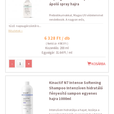
ápoló spray hajra
Prebiotikumokkal, Magas UV védelemmel
rendelkezik. A nagyon erős,
tűző napsugárzástól is...
Részletek »
6 328 Ft / db
( Nettó ár: 4 983 Ft )
Kiszerelés: 200 ml
Egységár: 31.64 Ft / ml
-
+
KOSÁRBA
Kinactif N7 Intense Softening
Shampoo Intenzíven hidratáló
fényesítő sampon egyenes
hajra 1000ml
Intenzíven hidratálja a hajat, lezárja a