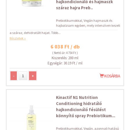
hajkondicionáló és hajmaszk
száraz hajra Preb..
Prebiotikumokkal, Vegán hajmaszk és
hajbalzsam egyben, mely intenzíven kezeli
a száraz, dehidratált hajat. Több...
Részletek »
6 038 Ft / db
( Nettó ár: 4 754 Ft )
Kiszerelés: 200 ml
Egységár: 30.19 Ft / ml
-
+
KOSÁRBA
Kinactif N1 Nutrition
Conditioning hidratáló
hajkondicionáló fésülést
könnyítő spray Prebiotikum...
Prebiotikumokkal, Vegán, azonnali hatású