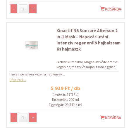
-
+
KOSÁRBA
Kinactif N6 Suncare Aftersun 2-
in-1 Mask – Napozás utáni
intenzív regeneráló hajbalzsam
és hajmaszk
Prebiotikumokkal, Magas UV védelemmel
Vegán hajmaszk és hajbalzsam egyben,
mely intenzíven kezeli a napfények...
Részletek »
5 939 Ft / db
( Nettó ár: 4 676 Ft )
Kiszerelés: 200 ml
Egységár: 29.7 Ft / ml
-
+
KOSÁRBA