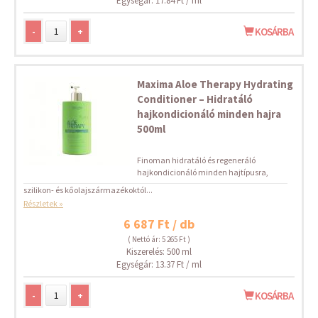
Egységár: 17.84 Ft / ml
-
+
KOSÁRBA
Maxima Aloe Therapy Hydrating
Conditioner – Hidratáló
hajkondicionáló minden hajra
500ml
Finoman hidratáló és regeneráló
hajkondicionáló minden hajtípusra,
szilikon- és kőolajszármazékoktól...
Részletek »
6 687 Ft / db
( Nettó ár: 5 265 Ft )
Kiszerelés: 500 ml
Egységár: 13.37 Ft / ml
-
+
KOSÁRBA