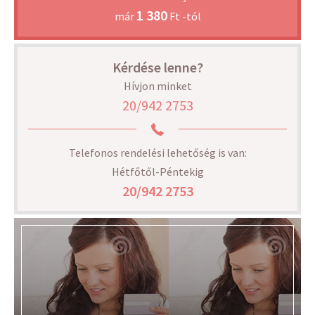
1 380
már
Ft -tól
Kérdése lenne?
Hívjon minket
20/942 2753
Telefonos rendelési lehetőség is van:
Hétfőtől-Péntekig
20/942 2753