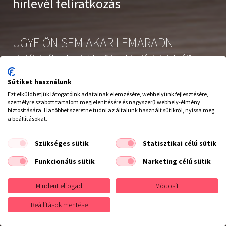
hírlevél feliratkozás
UGYE ÖN SEM AKAR LEMARADNI
akcióinkról, valamint legfrissebb ajánlatainkról?
Iratkozzon fel hírlevelünkre
Sütiket használunk
Ezt elküldhetjük látogatóink adatainak elemzésére, webhelyünk fejlesztésére,
személyre szabott tartalom megjelenítésére és nagyszerű webhely-élmény
biztosítására. Ha többet szeretne tudni az általunk használt sütikről, nyissa meg
a beállításokat.
Elolvastam és elfogadom az
adatvédelmi szabályzatot
Szükséges sütik
Statisztikai célú sütik
Leiratkozás a hírlevélről
Funkcionális sütik
Marketing célú sütik
Elállás a szerződéstől
Mindent elfogad
Módosít
Feliratkozás
Beállítások mentése