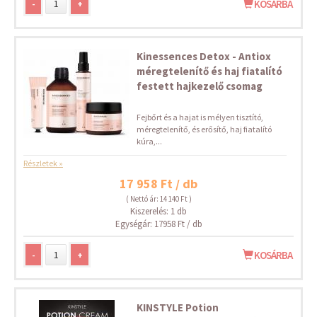
-
+
KOSÁRBA
Kinessences Detox - Antiox
méregtelenítő és haj fiatalító
festett hajkezelő csomag
Fejbőrt és a hajat is mélyen tisztító,
méregtelenítő, és erősítő, haj fiatalító
kúra,...
Részletek »
17 958 Ft / db
( Nettó ár: 14 140 Ft )
Kiszerelés: 1 db
Egységár: 17958 Ft / db
-
+
KOSÁRBA
KINSTYLE Potion