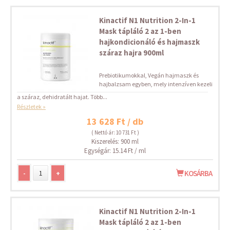
Kinactif N1 Nutrition 2-In-1
Mask tápláló 2 az 1-ben
hajkondicionáló és hajmaszk
száraz hajra 900ml
Prebiotikumokkal, Vegán hajmaszk és
hajbalzsam egyben, mely intenzíven kezeli
a száraz, dehidratált hajat. Több...
Részletek »
13 628 Ft / db
( Nettó ár: 10 731 Ft )
Kiszerelés: 900 ml
Egységár: 15.14 Ft / ml
-
+
KOSÁRBA
Kinactif N1 Nutrition 2-In-1
Mask tápláló 2 az 1-ben