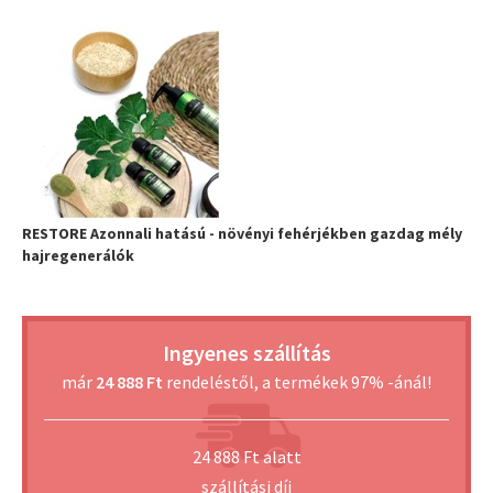
RESTORE Azonnali hatású - növényi fehérjékben gazdag mély
hajregenerálók
Ingyenes szállítás
már
24 888 Ft
rendeléstől, a termékek 97% -ánál!
24 888 Ft alatt
szállítási díj