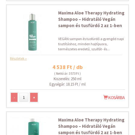
Maxima Aloe Therapy Hydrating
Shampoo – Hidratáló Vegán
sampon és tusfürdő 2 az 1-ben
VEGÁN sampon és tusfürdő a gyengéd napi
tisztításhoz, minden hajtípusra,
természetes eredetű, szulfát- és...
Részletek »
4 538 Ft / db
( Nettó ár: 3 573 Ft )
Kiszerelés: 250 ml
Egységár: 18.15 Ft / ml
-
+
KOSÁRBA
Maxima Aloe Therapy Hydrating
Shampoo – Hidratáló Vegán
sampon és tusfürdő 2 az 1-ben