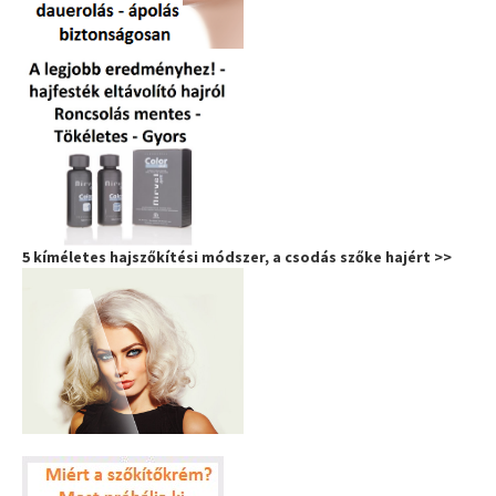
5 kíméletes hajszőkítési módszer, a csodás szőke hajért >>