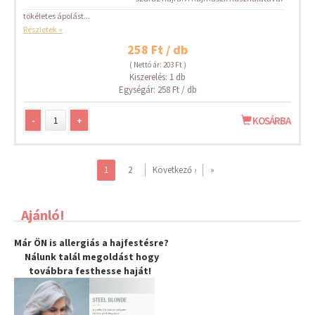
tökéletes ápolást...
Részletek »
258 Ft / db
( Nettó ár: 203 Ft )
Kiszerelés: 1 db
Egységár: 258 Ft / db
-
+
KOSÁRBA
1
2
Következő ›
»
Ajánló!
Már ÖN is allergiás a hajfestésre?
Nálunk talál megoldást hogy
továbbra
festhesse haját
!