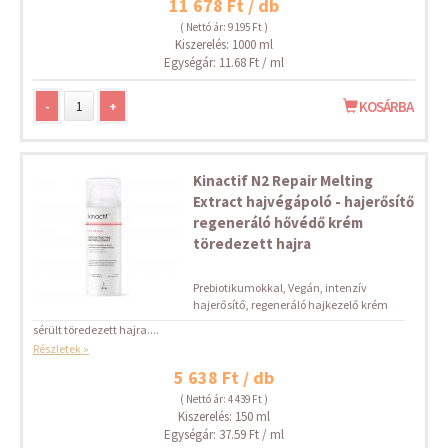
11 678 Ft / db
( Nettó ár: 9 195 Ft )
Kiszerelés: 1000 ml
Egységár: 11.68 Ft / ml
-
+
KOSÁRBA
Kinactif N2 Repair Melting
Extract hajvégápoló - hajerősítő
regeneráló hővédő krém
töredezett hajra
Prebiotikumokkal, Vegán, intenzív
hajerősítő, regeneráló hajkezelő krém
sérült töredezett hajra....
Részletek »
5 638 Ft / db
( Nettó ár: 4 439 Ft )
Kiszerelés: 150 ml
Egységár: 37.59 Ft / ml