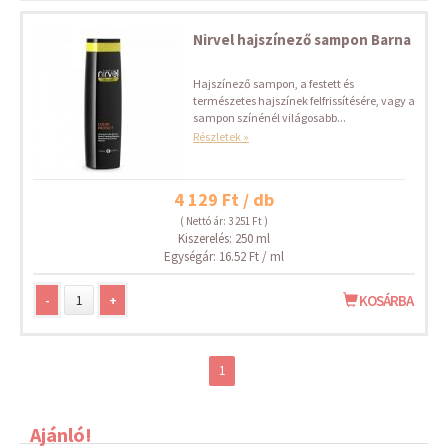
Nirvel hajszínező sampon Barna
Hajszínező sampon, a festett és
természetes hajszínek felfrissítésére, vagy a
sampon színénél világosabb...
Részletek »
4 129 Ft / db
( Nettó ár: 3 251 Ft )
Kiszerelés: 250 ml
Egységár: 16.52 Ft / ml
-
+
KOSÁRBA
1
Ajánló!