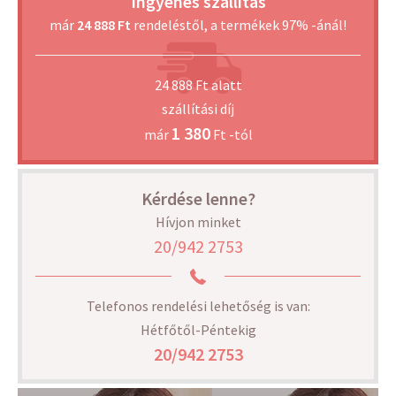
Ingyenes szállítás
már
24 888 Ft
rendeléstől, a termékek 97% -ánál!
24 888 Ft alatt
szállítási díj
1 380
már
Ft -tól
Kérdése lenne?
Hívjon minket
20/942 2753
Telefonos rendelési lehetőség is van:
Hétfőtől-Péntekig
20/942 2753