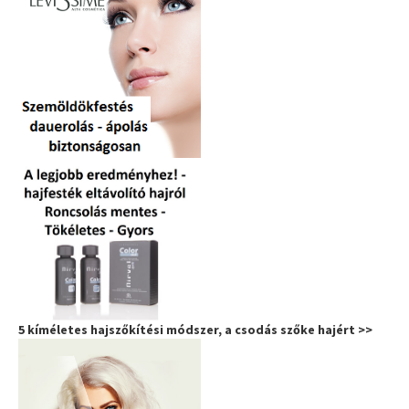
5 kíméletes hajszőkítési módszer, a csodás szőke hajért >>