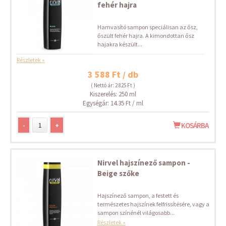
fehér hajra
Hamvasító sampon speciálisan az ősz,
őszült fehér hajra. A kimondottan ősz
hajakra készült...
Részletek »
3 588 Ft / db
( Nettó ár: 2 825 Ft )
Kiszerelés: 250 ml
Egységár: 14.35 Ft / ml
-
+
KOSÁRBA
Nirvel hajszínező sampon -
Beige szőke
Hajszínező sampon, a festett és
természetes hajszínek felfrissítésére, vagy a
sampon színénél világosabb...
Részletek »