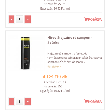
Kiszerelés: 250 ml
Egységár: 16.52 Ft / ml
-
+
KOSÁRBA
Nirvel hajszínező sampon -
Szürke
Hajszínező sampon, a festett és
természetes hajszínek felfrissítésére, vagy a
sampon színénél világosabb...
Részletek »
4 129 Ft / db
( Nettó ár: 3 251 Ft )
Kiszerelés: 250 ml
Egységár: 16.52 Ft / ml
-
+
KOSÁRBA