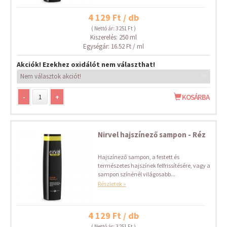
4 129 Ft / db
( Nettó ár: 3 251 Ft )
Kiszerelés: 250 ml
Egységár: 16.52 Ft / ml
Akciók! Ezekhez oxidálót nem választhat!
-
+
KOSÁRBA
Nirvel hajszínező sampon - Réz
Hajszínező sampon, a festett és
természetes hajszínek felfrissítésére, vagy a
sampon színénél világosabb...
Részletek »
4 129 Ft / db
( Nettó ár: 3 251 Ft )