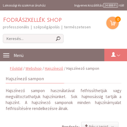
Lakossági és szakmai áruház
Ingyenes kiszállítás
24 888 Ft
-tól!
0
Fodrászkellék shop
professzionális | szépségápolás | természetesen
Toggle
navigation
Főoldal
/
Webshop
/
Hajszínező
/ Hajszínező sampon
Hajszínező sampon
Hajszínező sampon használatával felfrissíthetjük vagy
megváltoztathatjuk hajszínünket. Sok hajmosássig tartják a
hajszínt. A hajszínező samponok minden hajszínárnyalat
felfrissítésére rendelkezésre álnak.
Név szerint
Rendezés: