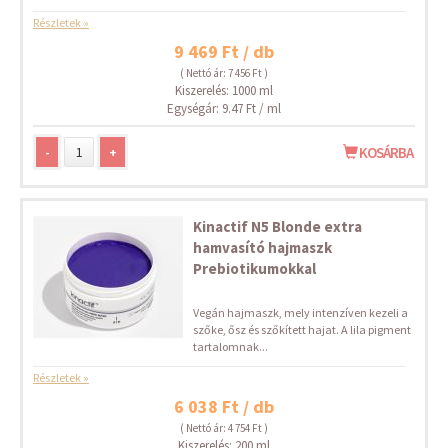
Részletek »
9 469 Ft / db
( Nettó ár: 7 456 Ft )
Kiszerelés: 1000 ml
Egységár: 9.47 Ft / ml
-
+
KOSÁRBA
Kinactif N5 Blonde extra
hamvasító hajmaszk
Prebiotikumokkal
Vegán hajmaszk, mely intenzíven kezeli a
szőke, ősz és szőkített hajat. A lila pigment
tartalomnak...
Részletek »
6 038 Ft / db
( Nettó ár: 4 754 Ft )
Kiszerelés: 200 ml