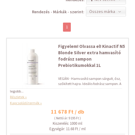
Összes márka
Rendezés - Márkák - szerint:
1
Figyelem! Olvassa el! Kinactif N5
Blonde Silver extra hamvasító
fodrász sampon
Prebiotikumokkal 1L
VEGÁN - Hamvasító sampon sárgult, ősz,
szőkített hajra. Ideális fodrász sampon. A
legjobb...
Részletek »
Kapcsolódó termék »
11 678 Ft / db
( Nettó ár: 9 195 Ft )
Kiszerelés: 1000 ml
Egységár: 11.68 Ft / ml