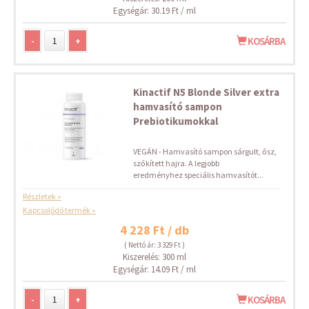
Egységár: 30.19 Ft / ml
-
+
KOSÁRBA
Kinactif N5 Blonde Silver extra
hamvasító sampon
Prebiotikumokkal
VEGÁN - Hamvasító sampon sárgult, ősz,
szőkített hajra. A legjobb
eredményhez speciális hamvasítót...
Részletek »
Kapcsolódó termék »
4 228 Ft / db
( Nettó ár: 3 329 Ft )
Kiszerelés: 300 ml
Egységár: 14.09 Ft / ml
-
+
KOSÁRBA