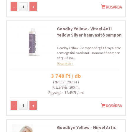
-
+
KOSÁRBA
Goodby Yellow - Vitael Anti
Yellow Silver hamvasító sampon
Goodby Yellow - Sampon sárgás árnyalatot
semlegesítő hatással. Hamvasító sampon
sárgulásra...
Részletek »
3 748 Ft / db
( Nettó ár: 2 951 Ft )
Kiszerelés: 300 ml
Egységár: 12.49 Ft / ml
-
+
KOSÁRBA
Goodbye Yellow - Nirvel Artic