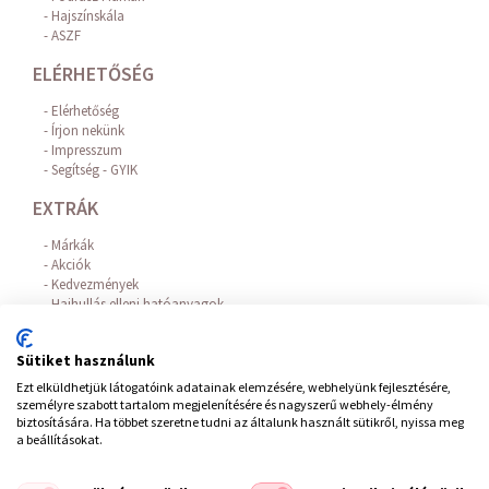
Hajszínskála
ASZF
ELÉRHETŐSÉG
Elérhetőség
Írjon nekünk
Impresszum
Segítség - GYIK
EXTRÁK
Márkák
Akciók
Kedvezmények
Hajhullás elleni hatóanyagok
Az Online Bankkártyás fizetést a BARION biztosítja!
FIÓKOM
Sütiket használunk
Ezt elküldhetjük látogatóink adatainak elemzésére, webhelyünk fejlesztésére,
Belépés / Regisztráció
személyre szabott tartalom megjelenítésére és nagyszerű webhely-élmény
Hírlevél feliratkozás
biztosítására. Ha többet szeretne tudni az általunk használt sütikről, nyissa meg
Elállás a szerződéstől
a beállításokat.