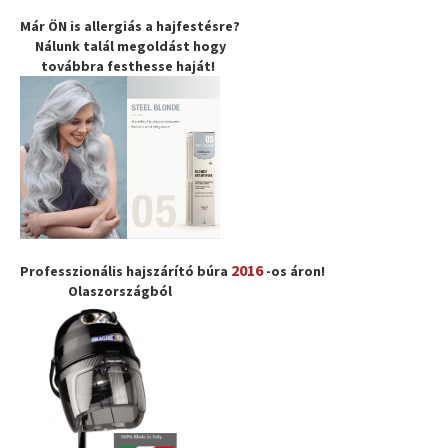
Már ÖN is allergiás a hajfestésre?
Nálunk talál megoldást hogy
továbbra
festhesse haját
!
2016
Professzionális hajszárító búra
-os áron!
Olaszországból