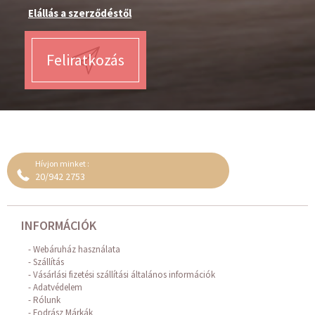
Elállás a szerződéstől
Feliratkozás
Hívjon minket :
20/942 2753
INFORMÁCIÓK
Webáruház használata
Szállítás
Vásárlási fizetési szállítási általános információk
Adatvédelem
Rólunk
Fodrász Márkák