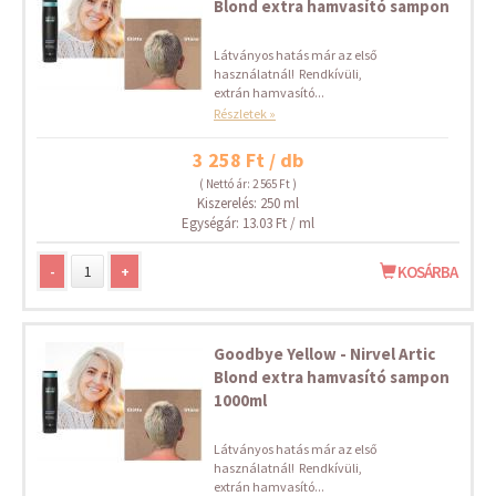
Blond extra hamvasító sampon
Látványos hatás már az első
használatnál! Rendkívüli,
extrán hamvasító...
Részletek »
3 258 Ft / db
( Nettó ár: 2 565 Ft )
Kiszerelés: 250 ml
Egységár: 13.03 Ft / ml
-
+
KOSÁRBA
Goodbye Yellow - Nirvel Artic
Blond extra hamvasító sampon
1000ml
Látványos hatás már az első
használatnál! Rendkívüli,
extrán hamvasító...