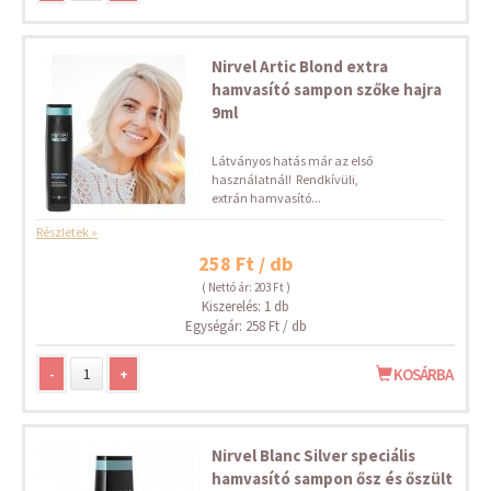
Nirvel Artic Blond extra
hamvasító sampon szőke hajra
9ml
Látványos hatás már az első
használatnál! Rendkívüli,
extrán hamvasító...
Részletek »
258 Ft / db
( Nettó ár: 203 Ft )
Kiszerelés: 1 db
Egységár: 258 Ft / db
-
+
KOSÁRBA
Nirvel Blanc Silver speciális
hamvasító sampon ősz és őszült