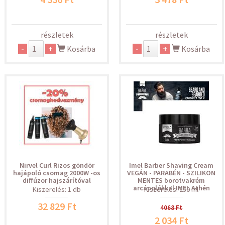
részletek
részletek
-
+
Kosárba
-
+
Kosárba
Nirvel Curl Rizos göndör
Imel Barber Shaving Cream
hajápoló csomag 2000W -os
VEGÁN - PARABÉN - SZILIKON
diffúzor hajszárítóval
MENTES borotvakrém
arcápolókkal IMEL Athén
Kiszerelés: 1 db
Kiszerelés: 250 ml
32 829 Ft
4068 Ft
2 034 Ft