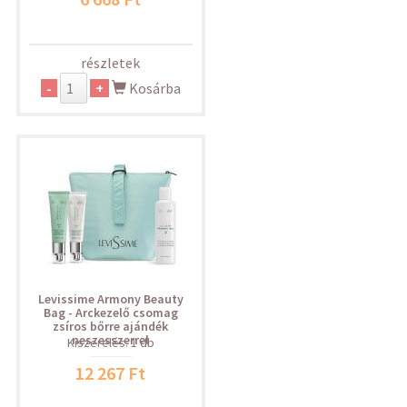
részletek
-
+
Kosárba
Levissime Armony Beauty
Bag - Arckezelő csomag
zsíros bőrre ajándék
neszesszerrel
Kiszerelés: 1 db
12 267 Ft