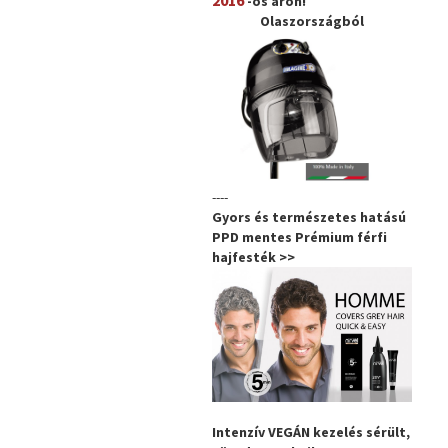
2016
-os áron!
Olaszországból
----
Gyors és természetes hatású
PPD mentes Prémium férfi
hajfesték >>
Intenzív VEGÁN kezelés sérült,