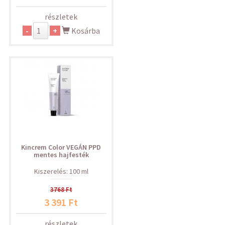
részletek
-
+
Kosárba
Kincrem Color VEGÁN PPD
mentes hajfesték
Kiszerelés: 100 ml
3768 Ft
3 391 Ft
részletek