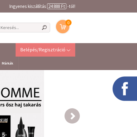
Ingyenes kiszállítás
24 888 Ft
-tól!
0
Belépés/Regisztráció
Márkák