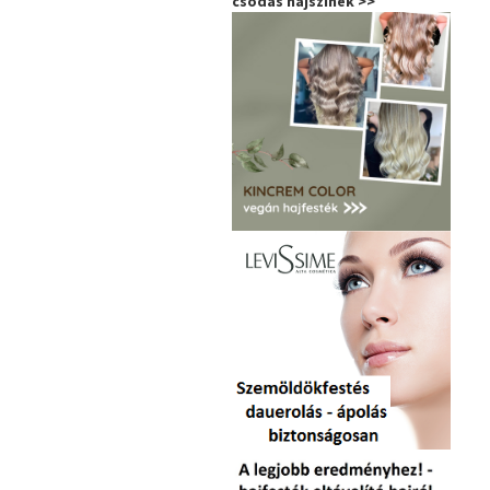
csodás hajszínek >>