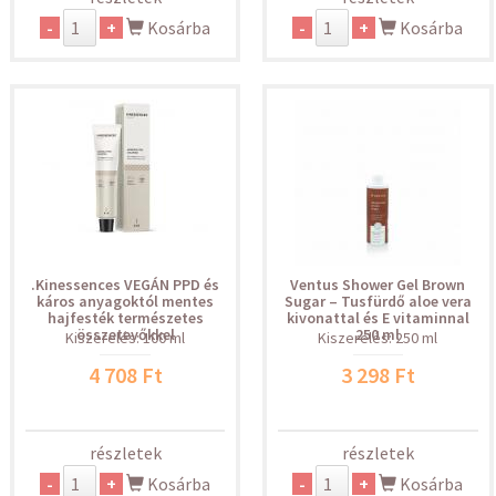
-
+
Kosárba
-
+
Kosárba
.Kinessences VEGÁN PPD és
Ventus Shower Gel Brown
káros anyagoktól mentes
Sugar – Tusfürdő aloe vera
hajfesték természetes
kivonattal és E vitaminnal
összetevőkkel
250 ml
Kiszerelés: 100 ml
Kiszerelés: 250 ml
4 708 Ft
3 298 Ft
részletek
részletek
-
+
Kosárba
-
+
Kosárba