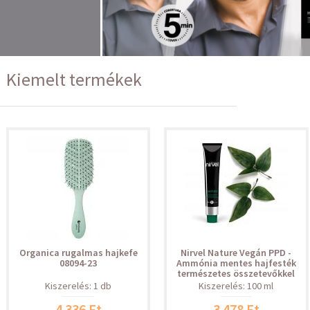
Kiemelt termékek
Organica rugalmas hajkefe
Nirvel Nature Vegán PPD -
08094-23
Ammónia mentes hajfesték
természetes összetevőkkel
Kiszerelés: 1 db
Kiszerelés: 100 ml
4 336 Ft
3 478 Ft