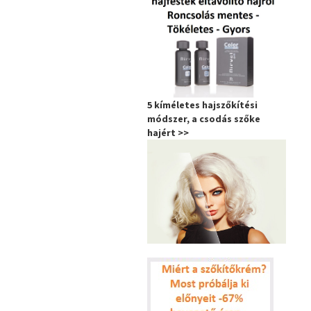
5 kíméletes hajszőkítési
módszer, a csodás szőke
hajért >>