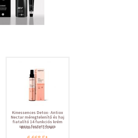
Kinessences Detox- Antiox
Nectar méregtelenítő és haj
fiatalító 14 funkciós krém
spray festett hajra
Kiszerelés: 150 ml
6 668 Ft