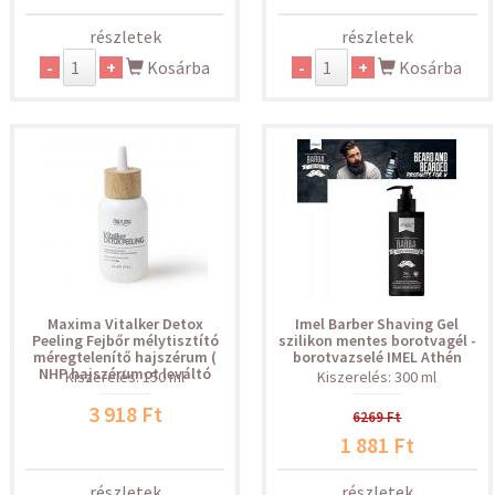
részletek
részletek
-
+
Kosárba
-
+
Kosárba
Maxima Vitalker Detox
Imel Barber Shaving Gel
Peeling Fejbőr mélytisztító
szilikon mentes borotvagél -
méregtelenítő hajszérum (
borotvazselé IMEL Athén
NHP hajszérumot leváltó
Kiszerelés: 150 ml
Kiszerelés: 300 ml
3 918 Ft
6269 Ft
1 881 Ft
részletek
részletek