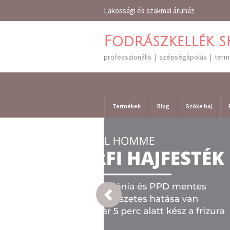
Lakossági és szakmai áruház
Fodrászkellék 
professzionális | szépségápolás | ter
Termékek
Blog
Szőke haj