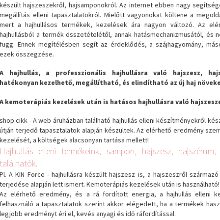
készült hajszeszekről, hajsamponokról. Az internet ebben nagy segítséget
megállítás elleni tapasztalatokról. Mielőtt vagyonokat költene a megol
mert a hajhullásos termékek, kezelések ára nagyon változó. Az el
hajhullásból a termék összetételétől, annak hatásmechanizmusától, és n
függ. Ennek megítélésben segít az érdeklődés, a szájhagyomány, máso
ezek összegzése.
A hajhullás, a professzionális hajhullásra való hajszesz, ha
hatékonyan kezelhető, megállítható, és elindítható az új haj növe
A kemoterápiás kezelések után is hatásos hajhullásra való hajszes
shop cikk - A web áruházban található hajhullás elleni készítményekről kés
útján terjedő tapasztalatok alapján készültek. Az elérhető eredmény sze
kezelését, a költségek alacsonyan tartása mellett!
Hajhullás elleni termékeink, sampon, hajszesz, hajszérum
találhatók.
Pl. A KIN Force - hajhullásra készült hajszesz is, a hajszeszről származ
terjedése alapján lett ismert. Kemoterápiás kezelések után is használható!
Az elérhető eredmény, és a rá fordított energia, a hajhullás elleni
felhasználó a tapasztalatok szerint akkor elégedett, ha a termékek has
legjobb eredményt éri el, kevés anyagi és idő ráfordítással.