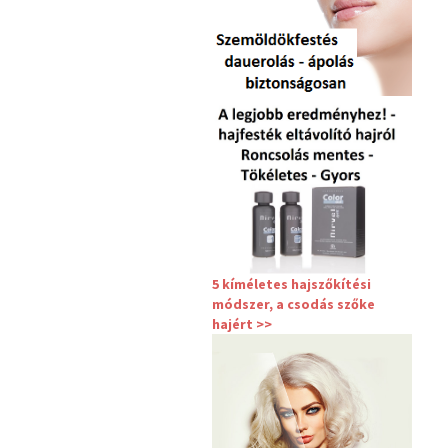
5 kíméletes hajszőkítési
módszer, a csodás szőke
hajért >>