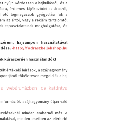
 nyújt. Kérdezzen a hajhullásról, és a
dásra, érdemes tájékozódni az árakról,
érhető legmagasabb gyógyulási fok a
em az ártól, vagy a reklám tartalomtól
k tapasztalatainak meghallgatása, és
jszérum, hajsampon használatával
kedése.
-http://fodraszkellekshop.hu
zek kúraszerűen használandók!
zült értékelő leírások, a szájhagyomány
mpontjából tökéletesen megoldják a haj
, a webáruházban ide kattintva
ó információk szájhagyomány útján való
 kezeléseknél minden embernél más. A
ználatával, minden esetben az elérhető