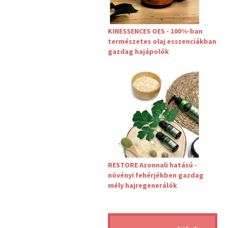
KINESSENCES OES - 100%-ban
természetes olaj esszenciákban
gazdag hajápolók
RESTORE Azonnali hatású -
növényi fehérjékben gazdag
mély hajregenerálók