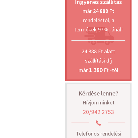
Ingyenes szállítás
már
24 888 Ft
rendeléstől, a
termékek 97% -ánál!
24 888 Ft alatt
szállítási díj
1 380
már
Ft -tól
Kérdése lenne?
Hívjon minket
20/942 2753
Telefonos rendelési