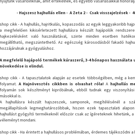
nyújtunk vásárlóinknak, amit értékelnek, és egyébb vásárlásaikkal honorálj
- Hajszesz hajhullás ellen - A Zeta 2 - Csak visszajelzések - 
shop cikk - A hajhullás, hajritkulás, kopaszodás az egyik leggyakoribb haj
a megfelelően kikisérletezett hajhullásra készült hajápolók rendszeres
hajkezelésként való használatával, szinte minden esetben haték
megállítható, megszüntethető. Az egészség károsodásból fakadó hajhul
hozzájárulnak a gyógyuláshoz.
A megfelelő hajápoló termékek kúraszerű, 3-4 hónapos használata ut
növekedése is elindul.
shop cikk - A tapasztalatok alapján az esetek többségében, még a kemo
folyamat.
A Hajnövesztés cikkben is olvashat róla!
A
hajhullás me
folyamán sok készítményt kipróbálnak, ebből tudnak egy viszonyítási 
másokkal is.
A hajhullásra készült hajszeszek, samponok, megítélésénél a sz
megállapítások legmeghatározóbbak, hiszen ezek tapasztalati alap
hajhullást gyógyító termékeknél először csak az ígéreteknek hihetünk, a 
véleményt mondani.
shop cikk - Ha érintett a hajhullásos problémában, érdemes tájékozódni a