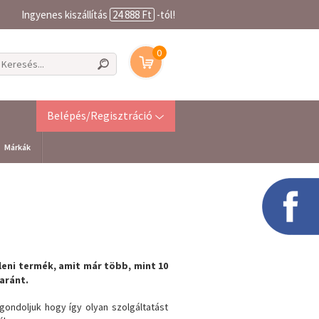
Ingyenes kiszállítás
24 888 Ft
-tól!
0
Belépés/Regisztráció
Márkák
leni termék, amit már több, mint 10
aránt.
gondoljuk hogy így olyan szolgáltatást