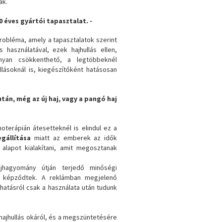
ák.
40 éves gyártói tapasztalat. -
probléma, amely a tapasztalatok szerint
 használatával, ezek hajhullás ellen,
onyan csökkenthető, a legtöbbeknél
lásoknál is, kiegészítőként hatásosan
án, még az új haj, vagy a pangó haj
terápián átesetteknél is elindul ez a
gállítása
miatt az emberek az idők
alapot kialakítani, amit megosztanak
ájhagyomány útján terjedő minőségi
on képződtek. A reklámban megjelenő
hatásról csak a használata után tudunk
 hajhullás okáról, és a megszüntetésére