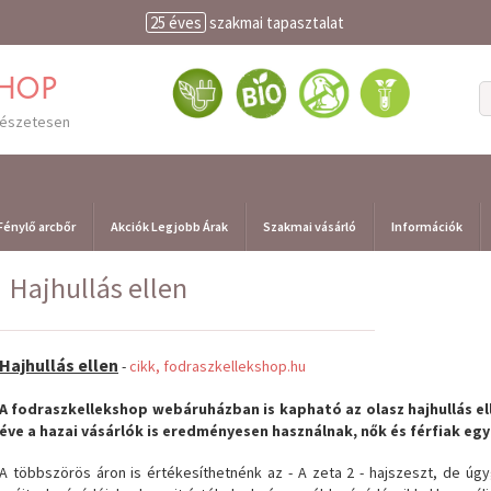
25 éves
szakmai tapasztalat
shop
mészetesen
Fénylő arcbőr
Akciók Legjobb Árak
Szakmai vásárló
Információk
Hajhullás ellen
Hajhullás ellen
-
cikk, fodraszkellekshop.hu
A fodraszkellekshop webáruházban is kapható az olasz hajhullás el
éve a hazai vásárlók is eredményesen használnak, nők és férfiak egy
A többszörös áron is értékesíthetnénk az - A zeta 2 - hajszeszt, de úgy