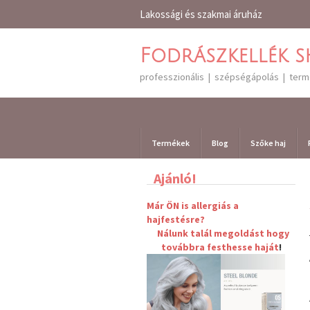
Lakossági és szakmai áruház
Fodrászkellék 
professzionális | szépségápolás | ter
Termékek
Blog
Szőke haj
Ajánló!
Már ÖN is allergiás a
hajfestésre?
Nálunk talál megoldást hogy
továbbra
festhesse haját
!