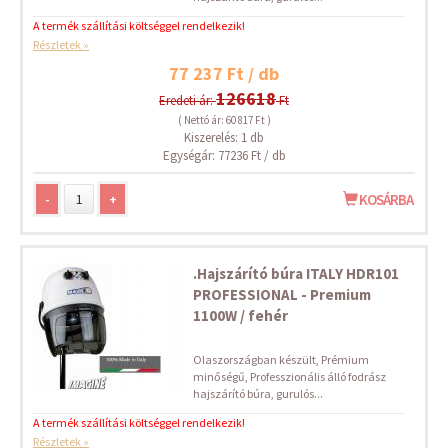
A termék szállítási költséggel rendelkezik!
Részletek »
77 237 Ft / db
126618
Eredeti ár:
Ft
( Nettó ár: 60 817 Ft )
Kiszerelés: 1 db
Egységár: 77236 Ft / db
-
+
KOSÁRBA
.Hajszárító búra ITALY HDR101
PROFESSIONAL - Premium
1100W / fehér
Olaszországban készült, Prémium
minőségű, Professzionális álló fodrász
hajszárító búra, gurulós...
A termék szállítási költséggel rendelkezik!
Részletek »