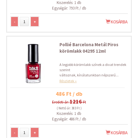
Kiszerelés: 1 db
Egységár: 793 Ft / db
-
+
KOSÁRBA
Pollié Barcelona Metál Piros
körömlakk 04295 12ml
A legjobb körömlakk színek a divat trendek
szerint
változnak, kínálatunkban népszerű...
Részletek »
486 Ft / db
1216
Eredeti ár:
Ft
( Nettó ár: 383 Ft )
Kiszerelés: 1 db
Egységár: 486 Ft / db
-
+
KOSÁRBA