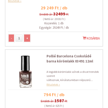
Részletek »
29 249 Ft / db
32499
Eredeti ár:
Ft
( Nettó ár: 23 031 Ft )
Kiszerelés: 1 db
Egységár: 29249 Ft / db
-
+
KOSÁRBA
Pollié Barcelona Csokoládé
barna körömlakk 03491 12ml
A legjobb körömlakk színek a divat trendek
szerint
változnak, kínálatunkban népszerű...
Részletek »
794 Ft / db
1587
Eredeti ár:
Ft
( Nettó ár: 625 Ft )