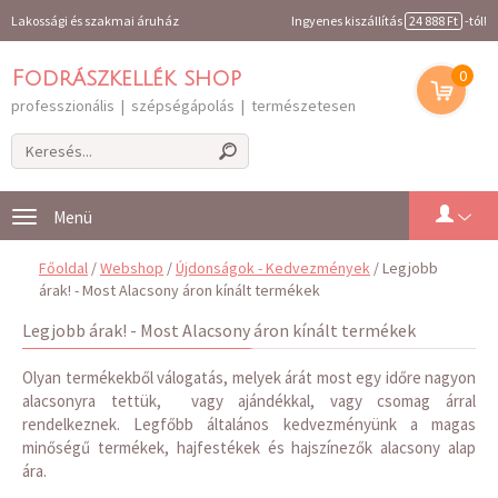
Lakossági és szakmai áruház
Ingyenes kiszállítás
24 888 Ft
-tól!
0
Fodrászkellék shop
professzionális | szépségápolás | természetesen
Toggle
navigation
Főoldal
/
Webshop
/
Újdonságok - Kedvezmények
/ Legjobb
árak! - Most Alacsony áron kínált termékek
Legjobb árak! - Most Alacsony áron kínált termékek
Olyan termékekből válogatás, melyek árát most egy időre nagyon
alacsonyra tettük, vagy ajándékkal, vagy csomag árral
rendelkeznek. Legfőbb általános kedvezményünk a magas
minőségű termékek, hajfestékek és hajszínezők alacsony alap
ára.