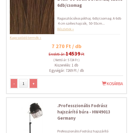
6db/csomag
Ragasztócsíkos póthaj. 6db/csomag. A 6db
4 cm széles hajcsík, 50-55cm...
Részletek »
Kapcsolódó termék »
7 270 Ft / db
14539
Eredeti ár:
Ft
( Nettó ár: 5 724 Ft )
Kiszerelés: 1 db
Egységár: 7269 Ft / db
-
+
KOSÁRBA
.Professzionális Fodrász
hajszárító búra - HW49013
Germany
Professzionális Fodrász hajszárító