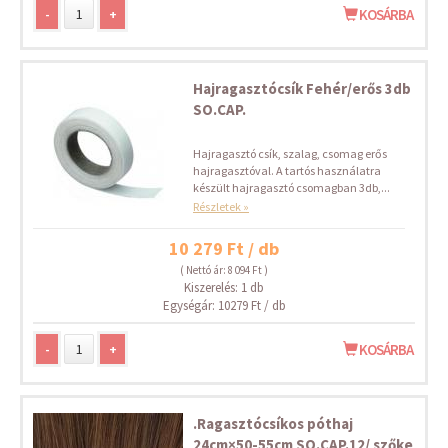
-
+
KOSÁRBA
Hajragasztócsík Fehér/erős 3db
SO.CAP.
Hajragasztó csík, szalag, csomag erős
hajragasztóval. A tartós használatra
készült hajragasztó csomagban 3db,...
Részletek »
10 279 Ft / db
( Nettó ár: 8 094 Ft )
Kiszerelés: 1 db
Egységár: 10279 Ft / db
-
+
KOSÁRBA
.Ragasztócsíkos póthaj
24cm×50-55cm SO.CAP.12/ szőke