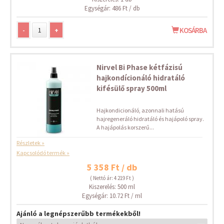
Egységár: 486 Ft / db
-
+
KOSÁRBA
Nirvel Bi Phase kétfázisú
hajkondícionáló hidratáló
kifésülő spray 500ml
Hajkondicionáló, azonnali hatású
hajregeneráló hidratáló és hajápoló spray.
A hajápolás korszerű...
Részletek »
Kapcsolódó termék »
5 358 Ft / db
( Nettó ár: 4 219 Ft )
Kiszerelés: 500 ml
Egységár: 10.72 Ft / ml
Ajánló a legnépszerűbb termékekből!