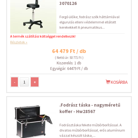
3070126
Forgó ülőke, fodrász szék háttámlával
elgurulás elleni védelemmel ellátott
kerekekkel! A pneumatikus...
A termék szállítási költséggel rendelkezik!
Részletek »
64 479 Ft / db
( Nettó ár: 50 771 Ft )
Kiszerelés: 1 db
Egységár: 64479 Ft / db
-
+
KOSÁRBA
.Fodrász táska - nagyméretű
koffer - Hw28567
Fodrásztáska fekete műbőrborítással. A
divatos műbőrborítással, erős alumínium
vázzal készült táska,...