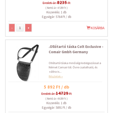
8235
Eredeti ár:
Ft
( Nettó ár: 4 539 Ft )
Kiszerelés: 1 db
Egységár: 5764 Ft / db
-
+
KOSÁRBA
.Ollótartó táska Colt Exclusive -
Comair Gmbh Germany
Ollótartó táska minőségi kidolgozással a
Német Comair tól. Övre csatolható, és
vállra is...
Részletek »
5 892 Ft / db
14729
Eredeti ár:
Ft
( Nettó ár: 4 639 Ft )
Kiszerelés: 1 db
Egységár: 5891 Ft / db