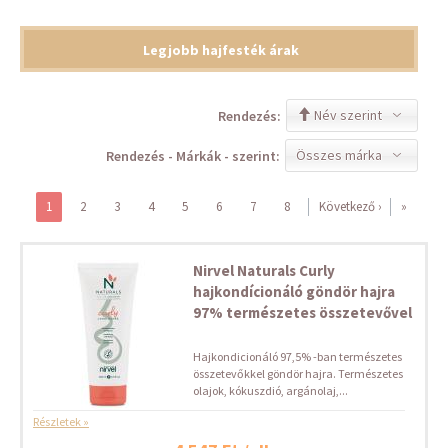
Legjobb hajfesték árak
Név szerint
Rendezés:
Összes márka
Rendezés - Márkák - szerint:
1
2
3
4
5
6
7
8
Következő ›
»
Nirvel Naturals Curly
hajkondícionáló göndör hajra
97% természetes összetevővel
Hajkondicionáló 97,5% -ban természetes
összetevőkkel göndör hajra. Természetes
olajok, kókuszdió, argánolaj,...
Részletek »