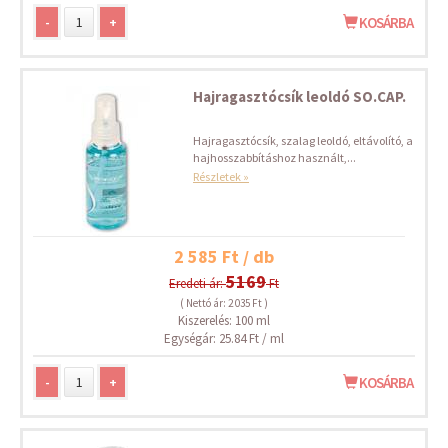
-
+
KOSÁRBA
Hajragasztócsík leoldó SO.CAP.
Hajragasztócsík, szalag leoldó, eltávolító, a
hajhosszabbításhoz használt,...
Részletek »
2 585 Ft / db
5169
Eredeti ár:
Ft
( Nettó ár: 2 035 Ft )
Kiszerelés: 100 ml
Egységár: 25.84 Ft / ml
-
+
KOSÁRBA