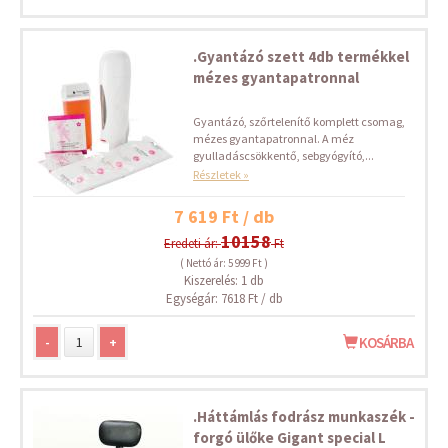
.Gyantázó szett 4db termékkel
mézes gyantapatronnal
Gyantázó, szőrtelenítő komplett csomag,
mézes gyantapatronnal. A méz
gyulladáscsökkentő, sebgyógyító,...
Részletek »
7 619 Ft / db
10158
Eredeti ár:
Ft
( Nettó ár: 5 999 Ft )
Kiszerelés: 1 db
Egységár: 7618 Ft / db
-
+
KOSÁRBA
.Háttámlás fodrász munkaszék -
forgó ülőke Gigant special L