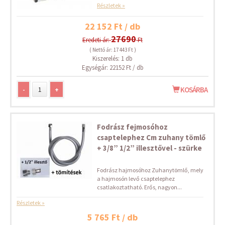
Részletek »
22 152 Ft / db
27690
Eredeti ár:
Ft
( Nettó ár: 17 443 Ft )
Kiszerelés: 1 db
Egységár: 22152 Ft / db
-
+
KOSÁRBA
Fodrász fejmosóhoz
csaptelephez Cm zuhany tömlő
+ 3/8” 1/2” illesztővel - szürke
Fodrász hajmosóhoz Zuhanytömlő, mely
a hajmosón levő csaptelephez
csatlakoztatható. Erős, nagyon...
Részletek »
5 765 Ft / db