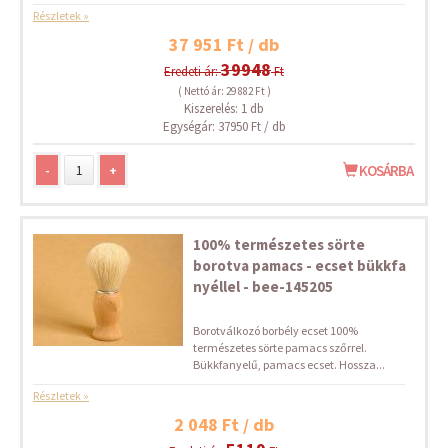
Részletek »
37 951 Ft / db
39948
Eredeti ár:
Ft
( Nettó ár: 29 882 Ft )
Kiszerelés: 1 db
Egységár: 37950 Ft / db
-
+
KOSÁRBA
100% természetes sörte
borotva pamacs - ecset bükkfa
nyéllel - bee-145205
Borotválkozó borbély ecset 100%
természetes sörte pamacs szőrrel.
Bükkfanyelű, pamacs ecset. Hossza...
Részletek »
2 048 Ft / db