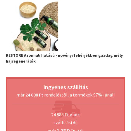
RESTORE Azonnali hatású - növényi fehérjékben gazdag mély
hajregenerálók
Ingyenes szállítás
már
24 888 Ft
rendeléstől, a termékek 97% -ánál!
24 888 Ft alatt
szállítási díj
1 380
már
Ft -tól