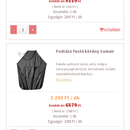
5119
Eredeti ár:
Ft
( Nettó ár: 1 612 Ft )
Kiszerelés: 1 db
Egységár: 2047 Ft / db
-
+
KOSÁRBA
Fodrász festő kötény Comair
Fekete-antracit színű, erős, még is
ruhaanyagnak tűnő, lemosható, vízálló
nylonból készült fodrász...
Részletek »
3 290 Ft / db
6579
Eredeti ár:
Ft
( Nettó ár: 2 590 Ft )
Kiszerelés: 1 db
Egységár: 3289 Ft / db