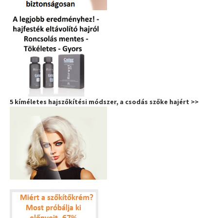
5 kíméletes hajszőkítési módszer, a csodás szőke hajért >>