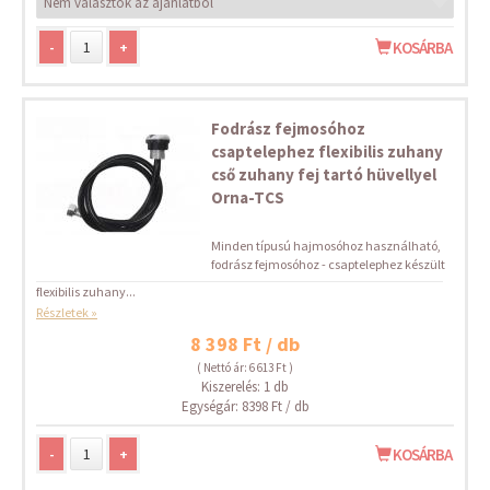
-
+
KOSÁRBA
Fodrász fejmosóhoz
csaptelephez flexibilis zuhany
cső zuhany fej tartó hüvellyel
Orna-TCS
Minden típusú hajmosóhoz használható,
fodrász fejmosóhoz - csaptelephez készült
flexibilis zuhany...
Részletek »
8 398 Ft / db
( Nettó ár: 6 613 Ft )
Kiszerelés: 1 db
Egységár: 8398 Ft / db
-
+
KOSÁRBA