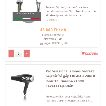
Fodrász fejmosó, hajmosó csaptelep
porcelános hajmosóhoz. Prémium termék.
Minden típusú, a fodrászatban...
Részletek »
48 889 Ft / db
( Nettó ár: 38 495 Ft )
Kiszerelés: 1 db
Egységár: 48889 Ft / db
-
+
KOSÁRBA
Professzionális Ionos fodrász
hajszárító gép LIM-HAIR-SK6.0
Ionic Tourmaline 2400w
Fekete+Ajándék
Professzionális Ionos Hajszárító Akció!
Ajándék, 1db Bristles gyors csipesz. A...