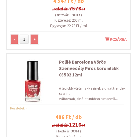
4 547 Ft / db
7578
Eredeti ár:
Ft
( Nettó ár: 3 580 Ft )
Kiszerelés: 200 ml
Egységár: 22.73 Ft / ml
-
+
KOSÁRBA
Pollié Barcelona Vörös
Szenvedély Piros körömlakk
03502 12ml
A legjobb körömlakk színek a divat trendek
szerint
változnak, kínálatunkban népszerű...
Részletek »
486 Ft / db
1216
Eredeti ár:
Ft
( Nettó ár: 383 Ft )
Kiszerelés: 1 db