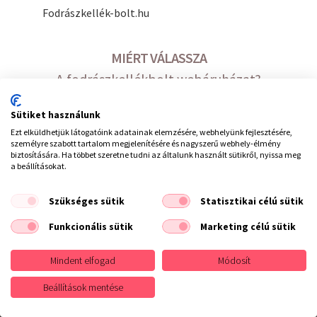
Fodrászkellék-bolt.hu
MIÉRT VÁLASSZA
A fodrászkellékbolt webáruházat?
------------------------------
Sütiket használunk
25 év Fodrászkellékes
Ezt elküldhetjük látogatóink adatainak elemzésére, webhelyünk fejlesztésére,
személyre szabott tartalom megjelenítésére és nagyszerű webhely-élmény
szakmai tapasztalat
biztosítására. Ha többet szeretne tudni az általunk használt sütikről, nyissa meg
a beállításokat.
100%-ig magyar cég
A legjobb minőséget
Szükséges sütik
Statisztikai célú sütik
gyártók termékei
Funkcionális sütik
Marketing célú sütik
-----------------------------
Mindent elfogad
Módosít
Beállítások mentése
hírlevél feliratkozás