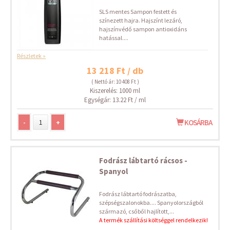
SLS mentes Sampon festett és
színezett hajra. Hajszínt lezáró,
hajszínvédő sampon antioxidáns
hatással....
Részletek »
13 218 Ft / db
( Nettó ár: 10 408 Ft )
Kiszerelés: 1000 ml
Egységár: 13.22 Ft / ml
-
+
KOSÁRBA
Fodrász lábtartó rácsos -
Spanyol
Fodrász lábtartó fodrászatba,
szépségszalonokba.... Spanyolországból
származó, csőből hajlított,...
A termék szállítási költséggel rendelkezik!