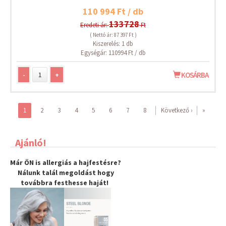
110 994 Ft / db
133728
Eredeti ár:
Ft
( Nettó ár: 87 397 Ft )
Kiszerelés: 1 db
Egységár: 110994 Ft / db
-
+
KOSÁRBA
1
2
3
4
5
6
7
8
Következő ›
»
Ajánló!
Már ÖN is allergiás a hajfestésre?
Nálunk talál megoldást hogy
továbbra
festhesse haját
!