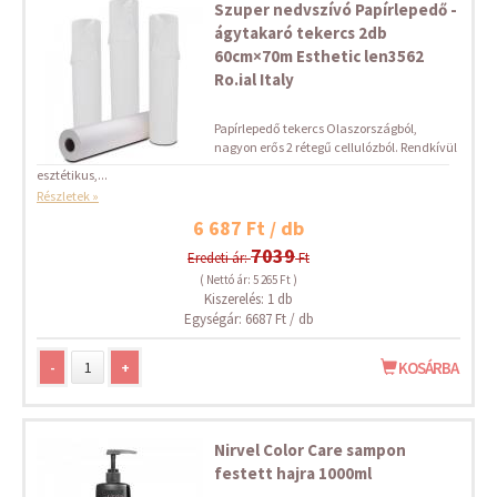
Szuper nedvszívó Papírlepedő -
ágytakaró tekercs 2db
60cm×70m Esthetic len3562
Ro.ial Italy
Papírlepedő tekercs Olaszországból,
nagyon erős 2 rétegű cellulózból. Rendkívül
esztétikus,...
Részletek »
6 687 Ft / db
7039
Eredeti ár:
Ft
( Nettó ár: 5 265 Ft )
Kiszerelés: 1 db
Egységár: 6687 Ft / db
-
+
KOSÁRBA
Nirvel Color Care sampon
festett hajra 1000ml