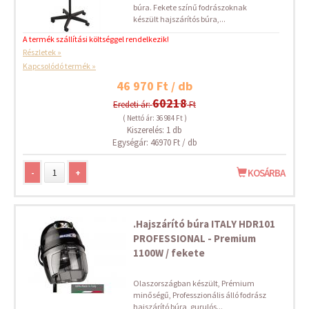
búra. Fekete színű fodrászoknak
készült hajszárítós búra,...
A termék szállítási költséggel rendelkezik!
Részletek »
Kapcsolódó termék »
46 970 Ft / db
60218
Eredeti ár:
Ft
( Nettó ár: 36 984 Ft )
Kiszerelés: 1 db
Egységár: 46970 Ft / db
-
+
KOSÁRBA
.Hajszárító búra ITALY HDR101
PROFESSIONAL - Premium
1100W / fekete
Olaszországban készült, Prémium
minőségű, Professzionális álló fodrász
hajszárító búra, gurulós...