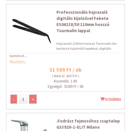
Professzionális hajvasaló
digitális kijelzővel Fekete
ES06138/50 110mm hosszú
Tourmalin lappal
Hajvasaló 110mm hosszú Tourmalin Ion
kerámia hajsimító lapokkal, digitális
kijelzővel....
Részletek »
31 589 Ft / db
( Nettó ár: 24 873 Ft )
Kiszerelés: 1 db
Egységár: 31589 Ft / db
-
+
KOSÁRBA
.Fodrász fejmosóhoz csaptelep
G33920-1-ELIT Milano