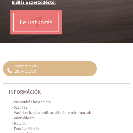
Elállás a szerződéstől
Feliratkozás
Hívjon minket :
20/942 2753
INFORMÁCIÓK
Webáruház használata
Szállítás
Vásárlási fizetési szállítási általános információk
Adatvédelem
Rólunk
Fodrász Márkák