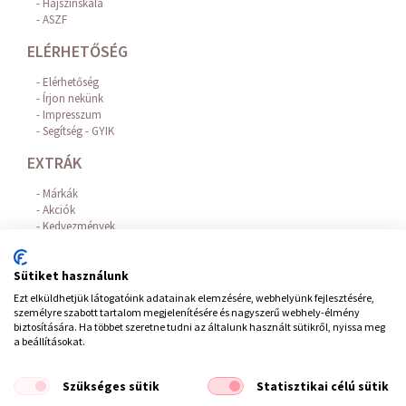
Hajszínskála
ASZF
ELÉRHETŐSÉG
Elérhetőség
Írjon nekünk
Impresszum
Segítség - GYIK
EXTRÁK
Márkák
Akciók
Kedvezmények
Hajhullás elleni hatóanyagok
Az Online Bankkártyás fizetést a BARION biztosítja!
Sütiket használunk
FIÓKOM
Ezt elküldhetjük látogatóink adatainak elemzésére, webhelyünk fejlesztésére,
személyre szabott tartalom megjelenítésére és nagyszerű webhely-élmény
Belépés / Regisztráció
biztosítására. Ha többet szeretne tudni az általunk használt sütikről, nyissa meg
Hírlevél feliratkozás
a beállításokat.
Elállás a szerződéstől
Szükséges sütik
Statisztikai célú sütik