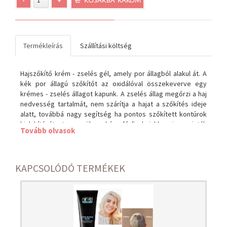
-
+
Kosárba rakom
Termékleírás
Szállítási költség
Hajszőkítő krém - zselés gél, amely por állagból alakul át. A
kék por állagú szőkítőt az oxidálóval összekeverve egy
krémes - zselés állagot kapunk. A zselés állag megőrzi a haj
nedvesség tartalmát, nem szárítja a hajat a szőkítés ideje
alatt, továbbá nagy segítség ha pontos szőkített kontúrok
kialakítását tervezzük, akár férfi hajakba is, minták
Tovább olvasok
készítéséhez. A legjobb eredményhez a hajszőkítő gyors,
nagyon alacsony ammónia tartalommal, sárgulást
megakadályozó kék pigmentekkel, komplex hajápolókkal
készül.
KAPCSOLÓDÓ TERMÉKEK
Por állagból, az oxidálóval könnyen összekeverhető. Az
elkészült elegy ezután rövid idő alatt zselés állagúvá
változik, mely rendkívüli rugalmassággal, formázhatósággal,
alaktartással, tapadással rendelkezik. Géles állaga, és
tapadása miatt nagyon pontos kontúrok kialakítására, minták