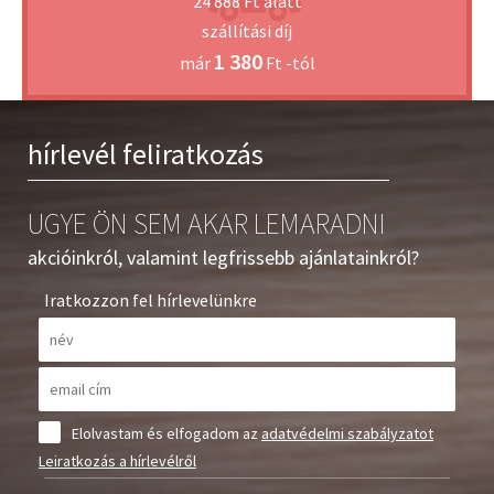
24 888 Ft alatt
mossa le a szőkítést!
szállítási díj
Figyelem! Ammónia (Amomium Hidroxide )mentes! Az
1 380
már
Ft -tól
ammonium persulfate öszetevő nem egyezik meg az
ammóniával. Az ammonium persulfate vagy ammónium -
peroxo-diszulfát egy szervetlen só. A képlete (NH4)2S2O8.
hírlevél feliratkozás
Figyelem! Csak professzionális felhasználásra! Végezze el az
érzékenységi próbákat!
UGYE ÖN SEM AKAR LEMARADNI
akcióinkról, valamint legfrissebb ajánlatainkról?
Iratkozzon fel hírlevelünkre
Elolvastam és elfogadom az
adatvédelmi szabályzatot
Leiratkozás a hírlevélről