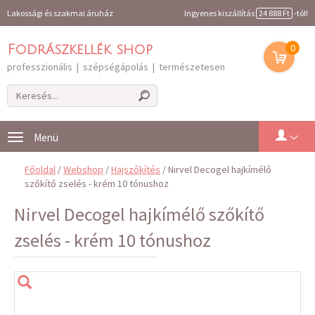
Lakossági és szakmai áruház
Ingyenes kiszállítás
24 888 Ft
-tól!
0
Fodrászkellék shop
professzionális | szépségápolás | természetesen
Toggle
navigation
Főoldal
/
Webshop
/
Hajszőkítés
/ Nirvel Decogel hajkímélő
szőkítő zselés - krém 10 tónushoz
Nirvel Decogel hajkímélő szőkítő
zselés - krém 10 tónushoz