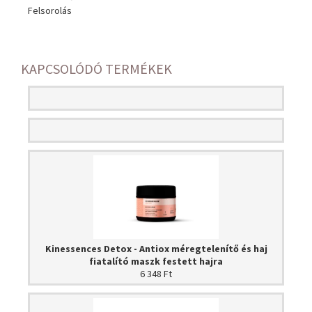
Felsorolás
KAPCSOLÓDÓ TERMÉKEK
Kinessences Detox - Antiox méregtelenítő és haj
fiatalító maszk festett hajra
6 348 Ft