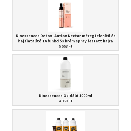
Kinessences Detox- Antiox Nectar méregtelenítő és
haj fiatalító 14 funkciós krém spray festett hajra
6 668 Ft
Kinessences Oxidáló 1000ml
4 958 Ft