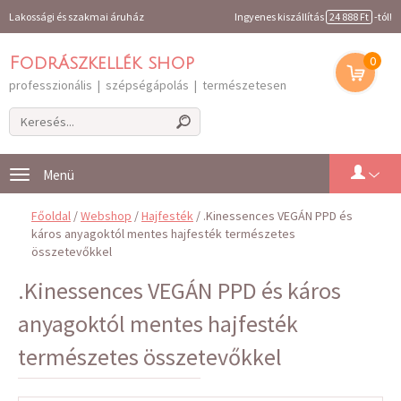
Lakossági és szakmai áruház
Ingyenes kiszállítás
24 888 Ft
-tól!
0
Fodrászkellék shop
professzionális | szépségápolás | természetesen
Toggle
navigation
Főoldal
/
Webshop
/
Hajfesték
/ .Kinessences VEGÁN PPD és
káros anyagoktól mentes hajfesték természetes
összetevőkkel
.Kinessences VEGÁN PPD és káros
anyagoktól mentes hajfesték
természetes összetevőkkel