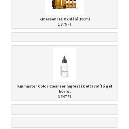
Kinessences Oxidáló 100ml
1 376 Ft
Kinmaster Color Cleanser hajfesték eltávolító gél
bőrről
3 547 Ft