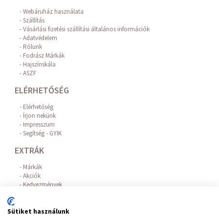
Webáruház használata
Szállítás
Vásárlási fizetési szállítási általános információk
Adatvédelem
Rólunk
Fodrász Márkák
Hajszínskála
ASZF
ELÉRHETŐSÉG
Elérhetőség
Írjon nekünk
Impresszum
Segítség - GYIK
EXTRÁK
Márkák
Akciók
Kedvezmények
Hajhullás elleni hatóanyagok
Az Online Bankkártyás fizetést a BARION biztosítja!
Sütiket használunk