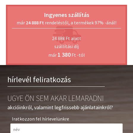
Ingyenes szállítás
már
24 888 Ft
rendeléstől, a termékek 97% -ánál!
24 888 Ft alatt
szállítási díj
1 380
már
Ft -tól
hírlevél feliratkozás
UGYE ÖN SEM AKAR LEMARADNI
akcióinkról, valamint legfrissebb ajánlatainkról?
Iratkozzon fel hírlevelünkre