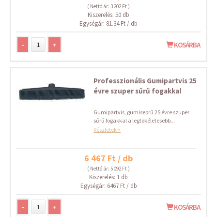
( Nettó ár: 3 202 Ft )
Kiszerelés: 50 db
Egységár: 81.34 Ft / db
-
+
KOSÁRBA
Professzionális Gumipartvis 25
évre szuper sűrű fogakkal
Gumipartvis, gumiseprű 25 évre szuper
sűrű fogakkal a legtökéletesebb...
Részletek »
6 467 Ft / db
( Nettó ár: 5 092 Ft )
Kiszerelés: 1 db
Egységár: 6467 Ft / db
-
+
KOSÁRBA