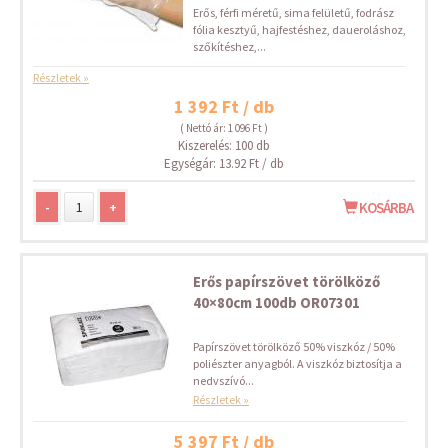
Erős, férfi méretű, sima felületű, fodrász
fólia kesztyű, hajfestéshez, daueroláshoz,
szőkítéshez,...
Részletek »
1 392 Ft / db
( Nettó ár: 1 096 Ft )
Kiszerelés: 100 db
Egységár: 13.92 Ft / db
-
+
KOSÁRBA
Erős papírszövet törölköző
40×80cm 100db OR07301
Papírszövet törölköző 50% viszkóz / 50%
poliészter anyagból. A viszkóz biztosítja a
nedvszívó...
Részletek »
5 397 Ft / db