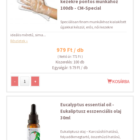
kezekre pontos munkához
100db - CM-Special
Speciálisan finom munkákhoz kialakított
újjakkal készül, erős, női kezekre
ideális méretű, sima...
Részletek »
979 Ft / db
( Nettó ár: 771 Ft )
Kiszerelés: 100 db
Egységár: 9.79 Ft / db
-
+
KOSÁRBA
Eucalyptus essential oil -
Eukaliptusz esszenciális olaj
30ml
Eukaliptusz olaj – Karcsúsító hatású,
folyadékmegtartó, összehúzó hatású,