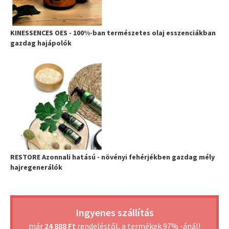
KINESSENCES OES - 100%-ban természetes olaj esszenciákban
gazdag hajápolók
RESTORE Azonnali hatású - növényi fehérjékben gazdag mély
hajregenerálók
Ingyenes szállítás
már
24 888 Ft
rendeléstől, a termékek 97% -ánál!