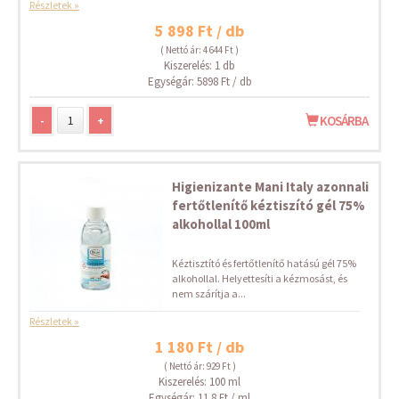
Részletek »
5 898 Ft / db
( Nettó ár: 4 644 Ft )
Kiszerelés: 1 db
Egységár: 5898 Ft / db
-
+
KOSÁRBA
Higienizante Mani Italy azonnali
fertőtlenítő kéztiszító gél 75%
alkohollal 100ml
Kéztisztító és fertőtlenítő hatású gél 75%
alkohollal. Helyettesíti a kézmosást, és
nem szárítja a...
Részletek »
1 180 Ft / db
( Nettó ár: 929 Ft )
Kiszerelés: 100 ml
Egységár: 11.8 Ft / ml