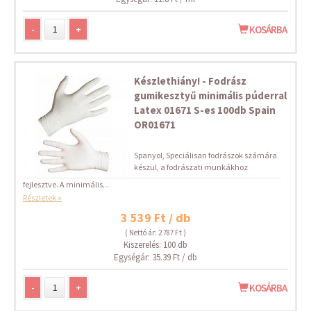
-
+
KOSÁRBA
Készlethiány! - Fodrász
gumikesztyű minimális púderral
Latex 01671 S-es 100db Spain
OR01671
Spanyol, Speciálisan fodrászok számára
készül, a fodrászati munkákhoz
fejlesztve. A minimális...
Részletek »
3 539 Ft / db
( Nettó ár: 2 787 Ft )
Kiszerelés: 100 db
Egységár: 35.39 Ft / db
-
+
KOSÁRBA