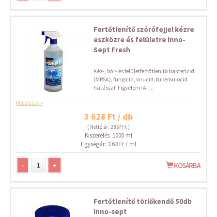
Fertőtlenítő szórófejjel kézre
eszközre és felületre Inno-
Sept Fresh
Kéz-, bőr- és felületfertőtlenítő baktericid
(MRSA), fungicid, virucid, tuberkulocid
hatással. Figyelem! A -...
Részletek »
3 628 Ft / db
( Nettó ár: 2 857 Ft )
Kiszerelés: 1000 ml
Egységár: 3.63 Ft / ml
-
+
KOSÁRBA
Fertőtlenítő törlőkendő 50db
Inno-sept