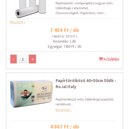
Papírlepedő, vízlepergetős nagyon erős
többrétegű cellulózból,
Olaszországból. Higiénikus, nem...
Részletek »
7 459 Ft / db
( Nettó ár: 5 873 Ft )
Kiszerelés: 1 db
Egységár: 7459 Ft / db
-
+
KOSÁRBA
Papírtörölköző 40×50cm 50db -
Ro.ial Italy
Papírtörölköző erős, többrétegű papírból,
rendkívüli...
Részletek »
4 067 Ft / db