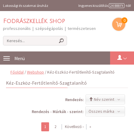
Lakossági és szakmai áruház
Ingyenes kiszállítás
24 888 Ft
-tól!
0
Fodrászkellék shop
professzionális | szépségápolás | természetesen
Toggle
navigation
Főoldal
/
Webshop
/ Kéz-Eszköz-Fertőtlenítő-Szagtalanító
Kéz-Eszköz-Fertőtlenítő-Szagtalanító
Név szerint
Rendezés:
Összes márka
Rendezés - Márkák - szerint:
1
2
Következő ›
»