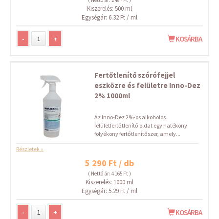
( Nettó ár: 2 487 Ft )
Kiszerelés: 500 ml
Egységár: 6.32 Ft / ml
-
+
KOSÁRBA
Fertőtlenítő szórófejjel
eszközre és felületre Inno-Dez
2% 1000ml
Az Inno-Dez 2%-os alkoholos
felületfertőtlenítő oldat egy hatékony
folyékony fertőtlenítőszer, amely...
Részletek »
5 290 Ft / db
( Nettó ár: 4 165 Ft )
Kiszerelés: 1000 ml
Egységár: 5.29 Ft / ml
-
+
KOSÁRBA