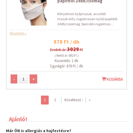
papírból 24db/csomag
Kényelmes Szájmaszk, arcvédő
maszk erős, rugalmasan nyúló papírból
24db/csoomag. Speciális rugalmas...
Részletek »
878 Ft / db
3029
Eredeti ár:
Ft
( Nettó ár: 692 Ft )
Kiszerelés: 1 db
Egységár: 878 Ft / db
-
+
KOSÁRBA
1
2
Következő ›
»
Ajánló!
Már ÖN is allergiás a hajfestésre?