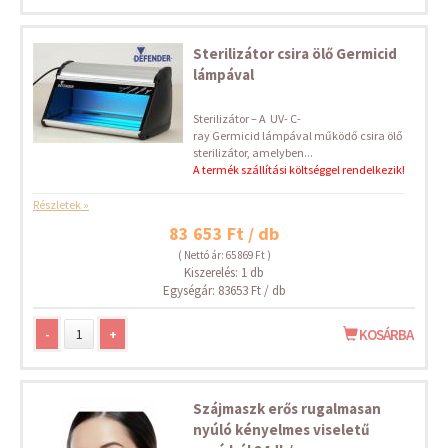
Sterilizátor csira ölő Germicid
lámpával
Sterilizátor – A UV- C-
ray Germicid lámpával működő csira ölő
sterilizátor, amelyben...
A termék szállítási költséggel rendelkezik!
Részletek »
83 653 Ft / db
( Nettó ár: 65 869 Ft )
Kiszerelés: 1 db
Egységár: 83653 Ft / db
-
+
KOSÁRBA
Szájmaszk erős rugalmasan
nyúló kényelmes viseletű