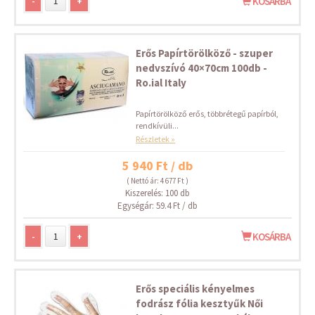
-
+
KOSÁRBA
Erős Papírtörölköző - szuper
nedvszívó 40×70cm 100db -
Ro.ial Italy
Papírtörölköző erős, többrétegű papírból,
rendkívüli...
Részletek »
5 940 Ft / db
( Nettó ár: 4 677 Ft )
Kiszerelés: 100 db
Egységár: 59.4 Ft / db
-
+
KOSÁRBA
Erős speciális kényelmes
fodrász fólia kesztyűk Női