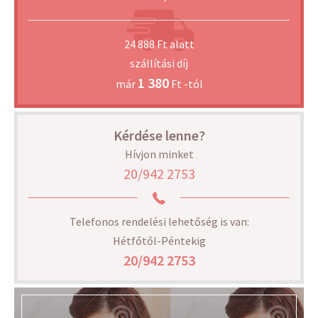
24 888 Ft alatt
szállítási díj
1 380
már
Ft -tól
Kérdése lenne?
Hívjon minket
20/942 2753
Telefonos rendelési lehetőség is van:
Hétfőtől-Péntekig
20/942 2753