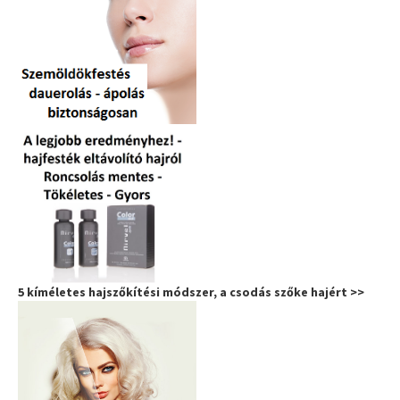
5 kíméletes hajszőkítési módszer, a csodás szőke hajért >>