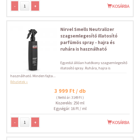
-
+
KOSÁRBA
Nirvel Smells Neutralizer
szagsemlegesítő illatosító
parfümös spray - hajra és
ruhára is használható
Egyedül állóan hatékony szagsemlegesítő
illatosító spray. Ruhára, hajra is
használható. Minden fajta...
Részletek »
3 999 Ft / db
( Nettó ár: 3 149 Ft )
Kiszerelés: 250 ml
Egységár: 16 Ft / ml
-
+
KOSÁRBA