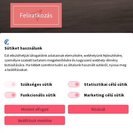
Feliratkozás
Sütiket használunk
Ezt elküldhetjük látogatóink adatainak elemzésére, webhelyünk fejlesztésére,
Hívjon minket :
személyre szabott tartalom megjelenítésére és nagyszerű webhely-élmény
20/942 2753
biztosítására. Ha többet szeretne tudni az általunk használt sütikről, nyissa meg
a beállításokat.
Szükséges sütik
Statisztikai célú sütik
INFORMÁCIÓK
Funkcionális sütik
Marketing célú sütik
Webáruház használata
Szállítás
Vásárlási fizetési szállítási általános információk
Mindent elfogad
Módosít
Adatvédelem
Rólunk
Beállítások mentése
Fodrász Márkák
Hajszínskála
ASZF