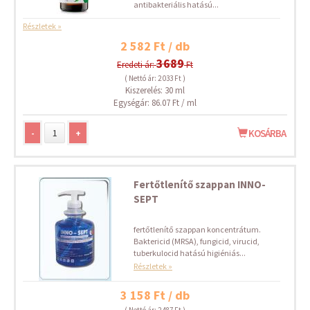
antibakteriális hatású...
Részletek »
2 582 Ft / db
3689
Eredeti ár:
Ft
( Nettó ár: 2 033 Ft )
Kiszerelés: 30 ml
Egységár: 86.07 Ft / ml
-
+
KOSÁRBA
Fertőtlenítő szappan INNO-
SEPT
fertőtlenítő szappan koncentrátum.
Baktericid (MRSA), fungicid, virucid,
tuberkulocid hatású higiéniás...
Részletek »
3 158 Ft / db