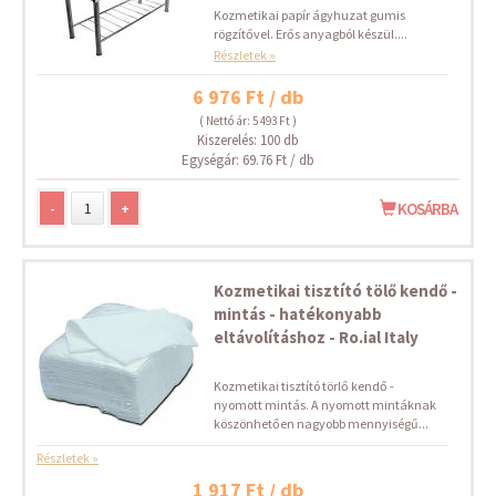
Kozmetikai papír ágyhuzat gumis
rögzítővel. Erős anyagból készül....
Részletek »
6 976 Ft / db
( Nettó ár: 5 493 Ft )
Kiszerelés: 100 db
Egységár: 69.76 Ft / db
-
+
KOSÁRBA
Kozmetikai tisztító tölő kendő -
mintás - hatékonyabb
eltávolításhoz - Ro.ial Italy
Kozmetikai tisztító törlő kendő -
nyomott mintás. A nyomott mintáknak
köszönhetően nagyobb mennyiségű...
Részletek »
1 917 Ft / db