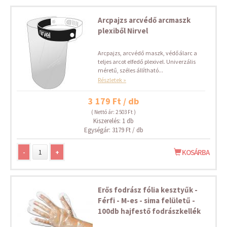
Arcpajzs arcvédő arcmaszk
plexiből Nirvel
Arcpajzs, arcvédő maszk, védőálarc a
teljes arcot elfedő plexivel. Univerzális
méretű, széles állítható...
Részletek »
3 179 Ft / db
( Nettó ár: 2 503 Ft )
Kiszerelés: 1 db
Egységár: 3179 Ft / db
-
+
KOSÁRBA
Erős fodrász fólia kesztyűk -
Férfi - M-es - sima felületű -
100db hajfestő fodrászkellék