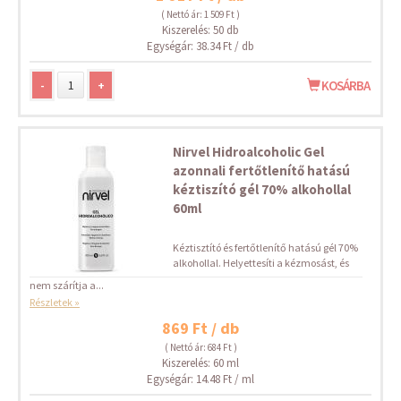
( Nettó ár: 1 509 Ft )
Kiszerelés: 50 db
Egységár: 38.34 Ft / db
-
+
KOSÁRBA
Nirvel Hidroalcoholic Gel
azonnali fertőtlenítő hatású
kéztiszító gél 70% alkohollal
60ml
Kéztisztító és fertőtlenítő hatású gél 70%
alkohollal. Helyettesíti a kézmosást, és
nem szárítja a...
Részletek »
869 Ft / db
( Nettó ár: 684 Ft )
Kiszerelés: 60 ml
Egységár: 14.48 Ft / ml