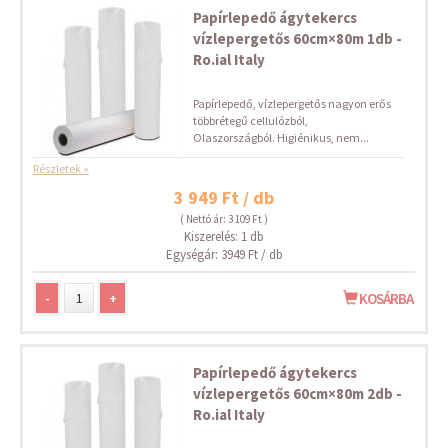
Papírlepedő ágytekercs
vízlepergetős 60cm×80m 1db -
Ro.ial Italy
Papírlepedő, vízlepergetős nagyon erős
többrétegű cellulózból,
Olaszországból. Higiénikus, nem...
Részletek »
3 949 Ft / db
( Nettó ár: 3 109 Ft )
Kiszerelés: 1 db
Egységár: 3949 Ft / db
-
+
KOSÁRBA
Papírlepedő ágytekercs
vízlepergetős 60cm×80m 2db -
Ro.ial Italy