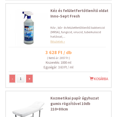
Kéz és felületfertőtlenítő oldat
Inno-Sept Fresh
Kéz-, bőr- és felületfertőtlenítő baktericid
(MRSA), fungicid, virucid, tuberkulocid
hatással,...
Részletek »
3 628 Ft / db
( Nettó ár: 2 857 Ft )
Kiszerelés: 1000 ml
Egységár: 3.63 Ft / ml
-
+
KOSÁRBA
Kozmetikai papír ágyhuzat
gumis rögzítővel 10db
210×80cm