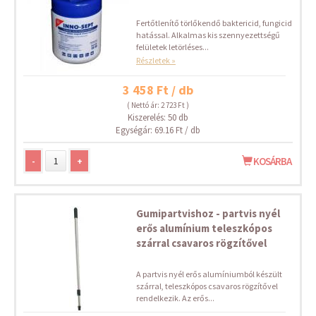
Fertőtlenítő törlőkendő baktericid, fungicid
hatással. Alkalmas kis szennyezettségű
felületek letörléses...
Részletek »
3 458 Ft / db
( Nettó ár: 2 723 Ft )
Kiszerelés: 50 db
Egységár: 69.16 Ft / db
-
+
KOSÁRBA
Gumipartvishoz - partvis nyél
erős alumínium teleszkópos
szárral csavaros rögzítővel
A partvis nyél erős alumíniumból készült
szárral, teleszkópos csavaros rögzítővel
rendelkezik. Az erős...