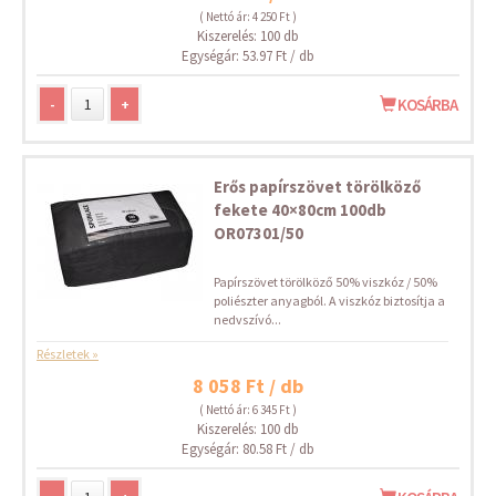
( Nettó ár: 4 250 Ft )
Kiszerelés: 100 db
Egységár: 53.97 Ft / db
-
+
KOSÁRBA
Erős papírszövet törölköző
fekete 40×80cm 100db
OR07301/50
Papírszövet törölköző 50% viszkóz / 50%
poliészter anyagból. A viszkóz biztosítja a
nedvszívó...
Részletek »
8 058 Ft / db
( Nettó ár: 6 345 Ft )
Kiszerelés: 100 db
Egységár: 80.58 Ft / db