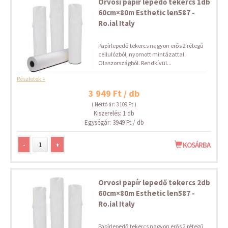
Orvosi papír lepedő tekercs 1db
60cm×80m Esthetic len587 -
Ro.ial Italy
Papírlepedő tekercs nagyon erős 2 rétegű
cellulózból, nyomott mintázattal
Olaszországból. Rendkívül...
Részletek »
3 949 Ft / db
( Nettó ár: 3 109 Ft )
Kiszerelés: 1 db
Egységár: 3949 Ft / db
-
+
KOSÁRBA
Orvosi papír lepedő tekercs 2db
60cm×80m Esthetic len587 -
Ro.ial Italy
Papírlepedő tekercs nagyon erős 2 rétegű