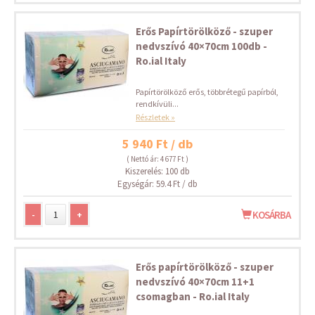
Erős Papírtörölköző - szuper
nedvszívó 40×70cm 100db -
Ro.ial Italy
Papírtörölköző erős, többrétegű papírból,
rendkívüli...
Részletek »
5 940 Ft / db
( Nettó ár: 4 677 Ft )
Kiszerelés: 100 db
Egységár: 59.4 Ft / db
-
+
KOSÁRBA
Erős papírtörölköző - szuper
nedvszívó 40×70cm 11+1
csomagban - Ro.ial Italy