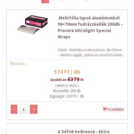
.Melírfólia lapok alumíniumból
96×70mm fodrászkellék 200db -
Procare Ultralight Special
Wraps
200db - Melírfólia melírozáshoz. 96×70mm
- Méretre vágott, prémium alumíniumból...
Részletek »
574 Ft / db
6379
Eredeti ár:
Ft
( Nettó ár: 452 Ft )
Kiszerelés: 200 db
Egységár: 2.87 Ft / db
-
+
KOSÁRBA
A Séfek kedvence - Extra