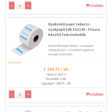
-
+
KOSÁRBA
Nyakvédő papír tekercs -
nyakpapír1db ES3140 - frizura
készítő fodrászkellék
Nyakvédő papír tekercs - nyakpapír.
100db/tekercs – A Comfort rugalmas
anyagú nyakvédő...
Részletek »
1 200 Ft / db
( Nettó ár: 945 Ft )
Kiszerelés: 1 db
Egységár: 1200 Ft / db
-
+
KOSÁRBA