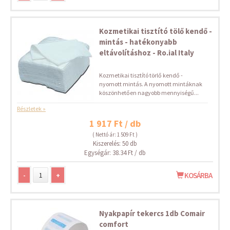
Kozmetikai tisztító tölő kendő -
mintás - hatékonyabb
eltávolításhoz - Ro.ial Italy
Kozmetikai tisztító törlő kendő -
nyomott mintás. A nyomott mintáknak
köszönhetően nagyobb mennyiségű...
Részletek »
1 917 Ft / db
( Nettó ár: 1 509 Ft )
Kiszerelés: 50 db
Egységár: 38.34 Ft / db
-
+
KOSÁRBA
Nyakpapír tekercs 1db Comair
comfort