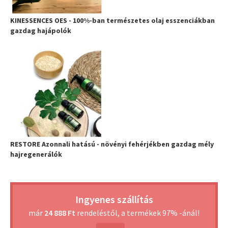
KINESSENCES OES - 100%-ban természetes olaj esszenciákban
gazdag hajápolók
RESTORE Azonnali hatású - növényi fehérjékben gazdag mély
hajregenerálók
Ingyenes szállítás
már
24 888 Ft
rendeléstől, a termékek 97% -ánál!