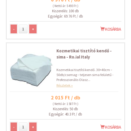
( Nettó ár: 5 493 Ft )
Kiszerelés: 100 db
Egységár: 69.76 Ft / db
-
+
KOSÁRBA
Kozmetikai tisztító kendő -
sima - Ro.ial Italy
Kozmetikai tisztító kendő. 30×40cm –
50db/csomag – teljesen sima felületű -
Professzionális Olasz...
Részletek »
2 015 Ft / db
( Nettó ár: 1 587 Ft )
Kiszerelés: 50 db
Egységár: 40.3 Ft / db
-
+
KOSÁRBA