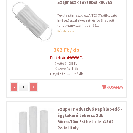
Szájmaszk textilből k00768
Textil szájmaszk. Az AITEX (Textilkutató
Intézet) által elvégzett és jóváhagyott
tanulmány szerint az II68...
Részletek »
362 Ft / db
1808
Eredeti ár:
Ft
( Nettó ár: 285 Ft )
Kiszerelés: 1 db
Egységár: 361 Ft / db
-
+
KOSÁRBA
Szuper nedvszívó Papírlepedő -
ágytakaró tekercs 2db
60cm×70m Esthetic len3562
Ro.ial Italy