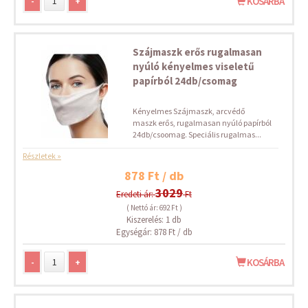
-
+
KOSÁRBA
Szájmaszk erős rugalmasan
nyúló kényelmes viseletű
papírból 24db/csomag
Kényelmes Szájmaszk, arcvédő
maszk erős, rugalmasan nyúló papírból
24db/csoomag. Speciális rugalmas...
Részletek »
878 Ft / db
3029
Eredeti ár:
Ft
( Nettó ár: 692 Ft )
Kiszerelés: 1 db
Egységár: 878 Ft / db
-
+
KOSÁRBA