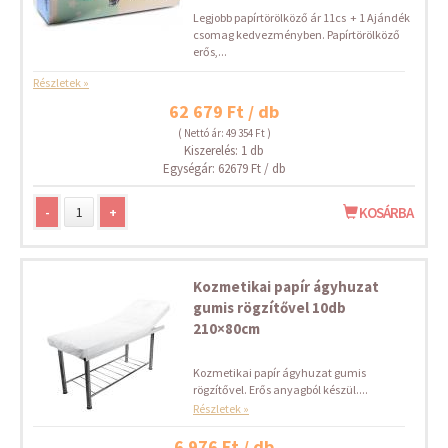
Legjobb papírtörölköző ár 11cs + 1 Ajándék
csomag kedvezményben. Papírtörölköző
erős,...
Részletek »
62 679 Ft / db
( Nettó ár: 49 354 Ft )
Kiszerelés: 1 db
Egységár: 62679 Ft / db
-
+
KOSÁRBA
Kozmetikai papír ágyhuzat
gumis rögzítővel 10db
210×80cm
Kozmetikai papír ágyhuzat gumis
rögzítővel. Erős anyagból készül....
Részletek »
6 976 Ft / db