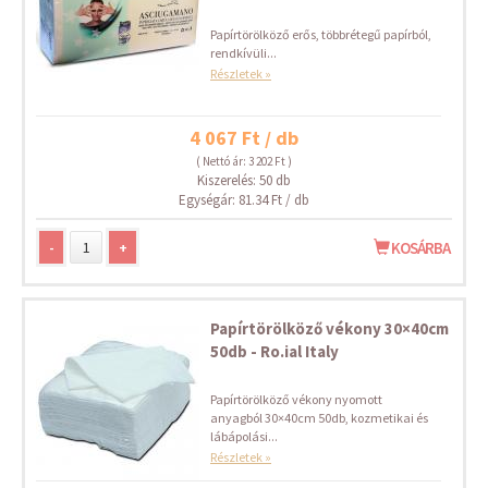
Papírtörölköző erős, többrétegű papírból,
rendkívüli...
Részletek »
4 067 Ft / db
( Nettó ár: 3 202 Ft )
Kiszerelés: 50 db
Egységár: 81.34 Ft / db
-
+
KOSÁRBA
Papírtörölköző vékony 30×40cm
50db - Ro.ial Italy
Papírtörölköző vékony nyomott
anyagból 30×40cm 50db, kozmetikai és
lábápolási...
Részletek »