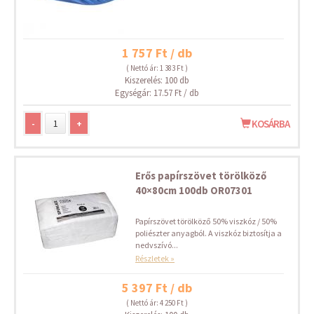
1 757 Ft / db
( Nettó ár: 1 383 Ft )
Kiszerelés: 100 db
Egységár: 17.57 Ft / db
-
+
KOSÁRBA
Erős papírszövet törölköző
40×80cm 100db OR07301
Papírszövet törölköző 50% viszkóz / 50%
poliészter anyagból. A viszkóz biztosítja a
nedvszívó...
Részletek »
5 397 Ft / db
( Nettó ár: 4 250 Ft )