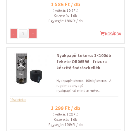
1 586 Ft / db
( Nettó ár: 1 249 Ft )
Kiszerelés: 1 db
Egységár: 1586 Ft / db
-
+
KOSÁRBA
Nyakpapír tekercs 1×100db
fekete OR06596 - frizura
készítő fodrászkellék
Nyakpapír tekercs. 100db/tekercs – A
rugalmas anyagú
nyakpapírral, minden méret...
Részletek »
1 299 Ft / db
( Nettó ár: 1 023 Ft )
Kiszerelés: 1 db
Egységár: 1299 Ft / db