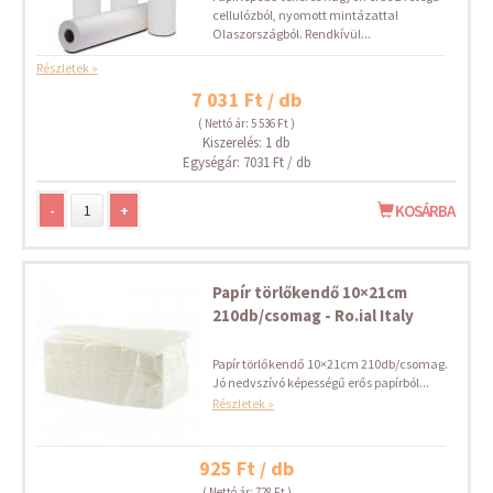
cellulózból, nyomott mintázattal
Olaszországból. Rendkívül...
Részletek »
7 031 Ft / db
( Nettó ár: 5 536 Ft )
Kiszerelés: 1 db
Egységár: 7031 Ft / db
-
+
KOSÁRBA
Papír törlőkendő 10×21cm
210db/csomag - Ro.ial Italy
Papír törlőkendő 10×21cm 210db/csomag.
Jó nedvszívó képességű erős papírból...
Részletek »
925 Ft / db
( Nettó ár: 728 Ft )