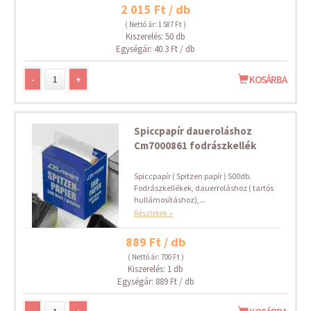
2 015 Ft / db
( Nettó ár: 1 587 Ft )
Kiszerelés: 50 db
Egységár: 40.3 Ft / db
-
+
KOSÁRBA
Spiccpapír daueroláshoz
Cm7000861 fodrászkellék
Spiccpapír ( Spitzen papír ) 500db.
Fodrászkellékek, dauerroláshoz ( tartós
hullámosításhoz),...
Részletek »
889 Ft / db
( Nettó ár: 700 Ft )
Kiszerelés: 1 db
Egységár: 889 Ft / db