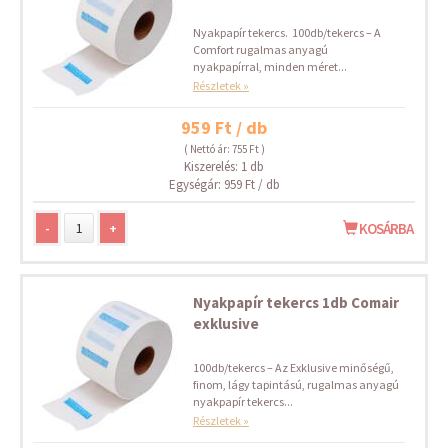
Nyakpapír tekercs. 100db/tekercs – A
Comfort rugalmas anyagú
nyakpapírral, minden méret...
Részletek »
959 Ft / db
( Nettó ár: 755 Ft )
Kiszerelés: 1 db
Egységár: 959 Ft / db
-
+
KOSÁRBA
Nyakpapír tekercs 1db Comair
exklusive
100db/tekercs – Az Exklusive minőségű,
finom, lágy tapintású, rugalmas anyagú
nyakpapír tekercs...
Részletek »