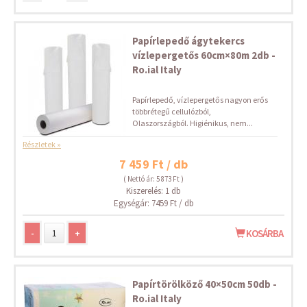
Papírlepedő ágytekercs
vízlepergetős 60cm×80m 2db -
Ro.ial Italy
Papírlepedő, vízlepergetős nagyon erős
többrétegű cellulózból,
Olaszországból. Higiénikus, nem...
Részletek »
7 459 Ft / db
( Nettó ár: 5 873 Ft )
Kiszerelés: 1 db
Egységár: 7459 Ft / db
-
+
KOSÁRBA
Papírtörölköző 40×50cm 50db -
Ro.ial Italy