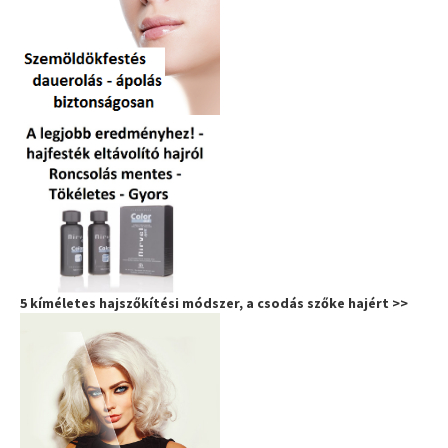
5 kíméletes hajszőkítési módszer, a csodás szőke hajért >>