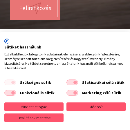
Feliratkozás
Sütiket használunk
Hívjon minket :
Ezt elküldhetjük látogatóink adatainak elemzésére, webhelyünk fejlesztésére,
20/942 2753
személyre szabott tartalom megjelenítésére és nagyszerű webhely-élmény
biztosítására. Ha többet szeretne tudni az általunk használt sütikről, nyissa meg
a beállításokat.
INFORMÁCIÓK
Szükséges sütik
Statisztikai célú sütik
Webáruház használata
Szállítás
Funkcionális sütik
Marketing célú sütik
Vásárlási fizetési szállítási általános információk
Adatvédelem
Mindent elfogad
Módosít
Rólunk
Fodrász Márkák
Hajszínskála
Beállítások mentése
ASZF