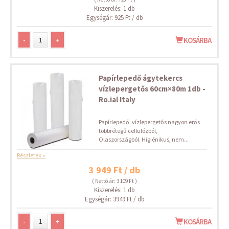
Kiszerelés: 1 db
Egységár: 925 Ft / db
-
+
KOSÁRBA
Papírlepedő ágytekercs
vízlepergetős 60cm×80m 1db -
Ro.ial Italy
Papírlepedő, vízlepergetős nagyon erős
többrétegű cellulózból,
Olaszországból. Higiénikus, nem...
Részletek »
3 949 Ft / db
( Nettó ár: 3 109 Ft )
Kiszerelés: 1 db
Egységár: 3949 Ft / db
-
+
KOSÁRBA