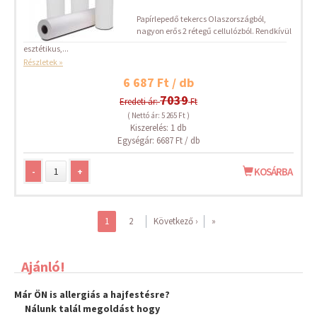
Papírlepedő tekercs Olaszországból,
nagyon erős 2 rétegű cellulózból. Rendkívül
esztétikus,...
Részletek »
6 687 Ft / db
7039
Eredeti ár:
Ft
( Nettó ár: 5 265 Ft )
Kiszerelés: 1 db
Egységár: 6687 Ft / db
-
+
KOSÁRBA
1
2
Következő ›
»
Ajánló!
Már ÖN is allergiás a hajfestésre?
Nálunk talál megoldást hogy