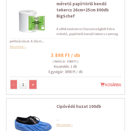
méretű papírtörlő kendő
tekercs 26cm×25cm 800db
BigSchef
A séfek kedvence Olaszországból! Extra
méretű, papírtörlő kendő tekercs csomag
perforációval. A 26cm...
Részletek »
3 898 Ft / db
( Nettó ár: 3 069 Ft )
Kiszerelés: 1 db
Egységár: 3898 Ft / db
-
+
KOSÁRBA
Cipővédő huzat 100db
...
Részletek »