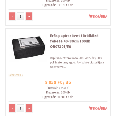
Kiszerelés: 100 db
Egységár: 53.97 Ft / db
-
+
KOSÁRBA
Erős papírszövet törölköző
fekete 40×80cm 100db
OR07301/50
Papírszövet törölköző 50% viszkóz / 50%
poliészter anyagból. A viszkóz biztosítja a
nedvszívó...
Részletek »
8 058 Ft / db
( Nettó ár: 6 345 Ft )
Kiszerelés: 100 db
Egységár: 80.58 Ft / db
-
+
KOSÁRBA