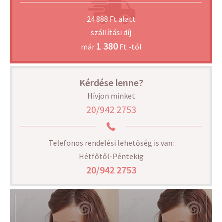
24 888 Ft alatt
szállítási díj
1 380
már
Ft -tól
Kérdése lenne?
Hívjon minket
20/942 2753
Telefonos rendelési lehetőség is van:
Hétfőtől-Péntekig
20/942 2753