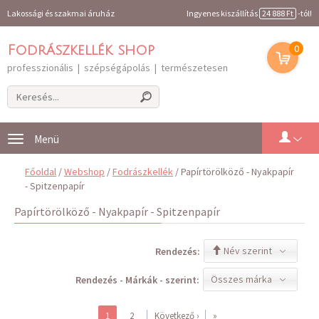
Lakossági és szakmai áruház
Ingyenes kiszállítás
24 888 Ft
-tól!
0
Fodrászkellék shop
professzionális | szépségápolás | természetesen
Toggle
navigation
Főoldal
/
Webshop
/
Fodrászkellék
/ Papírtörölköző - Nyakpapír
- Spitzenpapír
Papírtörölköző - Nyakpapír - Spitzenpapír
Név szerint
Rendezés:
Összes márka
Rendezés - Márkák - szerint:
1
2
Következő ›
»