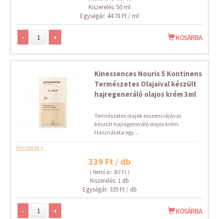
Kiszerelés: 50 ml
Egységár: 44.78 Ft / ml
-
+
KOSÁRBA
Kinessences Nouris 5 Kontinens
Természetes Olajaival készült
hajregeneráló olajos krém 3ml
Természetes olajok esszenciájával
készült hajregeneráló olajos krém.
Használata egy...
Részletek »
339 Ft / db
( Nettó ár: 267 Ft )
Kiszerelés: 1 db
Egységár: 339 Ft / db
-
+
KOSÁRBA