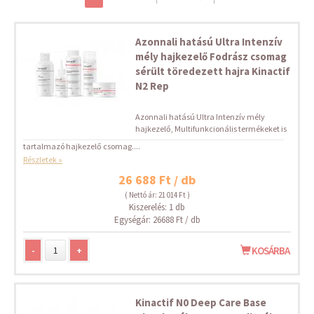
Azonnali hatású Ultra Intenzív
mély hajkezelő Fodrász csomag
sérült töredezett hajra Kinactif
N2 Rep
Azonnali hatású Ultra Intenzív mély
hajkezelő, Multifunkcionális termékeket is
tartalmazó hajkezelő csomag....
Részletek »
26 688 Ft / db
( Nettó ár: 21 014 Ft )
Kiszerelés: 1 db
Egységár: 26688 Ft / db
-
+
KOSÁRBA
Kinactif N0 Deep Care Base