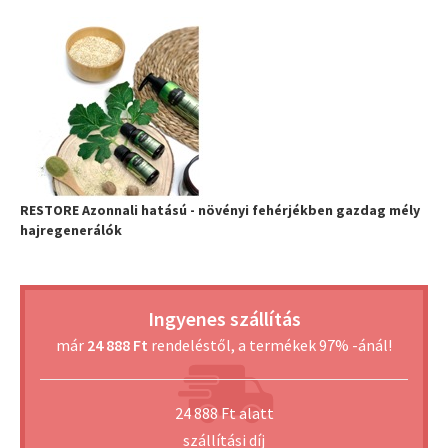
RESTORE Azonnali hatású - növényi fehérjékben gazdag mély
hajregenerálók
Ingyenes szállítás
már
24 888 Ft
rendeléstől, a termékek 97% -ánál!
24 888 Ft alatt
szállítási díj