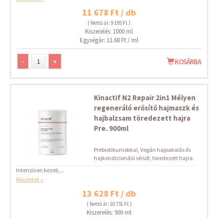
11 678 Ft / db
( Nettó ár: 9 195 Ft )
Kiszerelés: 1000 ml
Egységár: 11.68 Ft / ml
-
+
KOSÁRBA
Kinactif N2 Repair 2in1 Mélyen
regeneráló erősítő hajmaszk és
hajbalzsam töredezett hajra
Pre. 900ml
Prebiotikumokkal, Vegán hajpakolás és
hajkondicionáló sérült, töredezett hajra.
Intenzíven kezeli,...
Részletek »
13 628 Ft / db
( Nettó ár: 10 731 Ft )
Kiszerelés: 900 ml