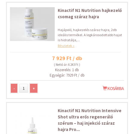
Kinactif N1 Nutrition hajkezelő
csomag száraz hajra
Hajápoló, hajkezelés száraz hajra, 2db
ideális termékel. A legkárosodottabb hajat
is hidratálja,...
Részletek »
7 929 Ft / db
( Nettó ár: 6 243 Ft )
Kiszerelés: 1 db
Egységár: 7929 Ft / db
-
+
KOSÁRBA
Kinactif N1 Nutrition Intensive
Shot ultra erős regeneráló
szérum – haj injekció száraz
hajra Pro...