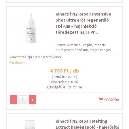
Kinactif N2 Repair Intensive
Shot ultra erős regeneráló
szérum – haj injekció
töredezett hajra Pr...
Prebiotikumokkal, Vegán, intenzív
hajregeneráló szérum, mely a magas
koncentrációjú aktív összetevőinek...
Részletek »
4 769 Ft / db
( Nettó ár: 3 755 Ft )
Kiszerelés: 100 ml
Egységár: 47.69 Ft / ml
-
+
KOSÁRBA
Kinactif N2 Repair Melting
Extract hajvégápoló - hajerősítő