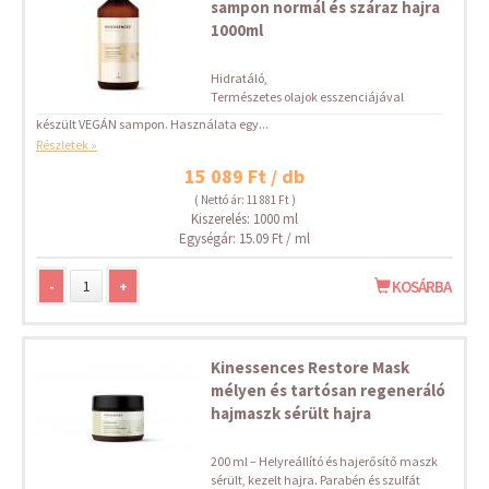
sampon normál és száraz hajra
1000ml
Hidratáló,
Természetes olajok esszenciájával
készült VEGÁN sampon. Használata egy...
Részletek »
15 089 Ft / db
( Nettó ár: 11 881 Ft )
Kiszerelés: 1000 ml
Egységár: 15.09 Ft / ml
-
+
KOSÁRBA
Kinessences Restore Mask
mélyen és tartósan regeneráló
hajmaszk sérült hajra
200 ml – Helyreállító és hajerősítő maszk
sérült, kezelt hajra. Parabén és szulfát