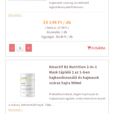
hajkezelő csomag. Az elérhető
leghatékonyabb Prémium...
Részletek »
30 149 Ft / db
( Nettó ár: 23 739 Ft )
Kiszerelés: 1 db
Egységár: 30149 Ft / db
-
+
KOSÁRBA
Kinactif N1 Nutrition 2-In-1
Mask tápláló 2 az 1-ben
hajkondicionáló és hajmaszk
száraz hajra 900ml
Prebiotikumokkal, Vegán hajmaszk és
hajbalzsam egyben, mely intenzíven kezeli
a száraz, dehidratált hajat. Több...
Részletek »