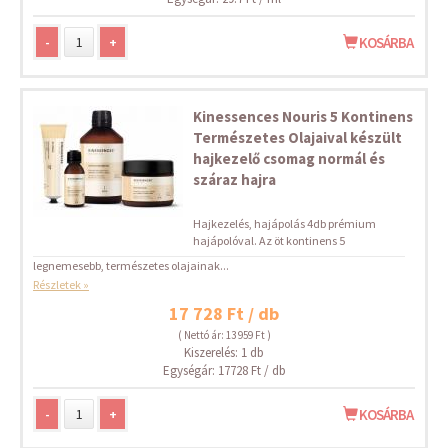
-
+
KOSÁRBA
Kinessences Nouris 5 Kontinens
Természetes Olajaival készült
hajkezelő csomag normál és
száraz hajra
Hajkezelés, hajápolás 4db prémium
hajápolóval. Az öt kontinens 5
legnemesebb, természetes olajainak...
Részletek »
17 728 Ft / db
( Nettó ár: 13 959 Ft )
Kiszerelés: 1 db
Egységár: 17728 Ft / db
-
+
KOSÁRBA