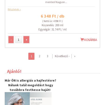
mentes! Nagyon...
Részletek »
6 348 Ft / db
( Nettó ár: 4 998 Ft )
Kiszerelés: 200 ml
Egységár: 31.74 Ft / ml
-
+
KOSÁRBA
1
2
3
Következő ›
»
Ajánló!
Már ÖN is allergiás a hajfestésre?
Nálunk talál megoldást hogy
továbbra
festhesse haját
!