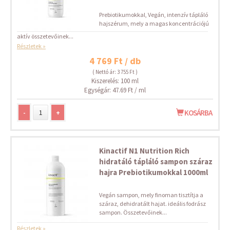
Prebiotikumokkal, Vegán, intenzív tápláló
hajszérum, mely a magas koncentrációjú
aktív összetevőinek...
Részletek »
4 769 Ft / db
( Nettó ár: 3 755 Ft )
Kiszerelés: 100 ml
Egységár: 47.69 Ft / ml
-
+
KOSÁRBA
Kinactif N1 Nutrition Rich
hidratáló tápláló sampon száraz
hajra Prebiotikumokkal 1000ml
Vegán sampon, mely finoman tisztítja a
száraz, dehidratált hajat. ideális fodrász
sampon. Összetevőinek...
Részletek »