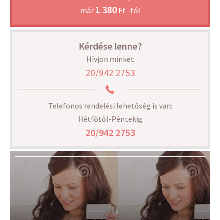
1 380
már
Ft -tól
Kérdése lenne?
Hívjon minket
20/942 2753
Telefonos rendelési lehetőség is van:
Hétfőtől-Péntekig
20/942 2753