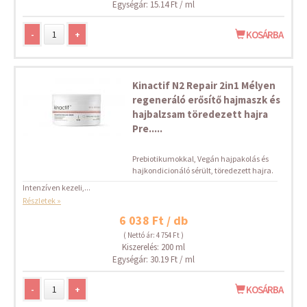
Egységár: 15.14 Ft / ml
-
+
KOSÁRBA
Kinactif N2 Repair 2in1 Mélyen
regeneráló erősítő hajmaszk és
hajbalzsam töredezett hajra
Pre.....
Prebiotikumokkal, Vegán hajpakolás és
hajkondicionáló sérült, töredezett hajra.
Intenzíven kezeli,...
Részletek »
6 038 Ft / db
( Nettó ár: 4 754 Ft )
Kiszerelés: 200 ml
Egységár: 30.19 Ft / ml
-
+
KOSÁRBA