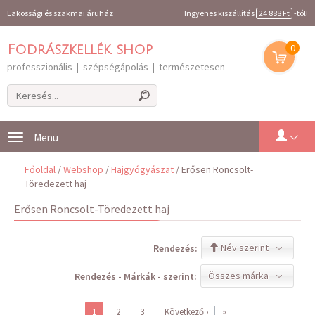
Lakossági és szakmai áruház
Ingyenes kiszállítás
24 888 Ft
-tól!
0
Fodrászkellék shop
professzionális | szépségápolás | természetesen
Toggle
navigation
Főoldal
/
Webshop
/
Hajgyógyászat
/ Erősen Roncsolt-
Töredezett haj
Erősen Roncsolt-Töredezett haj
Név szerint
Rendezés:
Összes márka
Rendezés - Márkák - szerint:
1
2
3
Következő ›
»