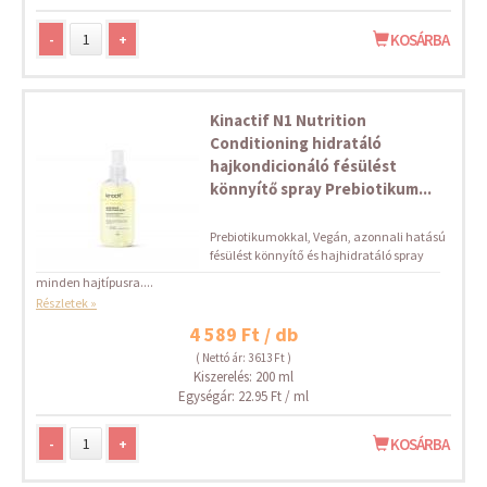
-
+
KOSÁRBA
Kinactif N1 Nutrition
Conditioning hidratáló
hajkondicionáló fésülést
könnyítő spray Prebiotikum...
Prebiotikumokkal, Vegán, azonnali hatású
fésülést könnyítő és hajhidratáló spray
minden hajtípusra....
Részletek »
4 589 Ft / db
( Nettó ár: 3 613 Ft )
Kiszerelés: 200 ml
Egységár: 22.95 Ft / ml
-
+
KOSÁRBA