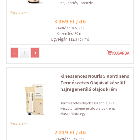
hajkezelés, intenzív...
Részletek »
3 369 Ft / db
( Nettó ár: 2 653 Ft )
Kiszerelés: 30 ml
Egységár: 112.3 Ft / ml
-
+
KOSÁRBA
Kinessences Nouris 5 Kontinens
Természetes Olajaival készült
hajregeneráló olajos krém
Természetes olajok esszenciájával
készült hajregeneráló olajos krém.
Használata egy...
Részletek »
2 239 Ft / db
( Nettó ár: 1 763 Ft )