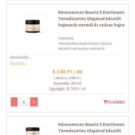
Kinessences Nouris 5 Kontinens
Természetes Olajaival készült
hajmaszk normál és száraz hajra
Hidratáló,
Természetes olajok esszenciájával
készült hajmaszk a normál és
dehidratált,...
Részletek »
6 348 Ft / db
( Nettó ár: 4 998 Ft )
Kiszerelés: 200 ml
Egységár: 31.74 Ft / ml
-
+
KOSÁRBA
Kinessences Nouris 5 Kontinens
Természetes Olajaival készült