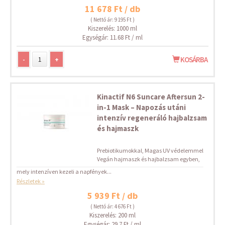
11 678 Ft / db
( Nettó ár: 9 195 Ft )
Kiszerelés: 1000 ml
Egységár: 11.68 Ft / ml
-
+
KOSÁRBA
Kinactif N6 Suncare Aftersun 2-
in-1 Mask – Napozás utáni
intenzív regeneráló hajbalzsam
és hajmaszk
Prebiotikumokkal, Magas UV védelemmel
Vegán hajmaszk és hajbalzsam egyben,
mely intenzíven kezeli a napfények...
Részletek »
5 939 Ft / db
( Nettó ár: 4 676 Ft )
Kiszerelés: 200 ml
Egységár: 29.7 Ft / ml