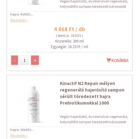
Vegán hajerősítő, és intenzíven regeneráló,
helyreállító sampon töredezett károsodott
hajra. Kettős...
Részletek »
4 868 Ft / db
( Nettó ár: 3 833 Ft )
Kiszerelés: 300 ml
Egységár: 16.23 Ft / ml
-
+
KOSÁRBA
Kinactif N2 Repair mélyen
regeneráló hajerősítő sampon
sérült töredezett hajra
Prebiotikumokkal 1000
Vegán hajerősítő, és intenzíven regeneráló,
helyreállító sampon töredezett károsodott
hajra. Ideális...
Részletek »