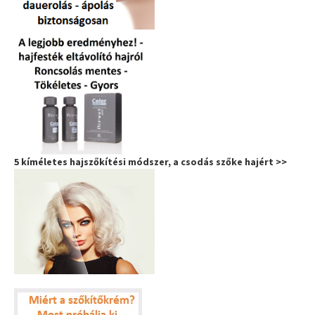
5 kíméletes hajszőkítési módszer, a csodás szőke hajért >>