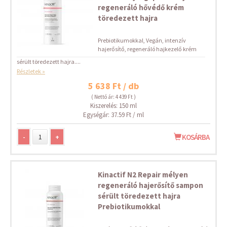
regeneráló hővédő krém
töredezett hajra
Prebiotikumokkal, Vegán, intenzív
hajerősítő, regeneráló hajkezelő krém
sérült töredezett hajra....
Részletek »
5 638 Ft / db
( Nettó ár: 4 439 Ft )
Kiszerelés: 150 ml
Egységár: 37.59 Ft / ml
-
+
KOSÁRBA
Kinactif N2 Repair mélyen
regeneráló hajerősítő sampon
sérült töredezett hajra
Prebiotikumokkal