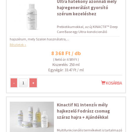
Ultra hatékony azonnali mély
hajregenerálást gyorsító
szérum kezeléshez
Prebiotikumokkal, az új KINACTIF™ Deep
Care Base egy Ultra-kondicionáló
hajszérum, mely Szalon használatra,...
Részletek »
8 368 Ft / db
( Nettó ár: 6 589 Ft )
Kiszerelés: 250 ml
Egységár: 33.47 Ft / ml
-
+
KOSÁRBA
Kinactif N1 Intenzív mély
hajkezelő Fodrász csomag
száraz hajra + Ajándékkal
Multifunkcionális termékeket is tartalmazó