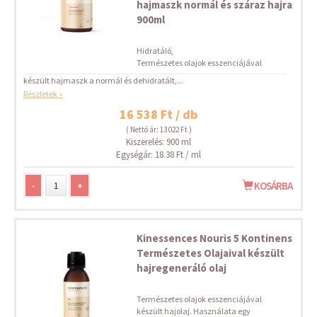
hajmaszk normál és száraz hajra
900ml
Hidratáló,
Természetes olajok esszenciájával
készült hajmaszk a normál és dehidratált,...
Részletek »
16 538 Ft / db
( Nettó ár: 13 022 Ft )
Kiszerelés: 900 ml
Egységár: 18.38 Ft / ml
-
+
KOSÁRBA
Kinessences Nouris 5 Kontinens
Természetes Olajaival készült
hajregeneráló olaj
Természetes olajok esszenciájával
készült hajolaj. Használata egy