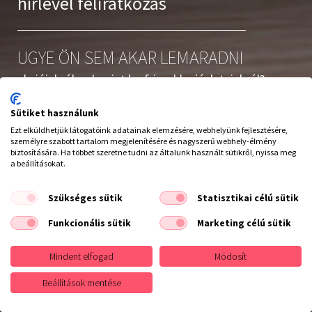
hírlevél feliratkozás
UGYE ÖN SEM AKAR LEMARADNI
akcióinkról, valamint legfrissebb ajánlatainkról?
Iratkozzon fel hírlevelünkre
Sütiket használunk
Ezt elküldhetjük látogatóink adatainak elemzésére, webhelyünk fejlesztésére,
személyre szabott tartalom megjelenítésére és nagyszerű webhely-élmény
biztosítására. Ha többet szeretne tudni az általunk használt sütikről, nyissa meg
a beállításokat.
Elolvastam és elfogadom az
adatvédelmi szabályzatot
Szükséges sütik
Statisztikai célú sütik
Leiratkozás a hírlevélről
Funkcionális sütik
Marketing célú sütik
Elállás a szerződéstől
Mindent elfogad
Módosít
Feliratkozás
Beállítások mentése