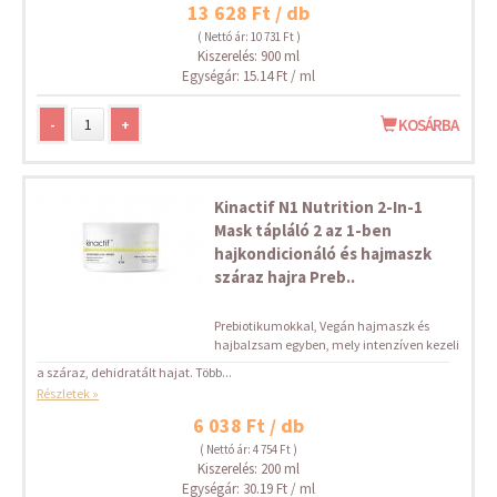
13 628 Ft / db
( Nettó ár: 10 731 Ft )
Kiszerelés: 900 ml
Egységár: 15.14 Ft / ml
-
+
KOSÁRBA
Kinactif N1 Nutrition 2-In-1
Mask tápláló 2 az 1-ben
hajkondicionáló és hajmaszk
száraz hajra Preb..
Prebiotikumokkal, Vegán hajmaszk és
hajbalzsam egyben, mely intenzíven kezeli
a száraz, dehidratált hajat. Több...
Részletek »
6 038 Ft / db
( Nettó ár: 4 754 Ft )
Kiszerelés: 200 ml
Egységár: 30.19 Ft / ml