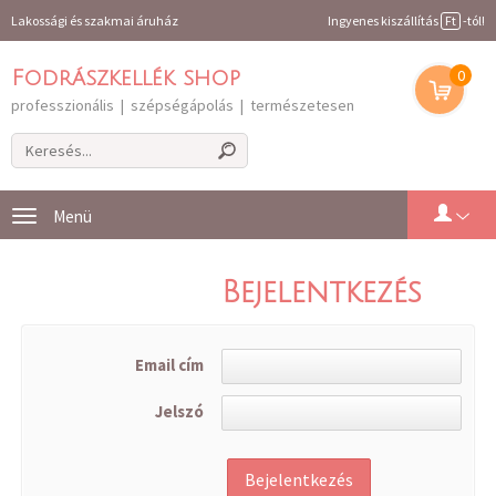
Lakossági és szakmai áruház
Ingyenes kiszállítás
Ft
-tól!
0
Fodrászkellék shop
professzionális | szépségápolás | természetesen
Toggle
navigation
Bejelentkezés
Email cím
Jelszó