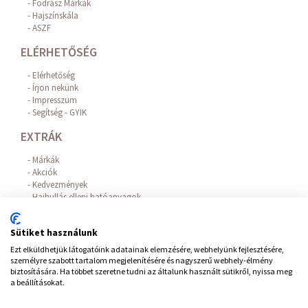
Fodrász Márkák
Hajszínskála
ASZF
ELÉRHETŐSÉG
Elérhetőség
Írjon nekünk
Impresszum
Segítség - GYIK
EXTRÁK
Márkák
Akciók
Kedvezmények
Hajhullás elleni hatóanyagok
Az Online Bankkártyás fizetést a BARION biztosítja!
FIÓKOM
Sütiket használunk
Ezt elküldhetjük látogatóink adatainak elemzésére, webhelyünk fejlesztésére,
Belépés / Regisztráció
személyre szabott tartalom megjelenítésére és nagyszerű webhely-élmény
Hírlevél feliratkozás
biztosítására. Ha többet szeretne tudni az általunk használt sütikről, nyissa meg
Elállás a szerződéstől
a beállításokat.