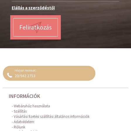
Elállás a szerződéstől
Feliratkozás
Hívjon minket :
20/942 2753
INFORMÁCIÓK
Webáruház használata
Szállítás
Vásárlási fizetési szállítási általános információk
Adatvédelem
Rólunk