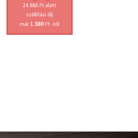
24 888 Ft alatt
szállítási díj
1 380
már
Ft -tól