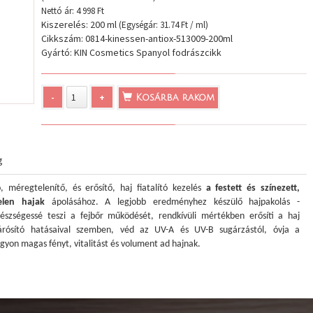
Nettó ár: 4 998 Ft
Kiszerelés: 200 ml
(Egységár: 31.74 Ft / ml)
Cikkszám: 0814-kinessen-antiox-513009-200ml
Gyártó: KIN Cosmetics Spanyol fodrászcikk
-
+
Kosárba rakom
g
ó, méregtelenítő, és erősítő, haj fiatalító kezelés
a festett és színezett,
elen hajak
ápolásához. A legjobb eredményhez készülő hajpakolás -
észségessé teszi a fejbőr működését, rendkívüli mértékben erősíti a haj
kárósító hatásaival szemben, véd az UV-A és UV-B sugárzástól, óvja a
agyon magas fényt, vitalitást és volument ad hajnak.
áltozik, és a legjobb eredményhez a hajmaszk már VEGÁN is, és továbra is
, friss gyümölcs illatú, irritáció mentes parfümmel illatosított.