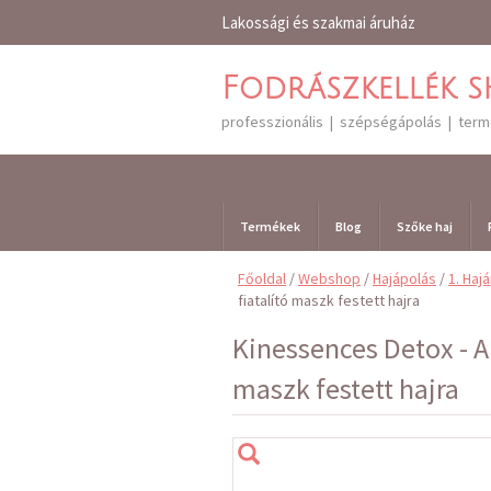
Lakossági és szakmai áruház
Fodrászkellék 
professzionális | szépségápolás | ter
Termékek
Blog
Szőke haj
Főoldal
/
Webshop
/
Hajápolás
/
1. Haj
fiatalító maszk festett hajra
Kinessences Detox - An
maszk festett hajra