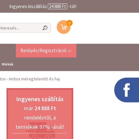
Ingyenes kiszállítás
24 888 Ft
-tól!
0
Belépés/Regisztráció
Márkák
ox - Antiox méregtelenítő és haj
Ingyenes szállítás
már
24 888 Ft
rendeléstől, a
termékek 97% -ánál!