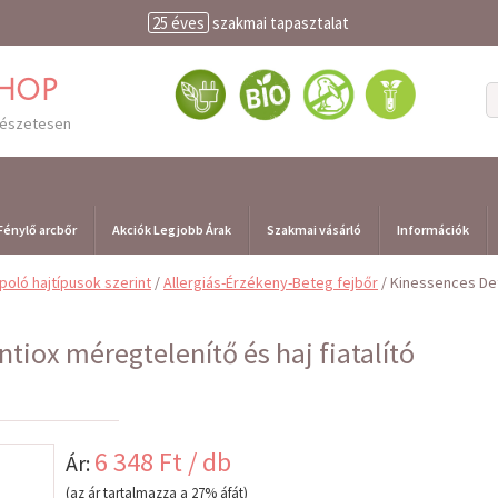
25 éves
szakmai tapasztalat
shop
mészetesen
Fénylő arcbőr
Akciók Legjobb Árak
Szakmai vásárló
Információk
ápoló hajtípusok szerint
/
Allergiás-Érzékeny-Beteg fejbőr
/ Kinessences Det
tiox méregtelenítő és haj fiatalító
6 348 Ft / db
Ár:
(az ár tartalmazza a 27% áfát)