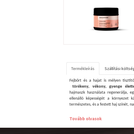
Termékleírás
Szállítási költsé
Fejbőrt és a hajat is mélyen tisztít
törékeny, vékony, gyenge élett
hajmaszk használata regenerálja, eg
ellenálló képességét a környezet 
természetes, és a festett haj színét, n
2023 -tól a Detox név - Antiox -ra v
Tovább olvasok
Szulfát, Paraben, és Szilikon mentes