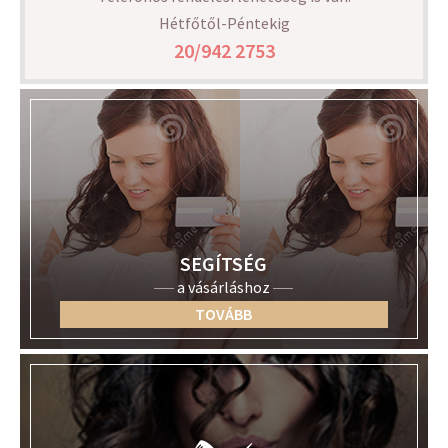
Hétfőtől-Péntekig
20/942 2753
SEGÍTSÉG
a vásárláshoz
TOVÁBB