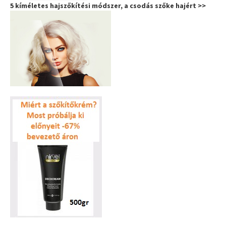
5 kíméletes hajszőkítési módszer, a csodás szőke hajért >>