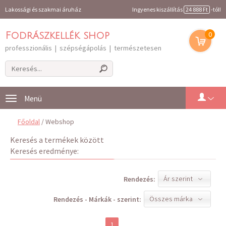
Lakossági és szakmai áruház
Ingyenes kiszállítás
24 888 Ft
-tól!
0
Fodrászkellék shop
professzionális | szépségápolás | természetesen
Toggle
navigation
Főoldal
/ Webshop
Keresés a termékek között
Keresés eredménye:
Ár szerint
Rendezés:
Összes márka
Rendezés - Márkák - szerint:
1