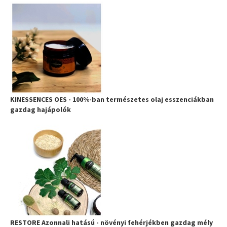
KINESSENCES OES - 100%-ban természetes olaj esszenciákban
gazdag hajápolók
RESTORE Azonnali hatású - növényi fehérjékben gazdag mély