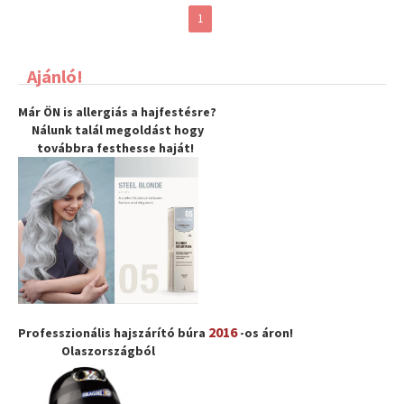
1
Ajánló!
Már ÖN is allergiás a hajfestésre?
Nálunk talál megoldást hogy
továbbra
festhesse haját
!
2016
Professzionális hajszárító búra
-os áron!
Olaszországból