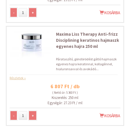
-
+
KOSÁRBA
Maxima Liss Therapy Anti-frizz
Disciplining keratinos hajmaszk
egyenes hajra 250 ml
Párataszító, göndörödést gátló hajmaszk
egyenes hajra keratinnal, kollagénnel,
hialuronsavval és avokádó...
Részletek »
6 807 Ft / db
( Nettó ár: 5 360 Ft )
Kiszerelés: 250 ml
Egységár: 27.23 Ft / ml
-
+
KOSÁRBA