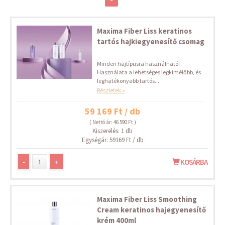
Maxima Fiber Liss keratinos
tartós hajkiegyenesítő csomag
Minden hajtípusra használható!
Használata a lehetséges legkímélőbb, és
leghatékonyabb tartós...
Részletek »
59 169 Ft / db
( Nettó ár: 46 590 Ft )
Kiszerelés: 1 db
Egységár: 59169 Ft / db
-
+
KOSÁRBA
Maxima Fiber Liss Smoothing
Cream keratinos hajegyenesítő
krém 400ml