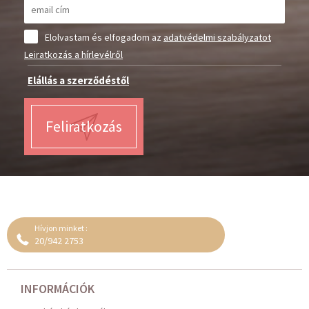
Elolvastam és elfogadom az
adatvédelmi szabályzatot
Leiratkozás a hírlevélről
Elállás a szerződéstől
Feliratkozás
Hívjon minket :
20/942 2753
INFORMÁCIÓK