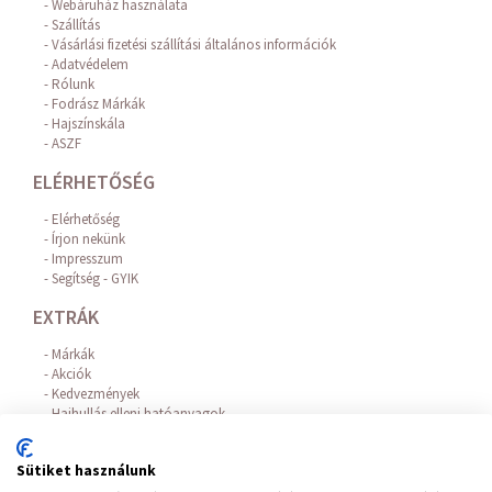
Webáruház használata
Szállítás
Vásárlási fizetési szállítási általános információk
Adatvédelem
Rólunk
Fodrász Márkák
Hajszínskála
ASZF
ELÉRHETŐSÉG
Elérhetőség
Írjon nekünk
Impresszum
Segítség - GYIK
EXTRÁK
Márkák
Akciók
Kedvezmények
Hajhullás elleni hatóanyagok
Az Online Bankkártyás fizetést a BARION biztosítja!
FIÓKOM
Sütiket használunk