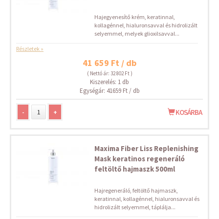
Hajegyenesítő krém, keratinnal,
kollagénnel, hialuronsavval és hidrolizált
selyemmel, melyek glioxilsavval...
Részletek »
41 659 Ft / db
( Nettó ár: 32 802 Ft )
Kiszerelés: 1 db
Egységár: 41659 Ft / db
-
+
KOSÁRBA
Maxima Fiber Liss Replenishing
Mask keratinos regeneráló
feltöltő hajmaszk 500ml
Hajregeneráló, feltöltő hajmaszk,
keratinnal, kollagénnel, hialuronsavval és
hidrolizált selyemmel, táplálja...