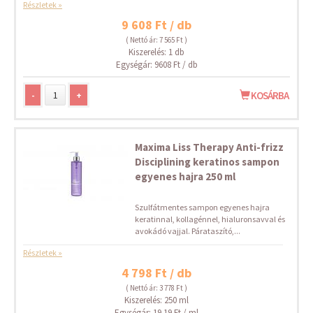
Részletek »
9 608 Ft / db
( Nettó ár: 7 565 Ft )
Kiszerelés: 1 db
Egységár: 9608 Ft / db
-
+
KOSÁRBA
Maxima Liss Therapy Anti-frizz
Disciplining keratinos sampon
egyenes hajra 250 ml
Szulfátmentes sampon egyenes hajra
keratinnal, kollagénnel, hialuronsavval és
avokádó vajjal. Párataszító,...
Részletek »
4 798 Ft / db
( Nettó ár: 3 778 Ft )
Kiszerelés: 250 ml
Egységár: 19.19 Ft / ml