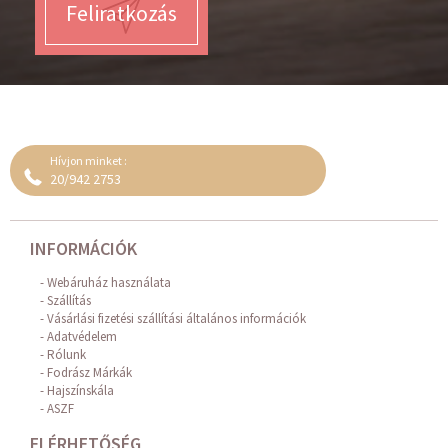
Feliratkozás
Hívjon minket :
20/942 2753
INFORMÁCIÓK
Webáruház használata
Szállítás
Vásárlási fizetési szállítási általános információk
Adatvédelem
Rólunk
Fodrász Márkák
Hajszínskála
ASZF
ELÉRHETŐSÉG