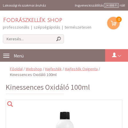
Lakossági és szakmai áruház
Ingyenes kiszállítás
24 888 Ft
-tól!
0
Fodrászkellék shop
professzionális | szépségápolás | természetesen
Toggle
navigation
Főoldal
/
Webshop
/
Hajfesték
/
Hajfesték Oxigenta
/
Kinessences Oxidáló 100ml
Kinessences Oxidáló 100ml