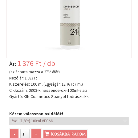
1 376 Ft / db
Ár:
(az ár tartalmazza a 27% áfát)
Nettó ár: 1 083 Ft
Kiszerelés: 100 ml
(Egységár: 13.76 Ft / ml)
Cikkszám: 0803-kinessence-oxi-100ml-alap
Gyártó: KIN Cosmetics Spanyol fodrászcikk
Kérem válasszon oxidálót!
-
+
Kosárba rakom