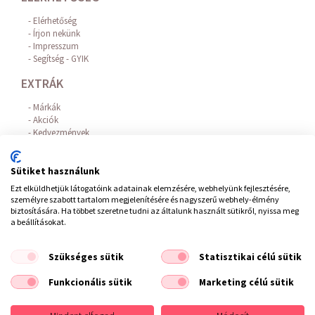
Elérhetőség
Írjon nekünk
Impresszum
Segítség - GYIK
EXTRÁK
Márkák
Akciók
Kedvezmények
Hajhullás elleni hatóanyagok
Az Online Bankkártyás fizetést a BARION biztosítja!
Sütiket használunk
FIÓKOM
Ezt elküldhetjük látogatóink adatainak elemzésére, webhelyünk fejlesztésére,
személyre szabott tartalom megjelenítésére és nagyszerű webhely-élmény
Belépés / Regisztráció
biztosítására. Ha többet szeretne tudni az általunk használt sütikről, nyissa meg
Hírlevél feliratkozás
a beállításokat.
Elállás a szerződéstől
Szükséges sütik
Statisztikai célú sütik
ÁSZF
/
Impresszum
/
Adatvédelem
/
Elállás a szerződéstől
Funkcionális sütik
Marketing célú sütik
Copyright © 2021 Fodrászkellék Bolt