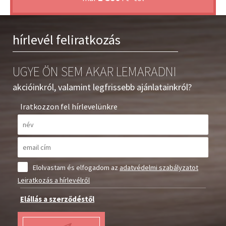
biztosítják a tökéletes végeredményt. A használat alatt nem
fúvódik, végig megtartja térfogatát, kellemes illatú.
Professzionális fodrászkellék, fodrászcikk. -
hírlevél feliratkozás
UGYE ÖN SEM AKAR LEMARADNI
akcióinkról, valamint legfrissebb ajánlatainkról?
Iratkozzon fel hírlevelünkre
Elolvastam és elfogadom az
adatvédelmi szabályzatot
Leiratkozás a hírlevélről
Elállás a szerződéstől