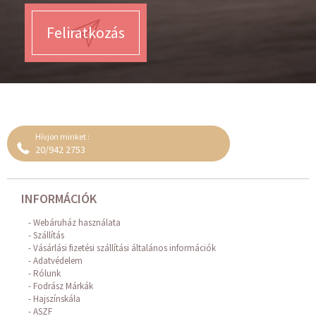
Feliratkozás
Hívjon minket :
20/942 2753
INFORMÁCIÓK
Webáruház használata
Szállítás
Vásárlási fizetési szállítási általános információk
Adatvédelem
Rólunk
Fodrász Márkák
Hajszínskála
ASZF