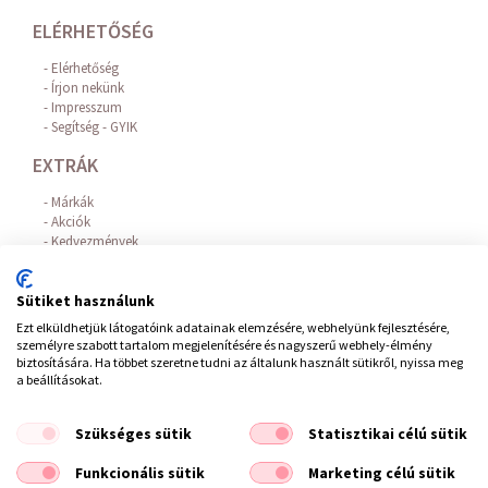
ELÉRHETŐSÉG
Elérhetőség
Írjon nekünk
Impresszum
Segítség - GYIK
EXTRÁK
Márkák
Akciók
Kedvezmények
Hajhullás elleni hatóanyagok
Az Online Bankkártyás fizetést a BARION biztosítja!
Sütiket használunk
FIÓKOM
Ezt elküldhetjük látogatóink adatainak elemzésére, webhelyünk fejlesztésére,
személyre szabott tartalom megjelenítésére és nagyszerű webhely-élmény
Belépés / Regisztráció
biztosítására. Ha többet szeretne tudni az általunk használt sütikről, nyissa meg
Hírlevél feliratkozás
a beállításokat.
Elállás a szerződéstől
Szükséges sütik
Statisztikai célú sütik
ÁSZF
/
Impresszum
/
Adatvédelem
/
Elállás a szerződéstől
Funkcionális sütik
Marketing célú sütik