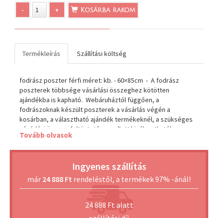
-
+
Kosárba rakom
Termékleírás
Szállítási költség
fodrász poszter férfi méret: kb. - 60×85cm - A fodrász
poszterek többsége vásárlási összeghez kötötten
ajándékba is kapható. Webáruháztól függően, a
fodrászoknak készült poszterek a vásárlás végén a
kosárban, a választható ajándék termékeknél, a szükséges
vásárlási összeg feltüntetése mellett kiválaszthatók.
Tovább olvasok
Amennyiben a webáruház rendszere a kosárban, a fodrász
posztereket nem ajánlja fel ajándék termékként, hívja
ügyfélszolgálatunkat, és tájékoztatjuk az ingyenes
Ingyenes szállítás
lehetőségekről. +36/20/3371605
már
24 888 Ft
rendeléstől, a termékek 97% -ánál!
24 888 Ft alatt