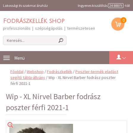
Lakossági és szakmai áruház
Ingyenes kiszállítás
24 888 Ft
-tól!
0
Fodrászkellék shop
professzionális | szépségápolás | természetesen
Toggle
navigation
Főoldal
/
Webshop
/
Fodrászkellék
/
Poszter-termék eladást
segítő tábla-állvány
/ Wip - XL Nirvel Barber fodrász poszter
férfi 2021-1
Wip - XL Nirvel Barber fodrász
poszter férfi 2021-1