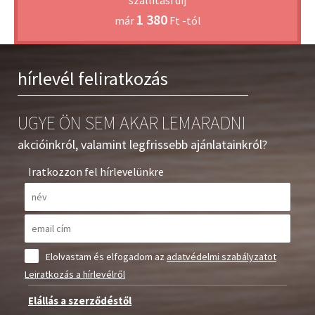
szállítási díj
1 380
már
Ft -tól
hírlevél feliratkozás
UGYE ÖN SEM AKAR LEMARADNI
akcióinkról, valamint legfrissebb ajánlatainkról?
Iratkozzon fel hírlevelünkre
Elolvastam és elfogadom az
adatvédelmi szabályzatot
Leiratkozás a hírlevélről
Elállás a szerződéstől