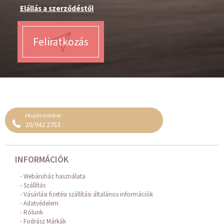
Elállás a szerződéstől
Feliratkozás
Hívjon minket :
20/942 2753
INFORMÁCIÓK
Webáruház használata
Szállítás
Vásárlási fizetési szállítási általános információk
Adatvédelem
Rólunk
Fodrász Márkák