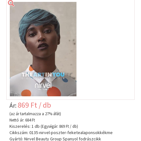
869 Ft / db
Ár:
(az ár tartalmazza a 27% áfát)
Nettó ár: 684 Ft
Kiszerelés: 1 db
(Egységár: 869 Ft / db)
Cikkszám: 0135-nirvel-poszter-feketealaponsokkékme
Gyártó: Nirvel Beauty Group Spanyol fodrászcikk