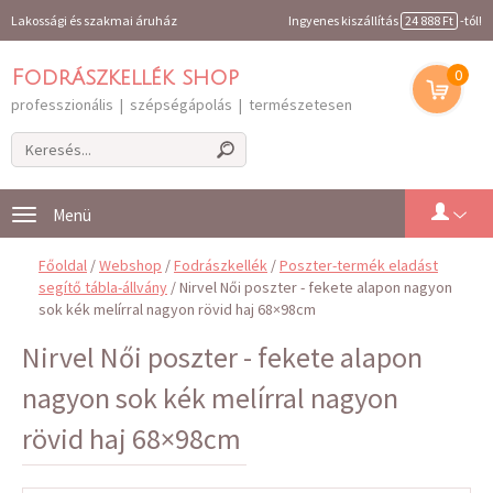
Lakossági és szakmai áruház
Ingyenes kiszállítás
24 888 Ft
-tól!
0
Fodrászkellék shop
professzionális | szépségápolás | természetesen
Toggle
navigation
Főoldal
/
Webshop
/
Fodrászkellék
/
Poszter-termék eladást
segítő tábla-állvány
/ Nirvel Női poszter - fekete alapon nagyon
sok kék melírral nagyon rövid haj 68×98cm
Nirvel Női poszter - fekete alapon
nagyon sok kék melírral nagyon
rövid haj 68×98cm