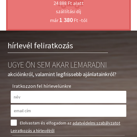
24 888 Ft alatt
szállítási díj
1 380
már
Ft -tól
hírlevél feliratkozás
UGYE ÖN SEM AKAR LEMARADNI
akcióinkról, valamint legfrissebb ajánlatainkról?
Iratkozzon fel hírlevelünkre
Elolvastam és elfogadom az
adatvédelmi szabályzatot
Leiratkozás a hírlevélről