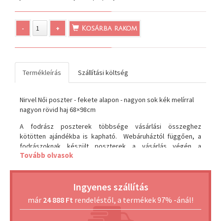
-
+
Kosárba rakom
Termékleírás
Szállítási költség
Nirvel Női poszter - fekete alapon - nagyon sok kék melírral
nagyon rövid haj 68×98cm
A fodrász poszterek többsége vásárlási összeghez
kötötten ajándékba is kapható. Webáruháztól függően, a
fodrászoknak készült poszterek a vásárlás végén a
Tovább olvasok
kosárban, a választható ajándék termékeknél, a szükséges
vásárlási összeg feltüntetése mellett kiválaszthatók.
Amennyiben a webáruház rendszere a kosárban, a fodrász
Ingyenes szállítás
posztereket nem ajánlja fel ajándék termékként, hívja
ügyfélszolgálatunkat, és tájékoztatjuk az ingyenes
már
24 888 Ft
rendeléstől, a termékek 97% -ánál!
lehetőségekről. +36/20/3371605