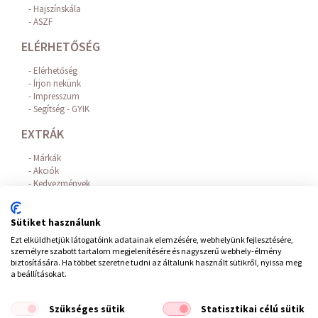
Hajszínskála
ASZF
ELÉRHETŐSÉG
Elérhetőség
Írjon nekünk
Impresszum
Segítség - GYIK
EXTRÁK
Márkák
Akciók
Kedvezmények
Hajhullás elleni hatóanyagok
Az Online Bankkártyás fizetést a BARION biztosítja!
Sütiket használunk
FIÓKOM
Ezt elküldhetjük látogatóink adatainak elemzésére, webhelyünk fejlesztésére,
személyre szabott tartalom megjelenítésére és nagyszerű webhely-élmény
Belépés / Regisztráció
biztosítására. Ha többet szeretne tudni az általunk használt sütikről, nyissa meg
Hírlevél feliratkozás
a beállításokat.
Elállás a szerződéstől
Szükséges sütik
Statisztikai célú sütik