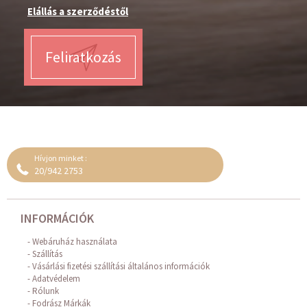
Elállás a szerződéstől
A fodrász Babafejekhez tartók külön is vásárolhatók!
Feliratkozás
Hívjon minket :
20/942 2753
INFORMÁCIÓK
Webáruház használata
Szállítás
Vásárlási fizetési szállítási általános információk
Adatvédelem
Rólunk
Fodrász Márkák