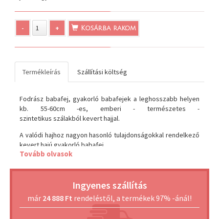
-
+
Kosárba rakom
Termékleírás
Szállítási költség
Fodrász babafej, gyakorló babafejek a leghosszabb helyen
kb. 55-60cm -es, emberi - természetes -
szintetikus szálakból kevert hajjal.
A valódi hajhoz nagyon hasonló tulajdonságokkal rendelkező
kevert hajú gyakorló babafej.
Tovább olvasok
A jó minőségű haj miatt Praktikus segítség otthon is,
kislányoknak a fésülés, hajfonás, frizura készítés
gyakorlására is. Használható játék babafejként is, mivel
Ingyenes szállítás
könnyen fésülhető, formázható és erős hajjal készül.
már
24 888 Ft
rendeléstől, a termékek 97% -ánál!
Nagyban megkönnyíti a hajfésülést, és jelentősen
meghosszabbítja a haj élettartamát
a következő