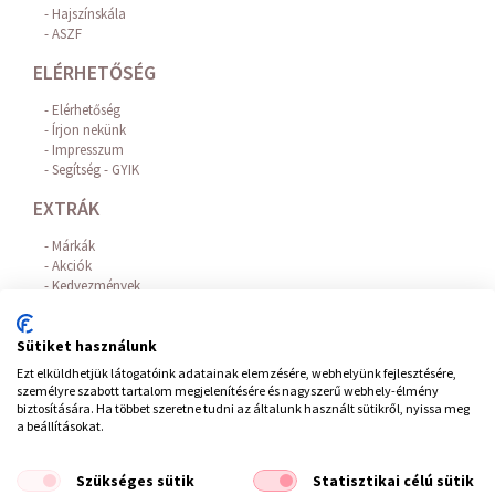
Hajszínskála
ASZF
ELÉRHETŐSÉG
Elérhetőség
Írjon nekünk
Impresszum
Segítség - GYIK
EXTRÁK
Márkák
Akciók
Kedvezmények
Hajhullás elleni hatóanyagok
Az Online Bankkártyás fizetést a BARION biztosítja!
Sütiket használunk
FIÓKOM
Ezt elküldhetjük látogatóink adatainak elemzésére, webhelyünk fejlesztésére,
személyre szabott tartalom megjelenítésére és nagyszerű webhely-élmény
Belépés / Regisztráció
biztosítására. Ha többet szeretne tudni az általunk használt sütikről, nyissa meg
Hírlevél feliratkozás
a beállításokat.
Elállás a szerződéstől
Szükséges sütik
Statisztikai célú sütik