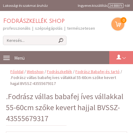
Lakossági és szakmai áruház
Ingyenes kiszállítás
24 888 Ft
-tól!
0
Fodrászkellék shop
professzionális | szépségápolás | természetesen
Toggle
navigation
Főoldal
/
Webshop
/
Fodrászkellék
/
Fodrász Babafej és tartó
/
.Fodrász vállas babafej íves vállakkal 55-60cm szőke kevert
hajjal BVSSZ-43555679317
.Fodrász vállas babafej íves vállakkal
55-60cm szőke kevert hajjal BVSSZ-
43555679317