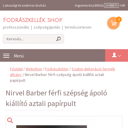
Lakossági és szakmai áruház
Ingyenes kiszállítás
24 888 Ft
-tól!
0
Fodrászkellék shop
professzionális | szépségápolás | természetesen
Toggle
navigation
Főoldal
/
Webshop
/
Fodrászbútor
/
Szalon dekoráció-Termék
állvány
/ Nirvel Barber férfi szépség ápoló kiállító aztali
papírpult
Nirvel Barber férfi szépség ápoló
kiállító aztali papírpult