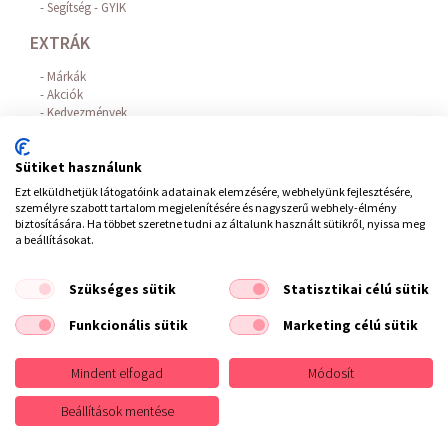
Segítség - GYIK
EXTRÁK
Márkák
Akciók
Kedvezmények
Hajhullás elleni hatóanyagok
Az Online Bankkártyás fizetést a BARION biztosítja!
Sütiket használunk
FIÓKOM
Ezt elküldhetjük látogatóink adatainak elemzésére, webhelyünk fejlesztésére,
személyre szabott tartalom megjelenítésére és nagyszerű webhely-élmény
Belépés / Regisztráció
biztosítására. Ha többet szeretne tudni az általunk használt sütikről, nyissa meg
Hírlevél feliratkozás
a beállításokat.
Elállás a szerződéstől
Szükséges sütik
Statisztikai célú sütik
ÁSZF
/
Impresszum
/
Adatvédelem
/
Elállás a szerződéstől
Funkcionális sütik
Marketing célú sütik
Copyright © 2021 Fodrászkellék Bolt
Mindent elfogad
Módosít
Design
Beállítások mentése