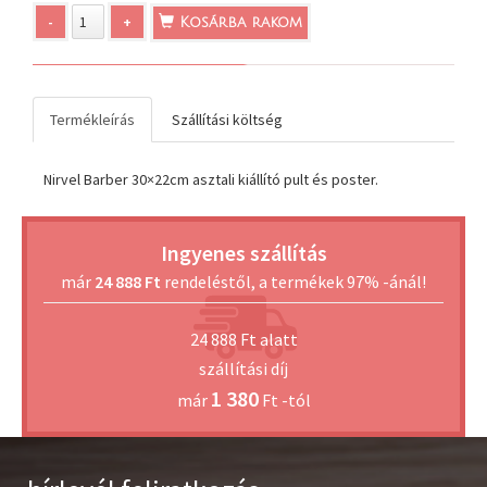
-
+
Kosárba rakom
Termékleírás
Szállítási költség
Nirvel Barber 30×22cm asztali kiállító pult és poster.
Ingyenes szállítás
már
24 888 Ft
rendeléstől, a termékek 97% -ánál!
24 888 Ft alatt
szállítási díj
1 380
már
Ft -tól