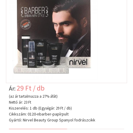
29 Ft / db
Ár:
(az ár tartalmazza a 27% áfát)
Nettó ár: 23 Ft
Kiszerelés: 1 db
(Egységár: 29 Ft / db)
Cikkszám: 0120-nbarber-papírpult
Gyártó: Nirvel Beauty Group Spanyol fodrászcikk