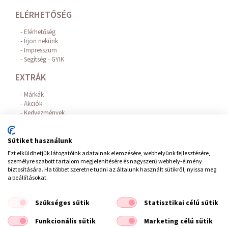
ELÉRHETŐSÉG
Elérhetőség
Írjon nekünk
Impresszum
Segítség - GYIK
EXTRÁK
Márkák
Akciók
Kedvezmények
Hajhullás elleni hatóanyagok
Az Online Bankkártyás fizetést a BARION biztosítja!
Sütiket használunk
FIÓKOM
Ezt elküldhetjük látogatóink adatainak elemzésére, webhelyünk fejlesztésére,
személyre szabott tartalom megjelenítésére és nagyszerű webhely-élmény
Belépés / Regisztráció
biztosítására. Ha többet szeretne tudni az általunk használt sütikről, nyissa meg
Hírlevél feliratkozás
a beállításokat.
Elállás a szerződéstől
Szükséges sütik
Statisztikai célú sütik
ÁSZF
/
Impresszum
/
Adatvédelem
/
Elállás a szerződéstől
Funkcionális sütik
Marketing célú sütik