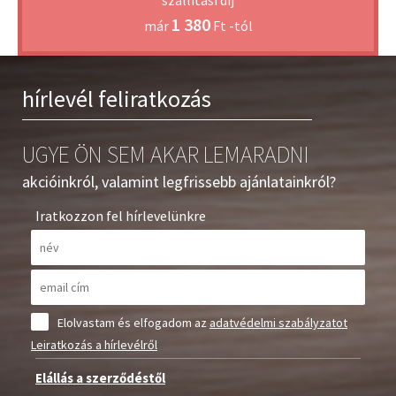
szállítási díj
1 380
már
Ft -tól
hírlevél feliratkozás
UGYE ÖN SEM AKAR LEMARADNI
akcióinkról, valamint legfrissebb ajánlatainkról?
Iratkozzon fel hírlevelünkre
Elolvastam és elfogadom az
adatvédelmi szabályzatot
Leiratkozás a hírlevélről
Elállás a szerződéstől