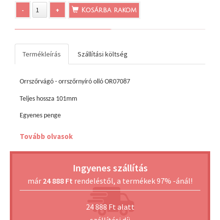
-
+
Kosárba rakom
Termékleírás
Szállítási költség
Orrszőrvágó - orrszőrnyíró olló OR07087
Teljes hossza 101mm
Egyenes penge
Lekerekített hegy
Tovább olvasok
Nemesacél, sterilizálható
Ingyenes szállítás
már
24 888 Ft
rendeléstől, a termékek 97% -ánál!
24 888 Ft alatt