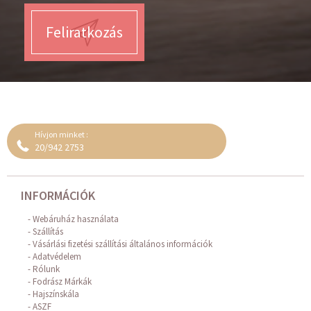
Feliratkozás
Hívjon minket :
20/942 2753
INFORMÁCIÓK
Webáruház használata
Szállítás
Vásárlási fizetési szállítási általános információk
Adatvédelem
Rólunk
Fodrász Márkák
Hajszínskála
ASZF