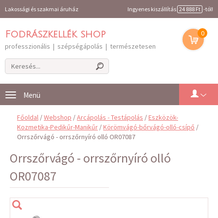
Lakossági és szakmai áruház
Ingyenes kiszállítás
24 888 Ft
-tól!
0
Fodrászkellék shop
professzionális | szépségápolás | természetesen
Toggle
navigation
Főoldal
/
Webshop
/
Arcápolás - Testápolás
/
Eszközök-
Kozmetika-Pedikűr-Manikűr
/
Körömvágó-bőrvágó-olló-csípő
/
Orrszőrvágó - orrszőrnyíró olló OR07087
Orrszőrvágó - orrszőrnyíró olló
OR07087